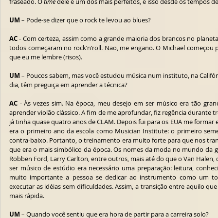
fraseado. O 
time
 dele é um dos mais perfeitos, e isso desde os tempos d
UM
 – Pode-se dizer que o rock te levou ao blues?
AC
 - Com certeza, assim como a grande maioria dos brancos no planeta
todos começaram no rock’n’roll. Não, me engano. O Michael começou po
que eu me lembre (risos).
UM
 – Poucos sabem, mas você estudou música num instituto, na Califór
dia, têm preguiça em aprender a técnica?
AC
 - Às vezes sim. Na época, meu desejo em ser músico era tão grande
aprender violão clássico. A fim de me aprofundar, fiz regência durante tr
já tinha quase quatro anos de CLAM. Depois fui para os EUA me formar e
era o primeiro ano da escola como Musician Institute: o primeiro sem
contra-baixo. Portanto, o treinamento era muito forte para que nos tr
que era o mais simbólico da época. Os nomes da moda no mundo da guit
Robben Ford, Larry Carlton, entre outros, mais até do que o Van Halen, 
ser músico de estúdio era necessário uma preparação: leitura, conheci
muito importante a pessoa se dedicar ao instrumento como um todo
executar as idéias sem dificuldades. Assim, a transição entre aquilo qu
mais rápida.
UM
 – Quando você sentiu que era hora de partir para a carreira solo?