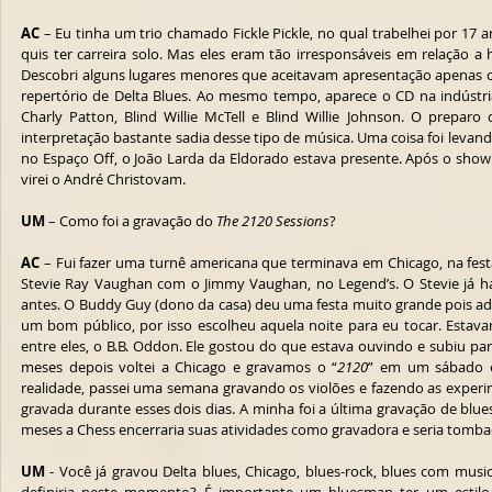
AC
 – Eu tinha um trio chamado Fickle Pickle, no qual trabelhei por 17 
quis ter carreira solo. Mas eles eram tão irresponsáveis em relação a h
Descobri alguns lugares menores que aceitavam apresentação apenas c
repertório de Delta Blues. Ao mesmo tempo, aparece o CD na indústri
Charly Patton, Blind Willie McTell e Blind Willie Johnson. O prepar
interpretação bastante sadia desse tipo de música. Uma coisa foi levan
no Espaço Off, o João Larda da Eldorado estava presente. Após o show
virei o André Christovam. 
UM
 – Como foi a gravação do 
The 2120 Sessions
? 
AC
 – Fui fazer uma turnê americana que terminava em Chicago, na fes
Stevie Ray Vaughan com o Jimmy Vaughan, no Legend’s. O Stevie já h
antes. O Buddy Guy (dono da casa) deu uma festa muito grande pois ador
um bom público, por isso escolheu aquela noite para eu tocar. Estava
entre eles, o B.B. Oddon. Ele gostou do que estava ouvindo e subiu p
meses depois voltei a Chicago e gravamos o “
2120
” em um sábado e
realidade, passei uma semana gravando os violões e fazendo as experi
gravada durante esses dois dias. A minha foi a última gravação de blues
meses a Chess encerraria suas atividades como gravadora e seria tombad
UM
 - Você já gravou Delta blues, Chicago, blues-rock, blues com musica