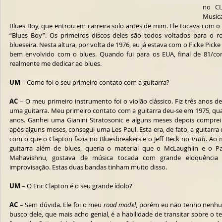
no CL
Music
Blues Boy, que entrou em carreira solo antes de mim. Ele tocava com o
“Blues Boy”. Os primeiros discos deles são todos voltados para o roc
blueseira. Nesta altura, por volta de 1976, eu já estava com o Ficke Picke 
bem envolvido com o blues. Quando fui para os EUA, final de 81/com
realmente me dedicar ao blues. 
UM
 – Como foi o seu primeiro contato com a guitarra?
AC
 – O meu primeiro instrumento foi o violão clássico. Fiz três anos d
uma guitarra. Meu primeiro contato com a guitarra deu-se em 1975, qu
anos. Ganhei uma Gianini Stratosonic e alguns meses depois comprei 
após alguns meses, consegui uma Les Paul. Esta era, de fato, a guitarra
com o que o Clapton fazia no Bluesbreakers e o Jeff Beck no 
Truth
. Ao
guitarra além de blues, queria o material que o McLaughlin e o 
Mahavishnu, gostava de música tocada com grande eloquência 
improvisação. Estas duas bandas tinham muito disso.
UM
 – O Eric Clapton é o seu grande ídolo?
AC
 – Sem dúvida. Ele foi o meu 
road model
, porém eu não tenho nenhu
busco dele, que mais acho genial, é a habilidade de transitar sobre o