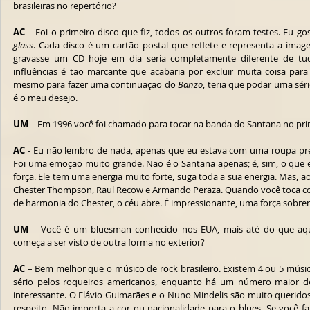
brasileiras no repertório?
AC
 – Foi o primeiro disco que fiz, todos os outros foram testes. Eu g
glass
. Cada disco é um cartão postal que reflete e representa a imag
gravasse um CD hoje em dia seria completamente diferente de tudo
influências é tão marcante que acabaria por excluir muita coisa para 
mesmo para fazer uma continuação do 
Banzo
, teria que podar uma sér
é o meu desejo.
UM
 – Em 1996 você foi chamado para tocar na banda do Santana no pri
AC
 - Eu não lembro de nada, apenas que eu estava com uma roupa pret
Foi uma emoção muito grande. Não é o Santana apenas; é, sim, o que es
força. Ele tem uma energia muito forte, suga toda a sua energia. Mas, 
Chester Thompson, Raul Recow e Armando Peraza. Quando você toca com
de harmonia do Chester, o céu abre. É impressionante, uma força sobren
UM
 – Você é um bluesman conhecido nos EUA, mais até do que aqui,
começa a ser visto de outra forma no exterior?
AC
 – Bem melhor que o músico de rock brasileiro. Existem 4 ou 5 músico
sério pelos roqueiros americanos, enquanto há um número maior d
interessante. O Flávio Guimarães e o Nuno Mindelis são muito queridos
respeito. Não importa a cor ou nacionalidade para o blues. Se você fa