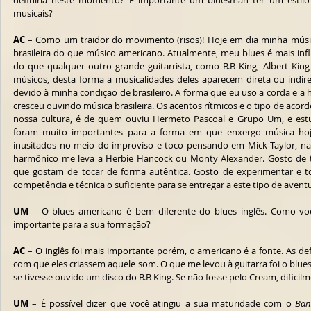
definiria neste momento? É importante um bluesman ter um estilo e
musicais?
AC
 – Como um traidor do movimento (risos)! Hoje em dia minha músi
brasileira do que músico americano. Atualmente, meu blues é mais inf
do que qualquer outro grande guitarrista, como B.B King, Albert King e
músicos, desta forma a musicalidades deles aparecem direta ou indire
devido à minha condição de brasileiro. A forma que eu uso a corda e a
cresceu ouvindo música brasileira. Os acentos rítmicos e o tipo de acor
nossa cultura, é de quem ouviu Hermeto Pascoal e Grupo Um, e est
foram muito importantes para a forma em que enxergo música hoje
inusitados no meio do improviso e toco pensando em Mick Taylor, na
harmônico me leva a Herbie Hancock ou Monty Alexander. Gosto de t
que gostam de tocar de forma autêntica. Gosto de experimentar e t
competência e técnica o suficiente para se entregar a este tipo de avent
UM
 – O blues americano é bem diferente do blues inglês. Como você
importante para a sua formação?
AC
 – O inglês foi mais importante porém, o americano é a fonte. As defi
com que eles criassem aquele som. O que me levou à guitarra foi o blues
se tivesse ouvido um disco do B.B King. Se não fosse pelo Cream, dificilm
UM
 – É possível dizer que você atingiu a sua maturidade com o 
Ban