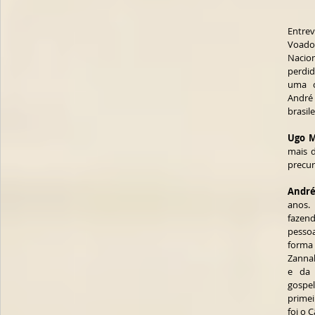
Entre
Voado
Nacion
perdid
uma c
André
brasile
Ugo M
mais d
precur
André
anos.
fazend
pesso
forma
Zannah
e da 
gospe
primei
foi o C