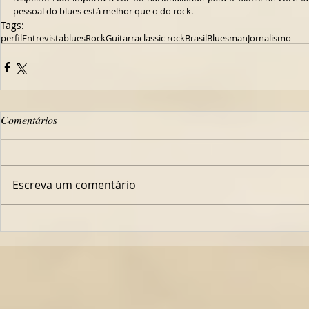
pessoal do blues está melhor que o do rock.
Tags:
perfil
Entrevista
blues
Rock
Guitarra
classic rock
Brasil
Bluesman
Jornalismo
Comentários
Escreva um comentário