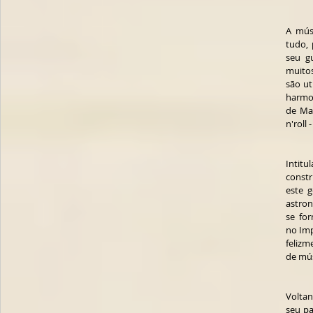
A músi
tudo, 
seu gu
muitos
são ut
harmon
de May
n'roll
Intitu
const
este g
astron
se for
no Imp
felizm
de mús
Voltan
seu pa