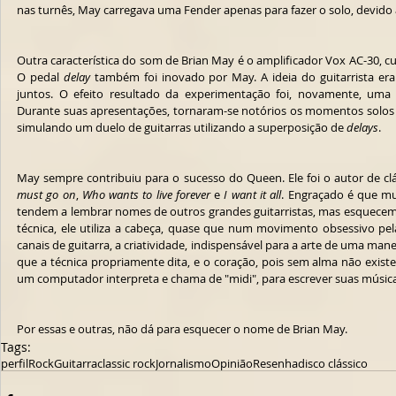
nas turnês, May carregava uma Fender apenas para fazer o solo, devido 
Outra característica do som de Brian May é o amplificador Vox AC-30, c
O pedal 
delay
 também foi inovado por May. A ideia do guitarrista era 
juntos. O efeito resultado da experimentação foi, novamente, uma 
Durante suas apresentações, tornaram-se notórios os momentos solos em 
simulando um duelo de guitarras utilizando a superposição de 
delays
.
May sempre contribuiu para o sucesso do Queen. Ele foi o autor de cl
must go on
, 
Who wants to live forever
 e 
I want it all
. Engraçado é que mui
tendem a lembrar nomes de outros grandes guitarristas, mas esquecem d
técnica, ele utiliza a cabeça, quase que num movimento obsessivo pela
canais de guitarra, a criatividade, indispensável para a arte de uma mane
que a técnica propriamente dita, e o coração, pois sem alma não exist
um computador interpreta e chama de "midi", para escrever suas música
Por essas e outras, não dá para esquecer o nome de Brian May.
Tags:
perfil
Rock
Guitarra
classic rock
Jornalismo
Opinião
Resenha
disco clássico