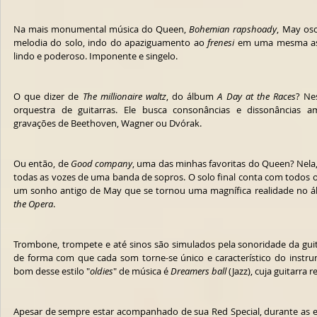
Na mais monumental música do Queen, 
Bohemian rapshoady
, May osc
melodia do solo, indo do apaziguamento ao 
frenesi
 em uma mesma assi
lindo e poderoso. Imponente e singelo.
O que dizer de 
The millionaire waltz
, do álbum 
A Day at the Races
? Ne
orquestra de guitarras. Ele busca consonâncias e dissonâncias a
gravações de Beethoven, Wagner ou Dvórak.
Ou então, de 
Good company
, uma das minhas favoritas do Queen? Nela, 
todas as vozes de uma banda de sopros. O solo final conta com todos o
um sonho antigo de May que se tornou uma magnífica realidade no á
the Opera
.
Trombone, trompete e até sinos são simulados pela sonoridade da guita
de forma com que cada som torne-se único e característico do instr
bom desse estilo "
oldies
" de música é 
Dreamers ball
 (Jazz), cuja guitarra
Apesar de sempre estar acompanhado de sua Red Special, durante as 