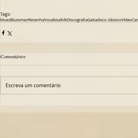
Tags:
blues
Bluesman
Resenha
Vocalista
folk
Discografia
Gaita
disco clássico
Vídeo
Ca
Comentários
Escreva um comentário