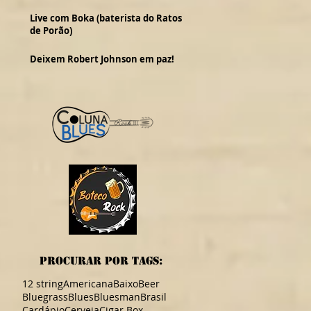
Live com Boka (baterista do Ratos
de Porão)
Deixem Robert Johnson em paz!
procurar por TAGS:
12 string
Americana
Baixo
Beer
Bluegrass
Blues
Bluesman
Brasil
Cardápio
Cerveja
Cigar Box