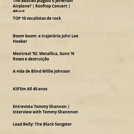
The Beatles plagiou o Jefferson
Airplane? | Rooftop Concert |
#Rock
TOP 10 vocalistas de rock
Boom boom: a trajetória John Lee
Hooker
Montreal '92: Metallica, Guns 'N
Roses e destruição
A vida de Blind Willie Johnson
Kill'Em All 40 anos
Entrevista Tommy Shannon |
Interview with Tommy Shannnon
Lead Belly: The Black Songster