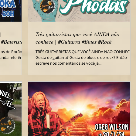
|
Três guitarristas que você AINDA não
#Baterista
conhece | #Guitarra #Blues #Rock
tos de Porão!
TRÊS GUITARRISTAS QUE VOCÊ AINDA NÃO CONHECE!
anda referência
Gosta de guitarra? Gosta de blues e de rock? Então
escreve nos comentários se você já...