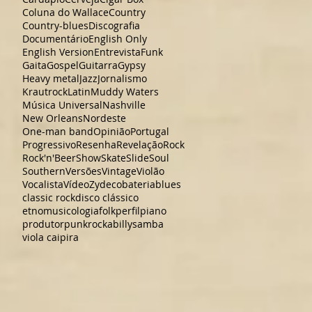
Coluna do Wallace
Country
Country-blues
Discografia
Documentário
English Only
English Version
Entrevista
Funk
Gaita
Gospel
Guitarra
Gypsy
Heavy metal
Jazz
Jornalismo
Krautrock
Latin
Muddy Waters
Música Universal
Nashville
New Orleans
Nordeste
One-man band
Opinião
Portugal
Progressivo
Resenha
Revelação
Rock
Rock'n'Beer
Show
Skate
Slide
Soul
Southern
Versões
Vintage
Violão
Vocalista
Vídeo
Zydeco
bateria
blues
classic rock
disco clássico
etnomusicologia
folk
perfil
piano
produtor
punk
rockabilly
samba
viola caipira