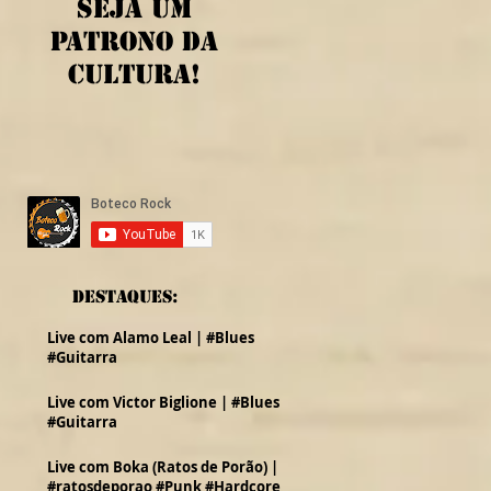
Seja um
patrono da
cultura!
Destaques:
Live com Alamo Leal | #Blues
#Guitarra
Live com Victor Biglione | #Blues
#Guitarra
Live com Boka (Ratos de Porão) |
#ratosdeporao #Punk #Hardcore