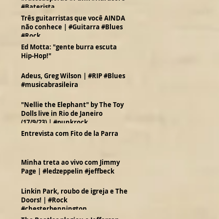
#Baterista
Três guitarristas que você AINDA
não conhece | #Guitarra #Blues
#Rock
Ed Motta: "gente burra escuta
Hip-Hop!"
Adeus, Greg Wilson | #RIP #Blues
#musicabrasileira
"Nellie the Elephant" by The Toy
Dolls live in Rio de Janeiro
(17/9/23) | #punkrock
Entrevista com Fito de la Parra
Minha treta ao vivo com Jimmy
Page | #ledzeppelin #jeffbeck
Linkin Park, roubo de igreja e The
Doors! | #Rock
#chesterbennington