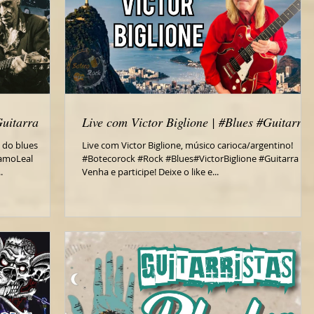
Guitarra
Live com Victor Biglione | #Blues #Guitarra
 do blues
Live com Victor Biglione, músico carioca/argentino!
lamoLeal
#Botecorock #Rock #Blues#VictorBiglione #Guitarra
.
Venha e participe! Deixe o like e...