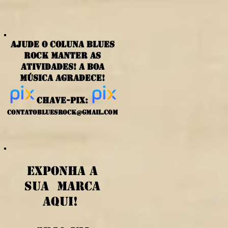
ajude o coluna blues
rock manter as
atividades! a boa
música agradece!
chave-PIX:
contatobluesrock@gmail.com
exponha a
sua marca
aqui!