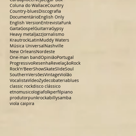
Coluna do Wallace
Country
Country-blues
Discografia
Documentário
English Only
English Version
Entrevista
Funk
Gaita
Gospel
Guitarra
Gypsy
Heavy metal
Jazz
Jornalismo
Krautrock
Latin
Muddy Waters
Música Universal
Nashville
New Orleans
Nordeste
One-man band
Opinião
Portugal
Progressivo
Resenha
Revelação
Rock
Rock'n'Beer
Show
Skate
Slide
Soul
Southern
Versões
Vintage
Violão
Vocalista
Vídeo
Zydeco
bateria
blues
classic rock
disco clássico
etnomusicologia
folk
perfil
piano
produtor
punk
rockabilly
samba
viola caipira