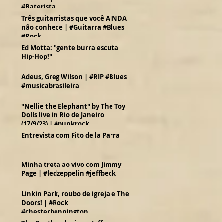
#Baterista
Três guitarristas que você AINDA
não conhece | #Guitarra #Blues
#Rock
Ed Motta: "gente burra escuta
Hip-Hop!"
Adeus, Greg Wilson | #RIP #Blues
#musicabrasileira
"Nellie the Elephant" by The Toy
Dolls live in Rio de Janeiro
(17/9/23) | #punkrock
Entrevista com Fito de la Parra
Minha treta ao vivo com Jimmy
Page | #ledzeppelin #jeffbeck
Linkin Park, roubo de igreja e The
Doors! | #Rock
#chesterbennington