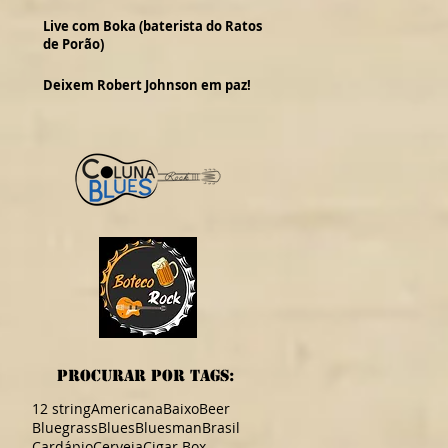
Live com Boka (baterista do Ratos
de Porão)
Deixem Robert Johnson em paz!
procurar por TAGS:
12 string
Americana
Baixo
Beer
Bluegrass
Blues
Bluesman
Brasil
Cardápio
Cerveja
Cigar Box