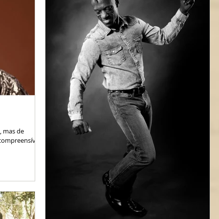
, mas de
compreensível.