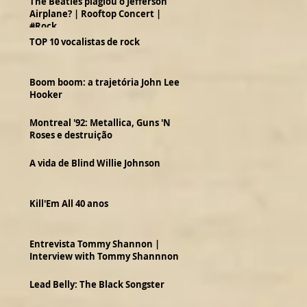
The Beatles plagiou o Jefferson
Airplane? | Rooftop Concert |
#Rock
TOP 10 vocalistas de rock
Boom boom: a trajetória John Lee
Hooker
Montreal '92: Metallica, Guns 'N
Roses e destruição
A vida de Blind Willie Johnson
Kill'Em All 40 anos
Entrevista Tommy Shannon |
Interview with Tommy Shannnon
Lead Belly: The Black Songster