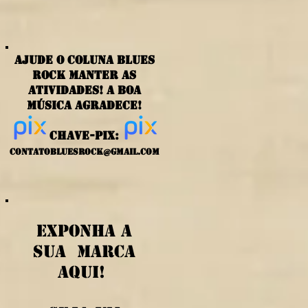
ajude o coluna blues
rock manter as
atividades! a boa
música agradece!
chave-PIX:
contatobluesrock@gmail.com
exponha a
sua marca
aqui!