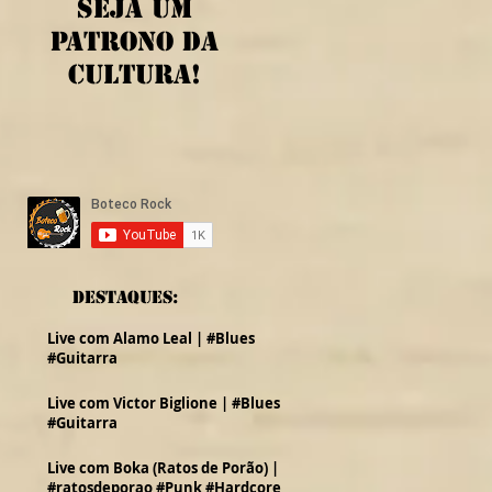
Seja um
patrono da
cultura!
Destaques:
Live com Alamo Leal | #Blues
#Guitarra
Live com Victor Biglione | #Blues
#Guitarra
Live com Boka (Ratos de Porão) |
#ratosdeporao #Punk #Hardcore