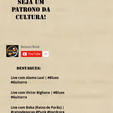
Seja um
patrono da
cultura!
Destaques:
Live com Alamo Leal | #Blues
#Guitarra
Live com Victor Biglione | #Blues
#Guitarra
Live com Boka (Ratos de Porão) |
#ratosdeporao #Punk #Hardcore