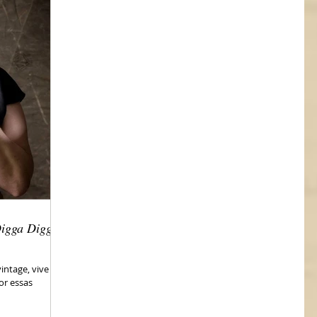
igga Digga
ntage, vive e