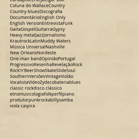
Coluna do Wallace
Country
Country-blues
Discografia
Documentário
English Only
English Version
Entrevista
Funk
Gaita
Gospel
Guitarra
Gypsy
Heavy metal
Jazz
Jornalismo
Krautrock
Latin
Muddy Waters
Música Universal
Nashville
New Orleans
Nordeste
One-man band
Opinião
Portugal
Progressivo
Resenha
Revelação
Rock
Rock'n'Beer
Show
Skate
Slide
Soul
Southern
Versões
Vintage
Violão
Vocalista
Vídeo
Zydeco
bateria
blues
classic rock
disco clássico
etnomusicologia
folk
perfil
piano
produtor
punk
rockabilly
samba
viola caipira