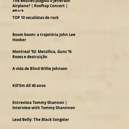
The Beatles plagiou o Jefferson
Airplane? | Rooftop Concert |
#Rock
TOP 10 vocalistas de rock
Boom boom: a trajetória John Lee
Hooker
Montreal '92: Metallica, Guns 'N
Roses e destruição
A vida de Blind Willie Johnson
Kill'Em All 40 anos
Entrevista Tommy Shannon |
Interview with Tommy Shannnon
Lead Belly: The Black Songster