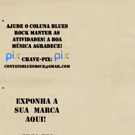
ajude o coluna blues
rock manter as
atividades! a boa
música agradece!
chave-PIX:
contatobluesrock@gmail.com
exponha a
sua marca
aqui!