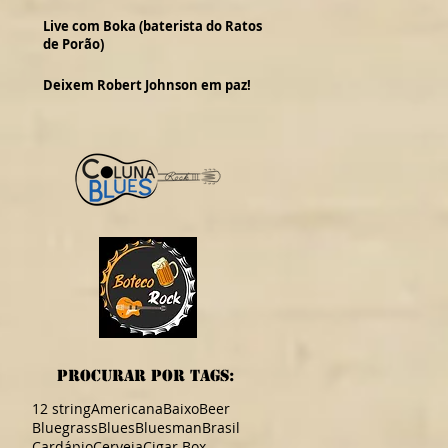
Live com Boka (baterista do Ratos
de Porão)
Deixem Robert Johnson em paz!
procurar por TAGS:
12 string
Americana
Baixo
Beer
Bluegrass
Blues
Bluesman
Brasil
Cardápio
Cerveja
Cigar Box