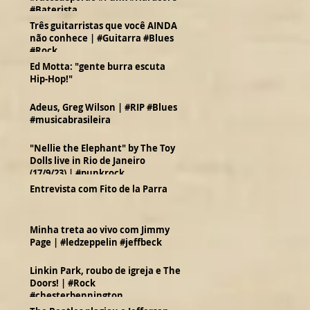
#Baterista
Três guitarristas que você AINDA
não conhece | #Guitarra #Blues
#Rock
Ed Motta: "gente burra escuta
Hip-Hop!"
Adeus, Greg Wilson | #RIP #Blues
#musicabrasileira
"Nellie the Elephant" by The Toy
Dolls live in Rio de Janeiro
(17/9/23) | #punkrock
Entrevista com Fito de la Parra
Minha treta ao vivo com Jimmy
Page | #ledzeppelin #jeffbeck
Linkin Park, roubo de igreja e The
Doors! | #Rock
#chesterbennington