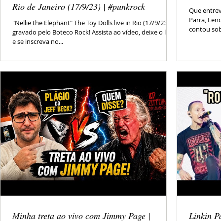
Rio de Janeiro (17/9/23) | #punkrock
Que entrev
Parra, Len
"Nellie the Elephant" The Toy Dolls live in Rio (17/9/23)
contou sobr
gravado pelo Boteco Rock! Assista ao vídeo, deixe o like
e se inscreva no...
Minha treta ao vivo com Jimmy Page |
Linkin P