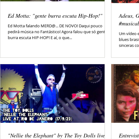
Ed Motta: "gente burra escuta Hip-Hop!"
Adeus, G
#musicab
Ed Motta falando MERD@... DE NOVO! Daqui pouco
pedirá música no Fantástico! Agora falou que só gente
Um vídeo 
burra escuta HIP-HOP! E aí, o que...
blues brasi
sinceras co
"Nellie the Elephant" by The Toy Dolls live in
Entrevis