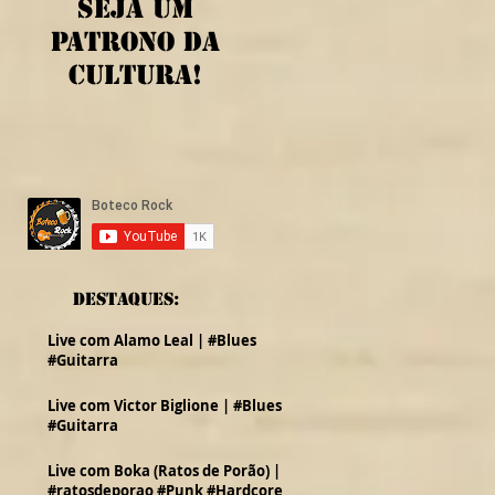
Seja um
patrono da
cultura!
Destaques:
Live com Alamo Leal | #Blues
#Guitarra
Live com Victor Biglione | #Blues
#Guitarra
Live com Boka (Ratos de Porão) |
#ratosdeporao #Punk #Hardcore