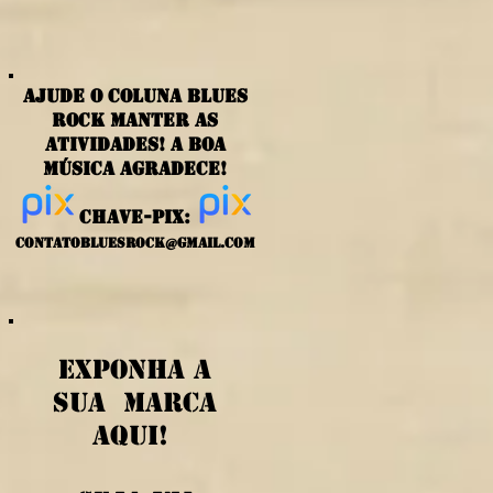
ajude o coluna blues
rock manter as
atividades! a boa
música agradece!
chave-PIX:
contatobluesrock@gmail.com
exponha a
sua marca
aqui!