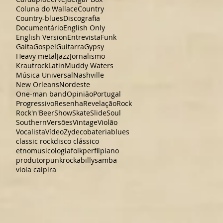
Coluna do Wallace
Country
Country-blues
Discografia
Documentário
English Only
English Version
Entrevista
Funk
Gaita
Gospel
Guitarra
Gypsy
Heavy metal
Jazz
Jornalismo
Krautrock
Latin
Muddy Waters
Música Universal
Nashville
New Orleans
Nordeste
One-man band
Opinião
Portugal
Progressivo
Resenha
Revelação
Rock
Rock'n'Beer
Show
Skate
Slide
Soul
Southern
Versões
Vintage
Violão
Vocalista
Vídeo
Zydeco
bateria
blues
classic rock
disco clássico
etnomusicologia
folk
perfil
piano
produtor
punk
rockabilly
samba
viola caipira