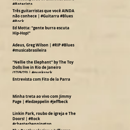
#Baterista
Três guitarristas que você AINDA
não conhece | #Guitarra #Blues
#Rock
Ed Motta: "gente burra escuta
Hip-Hop!"
Adeus, Greg Wilson | #RIP #Blues
#musicabrasileira
"Nellie the Elephant" by The Toy
Dolls live in Rio de Janeiro
(17/9/23) | #punkrock
Entrevista com Fito de la Parra
Minha treta ao vivo com Jimmy
Page | #ledzeppelin #jeffbeck
Linkin Park, roubo de igreja e The
Doors! | #Rock
#chesterbennington