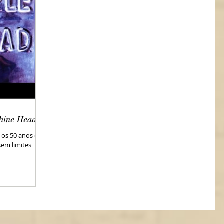
chine Head
 os 50 anos do
sem limites