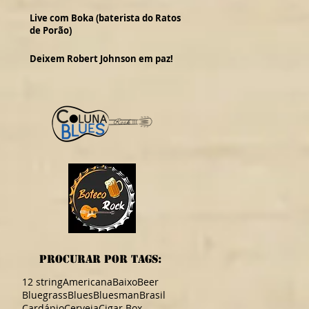
Live com Boka (baterista do Ratos
de Porão)
Deixem Robert Johnson em paz!
procurar por TAGS:
12 string
Americana
Baixo
Beer
Bluegrass
Blues
Bluesman
Brasil
Cardápio
Cerveja
Cigar Box