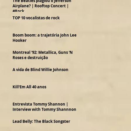
The Beatles plagiou o Jefferson
Airplane? | Rooftop Concert |
#Rock
TOP 10 vocalistas de rock
Boom boom: a trajetória John Lee
Hooker
Montreal '92: Metallica, Guns 'N
Roses e destruição
A vida de Blind Willie Johnson
Kill'Em All 40 anos
Entrevista Tommy Shannon |
Interview with Tommy Shannnon
Lead Belly: The Black Songster