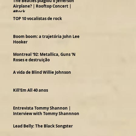
The Beatles plagiou o Jefferson
Airplane? | Rooftop Concert |
#Rock
TOP 10 vocalistas de rock
Boom boom: a trajetória John Lee
Hooker
Montreal '92: Metallica, Guns 'N
Roses e destruição
A vida de Blind Willie Johnson
Kill'Em All 40 anos
Entrevista Tommy Shannon |
Interview with Tommy Shannnon
Lead Belly: The Black Songster