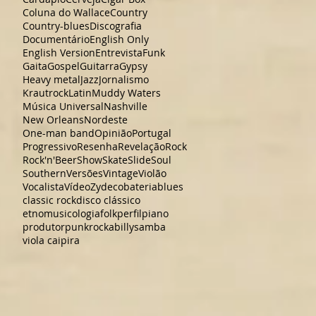
Coluna do Wallace
Country
Country-blues
Discografia
Documentário
English Only
English Version
Entrevista
Funk
Gaita
Gospel
Guitarra
Gypsy
Heavy metal
Jazz
Jornalismo
Krautrock
Latin
Muddy Waters
Música Universal
Nashville
New Orleans
Nordeste
One-man band
Opinião
Portugal
Progressivo
Resenha
Revelação
Rock
Rock'n'Beer
Show
Skate
Slide
Soul
Southern
Versões
Vintage
Violão
Vocalista
Vídeo
Zydeco
bateria
blues
classic rock
disco clássico
etnomusicologia
folk
perfil
piano
produtor
punk
rockabilly
samba
viola caipira