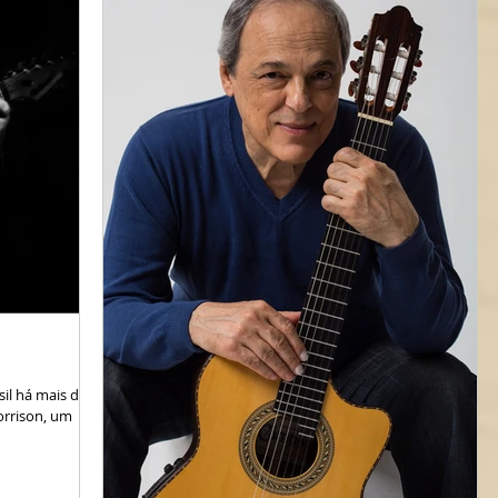
il há mais de
orrison, um