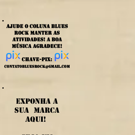
ajude o coluna blues
rock manter as
atividades! a boa
música agradece!
chave-PIX:
contatobluesrock@gmail.com
exponha a
sua marca
aqui!