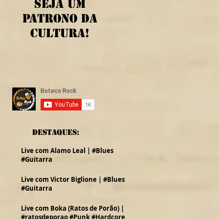
Seja um
patrono da
cultura!
Destaques:
Live com Alamo Leal | #Blues
#Guitarra
Live com Victor Biglione | #Blues
#Guitarra
Live com Boka (Ratos de Porão) |
#ratosdeporao #Punk #Hardcore