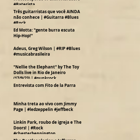
#Baterista
Três guitarristas que você AINDA
não conhece | #Guitarra #Blues
#Rock
Ed Motta: "gente burra escuta
Hip-Hop!"
Adeus, Greg Wilson | #RIP #Blues
#musicabrasileira
"Nellie the Elephant" by The Toy
Dolls live in Rio de Janeiro
(17/9/23) | #punkrock
Entrevista com Fito de la Parra
Minha treta ao vivo com Jimmy
Page | #ledzeppelin #jeffbeck
Linkin Park, roubo de igreja e The
Doors! | #Rock
#chesterbennington