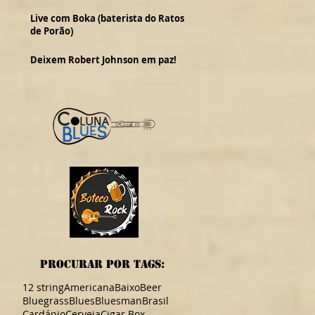
Live com Boka (baterista do Ratos
de Porão)
Deixem Robert Johnson em paz!
procurar por TAGS:
12 string
Americana
Baixo
Beer
Bluegrass
Blues
Bluesman
Brasil
Cardápio
Cerveja
Cigar Box