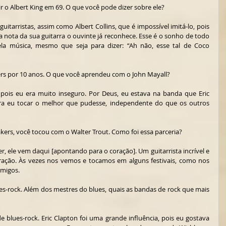
ir o Albert King em 69. O que você pode dizer sobre ele?
uitarristas, assim como Albert Collins, que é impossível imitá-lo, pois 
 nota da sua guitarra o ouvinte já reconhece. Esse é o sonho de todo 
la música, mesmo que seja para dizer: “Ah não, esse tal de Coco 
kers por 10 anos. O que você aprendeu com o John Mayall?
pois eu era muito inseguro. Por Deus, eu estava na banda que Eric 
ara eu tocar o melhor que pudesse, independente do que os outros 
kers, você tocou com o Walter Trout. Como foi essa parceria?
r, ele vem daqui [apontando para o coração]. Um guitarrista incrível e 
ração. Às vezes nos vemos e tocamos em alguns festivais, como nos 
migos. 
es-rock. Além dos mestres do blues, quais as bandas de rock que mais 
e blues-rock. Eric Clapton foi uma grande influência, pois eu gostava 