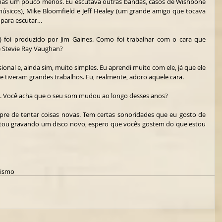
as um pouco menos. Eu escutava outras bandas, casos de Wishbone 
sicos), Mike Bloomfield e Jeff Healey (um grande amigo que tocava 
 para escutar… 
) foi produzido por Jim Gaines. Como foi trabalhar com o cara que 
e Stevie Ray Vaughan?
ional e, ainda sim, muito simples. Eu aprendi muito com ele, já que ele 
e tiveram grandes trabalhos. Eu, realmente, adoro aquele cara.
93. Você acha que o seu som mudou ao longo desses anos?
pre de tentar coisas novas. Tem certas sonoridades que eu gosto de 
stou gravando um disco novo, espero que vocês gostem do que estou 
lismo