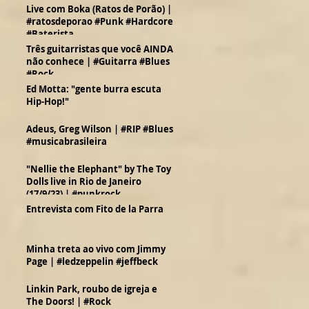
Live com Boka (Ratos de Porão) |
#ratosdeporao #Punk #Hardcore
#Baterista
Três guitarristas que você AINDA
não conhece | #Guitarra #Blues
#Rock
Ed Motta: "gente burra escuta
Hip-Hop!"
Adeus, Greg Wilson | #RIP #Blues
#musicabrasileira
"Nellie the Elephant" by The Toy
Dolls live in Rio de Janeiro
(17/9/23) | #punkrock
Entrevista com Fito de la Parra
Minha treta ao vivo com Jimmy
Page | #ledzeppelin #jeffbeck
Linkin Park, roubo de igreja e
The Doors! | #Rock