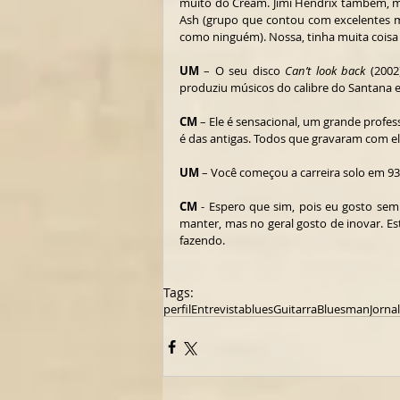
muito do Cream. Jimi Hendrix também, m
Ash (grupo que contou com excelentes mú
como ninguém). Nossa, tinha muita coisa
UM
 – O seu disco 
Can’t look back
 (2002
produziu músicos do calibre do Santana 
CM
 – Ele é sensacional, um grande profess
é das antigas. Todos que gravaram com el
UM
 – Você começou a carreira solo em 
CM
 - Espero que sim, pois eu gosto sem
manter, mas no geral gosto de inovar. E
fazendo.
Tags:
perfil
Entrevista
blues
Guitarra
Bluesman
Jorna