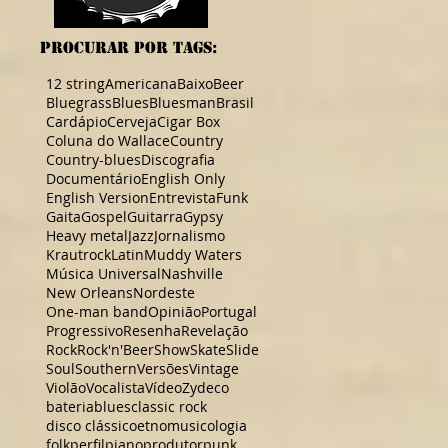
procurar por TAGS:
12 string
Americana
Baixo
Beer
Bluegrass
Blues
Bluesman
Brasil
Cardápio
Cerveja
Cigar Box
Coluna do Wallace
Country
Country-blues
Discografia
Documentário
English Only
English Version
Entrevista
Funk
Gaita
Gospel
Guitarra
Gypsy
Heavy metal
Jazz
Jornalismo
Krautrock
Latin
Muddy Waters
Música Universal
Nashville
New Orleans
Nordeste
One-man band
Opinião
Portugal
Progressivo
Resenha
Revelação
Rock
Rock'n'Beer
Show
Skate
Slide
Soul
Southern
Versões
Vintage
Violão
Vocalista
Vídeo
Zydeco
bateria
blues
classic rock
disco clássico
etnomusicologia
folk
perfil
piano
produtor
punk