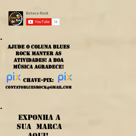
ajude o coluna blues
rock manter as
atividades! a boa
música agradece!
chave-PIX:
contatobluesrock@gmail.com
exponha a
sua marca
aqui!