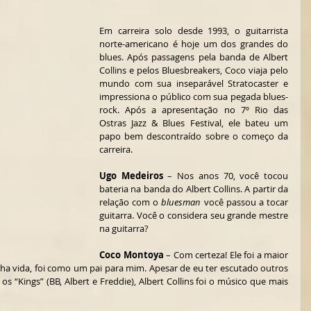
Em carreira solo desde 1993, o guitarrista 
norte-americano é hoje um dos grandes do 
blues. Após passagens pela banda de Albert 
Collins e pelos Bluesbreakers, Coco viaja pelo 
mundo com sua inseparável Stratocaster e 
impressiona o público com sua pegada blues-
rock. Após a apresentação no 7º Rio das 
Ostras Jazz & Blues Festival, ele bateu um 
papo bem descontraído sobre o começo da 
carreira.
Ugo Medeiros
 – Nos anos 70, você tocou 
bateria na banda do Albert Collins. A partir da 
relação com o 
bluesman
 você passou a tocar 
guitarra. Você o considera seu grande mestre 
na guitarra?
Coco Montoya
 – Com certeza! Ele foi a maior 
ha vida, foi como um pai para mim. Apesar de eu ter escutado outros 
os “Kings” (BB, Albert e Freddie), Albert Collins foi o músico que mais 