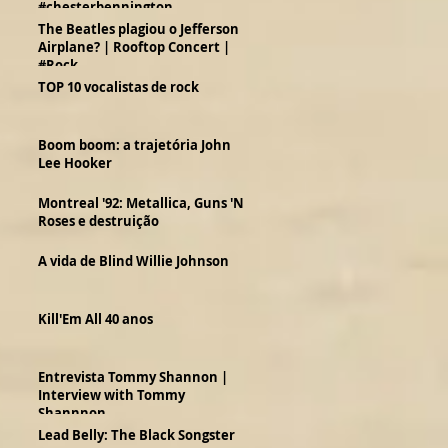
#chesterbennington
The Beatles plagiou o Jefferson
Airplane? | Rooftop Concert |
#Rock
TOP 10 vocalistas de rock
Boom boom: a trajetória John
Lee Hooker
Montreal '92: Metallica, Guns 'N
Roses e destruição
A vida de Blind Willie Johnson
Kill'Em All 40 anos
Entrevista Tommy Shannon |
Interview with Tommy
Shannnon
Lead Belly: The Black Songster