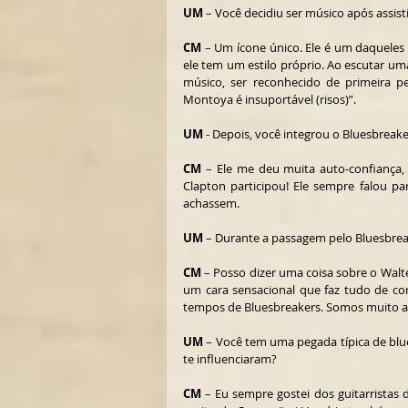
UM
 – Você decidiu ser músico após assist
CM
 – Um ícone único. Ele é um daqueles g
ele tem um estilo próprio. Ao escutar uma
músico, ser reconhecido de primeira pe
Montoya é insuportável (risos)”.
UM
 - Depois, você integrou o Bluesbrea
CM
 – Ele me deu muita auto-confiança, 
Clapton participou! Ele sempre falou p
achassem.
UM
 – Durante a passagem pelo Bluesbrea
CM
 – Posso dizer uma coisa sobre o Walte
um cara sensacional que faz tudo de co
tempos de Bluesbreakers. Somos muito a
UM
 – Você tem uma pegada típica de blu
te influenciaram?
CM
 – Eu sempre gostei dos guitarristas d