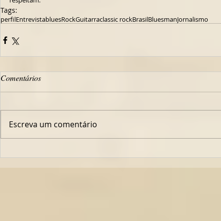
respeitam.
Tags:
perfil
Entrevista
blues
Rock
Guitarra
classic rock
Brasil
Bluesman
Jornalismo
Comentários
Escreva um comentário