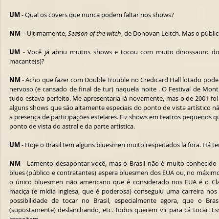
UM
 - Qual os covers que nunca podem faltar nos shows?
NM
 – Ultimamente, 
Season of the witch
, de Donovan Leitch. Mas o públi
UM
 - Você já abriu muitos shows e tocou com muito dinossauro do 
macante(s)?
NM
 - Acho que fazer com Double Trouble no Credicard Hall lotado pode 
nervoso (e cansado de final de tur) naquela noite . O Festival de Mo
tudo estava perfeito. Me apresentaria lá novamente, mas o de 2001 foi 
alguns shows que são altamente especiais do ponto de vista artístico 
a presença de participações estelares. Fiz shows em teatros pequenos q
ponto de vista do astral e da parte artística.
UM
 - Hoje o Brasil tem alguns bluesmen muito respeitados lá fora. Há te
NM
 - Lamento desapontar você, mas o Brasil não é muito conhecido pe
blues (público e contratantes) espera bluesmen dos EUA ou, no máximo d
o único bluesmen não americano que é considerado nos EUA é o Cl
maciça (e mídia inglesa, que é poderosa) conseguiu uma carreira nos 
possibilidade de tocar no Brasil, especialmente agora, que o Bras
(supostamente) deslanchando, etc. Todos querem vir para cá tocar. Es