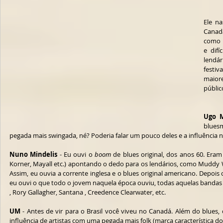
Ele n
Canadá
como p
e difí
lendár
festiv
maior
públic
Ugo M
blues
pegada mais swingada, né? Poderia falar um pouco deles e a influência 
Nuno Mindelis
 - Eu ouvi o 
boom
 de blues original, dos anos 60. Eram
Korner, Mayall etc.) apontando o dedo para os lendários, como Muddy Wat
Assim, eu ouvia a corrente inglesa e o blues original americano. Depois 
eu ouvi o que todo o jovem naquela época ouviu, todas aquelas bandas
, Rory Gallagher, Santana , Creedence Clearwater, etc.
UM
 - Antes de vir para o Brasil você viveu no Canadá. Além do blues,
influência de artistas com uma pegada mais folk (marca característica d