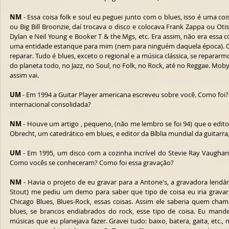
NM
 - Essa coisa folk e soul eu peguei junto com o blues, isso é uma coi
ou Big Bill Broonzie, daí trocava o disco e colocava Frank Zappa ou Oti
Dylan e Neil Young e Booker T & the Mgs, etc. Era assim, não era essa c
uma entidade estanque para mim (nem para ninguém daquela época). O P
reparar. Tudo é blues, exceto o regional e a música clássica, se repara
do planeta todo, no Jazz, no Soul, no Folk, no Rock, até no Reggae. Moby
assim vai.
UM
 - Em 1994 a Guitar Player americana escreveu sobre você. Como foi? 
internacional consolidada?
NM
 - Houve um artigo , pequeno, (não me lembro se foi 94) que o editor
Obrecht, um catedrático em blues, e editor da Bíblia mundial da guitarra, 
UM
 - Em 1995, um disco com a cozinha incrível do Stevie Ray Vaughan
Como vocês se conheceram? Como foi essa gravação?
NM
 - Havia o projeto de eu gravar para a Antone's, a gravadora lendár
Stout) me pediu um demo para saber que tipo de coisa eu iria gravar, 
Chicago Blues, Blues-Rock, essas coisas. Assim ele saberia quem cham
blues, se brancos endiabrados do rock, esse tipo de coisa. Eu mand
músicas que eu planejava fazer. Gravei tudo: baixo, batera, gaita, etc.