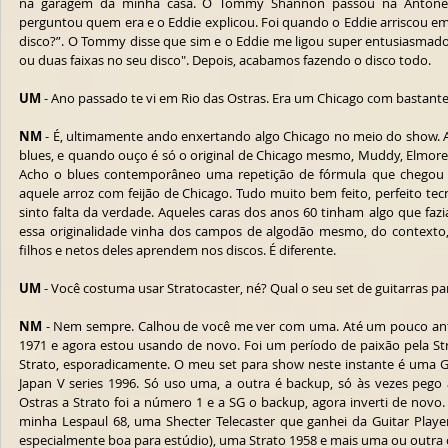
na garagem da minha casa. O Tommy Shannon passou na Antone's e
perguntou quem era e o Eddie explicou. Foi quando o Eddie arriscou em
disco?”. O Tommy disse que sim e o Eddie me ligou super entusiasmado:
ou duas faixas no seu disco". Depois, acabamos fazendo o disco todo.
UM
 - Ano passado te vi em Rio das Ostras. Era um Chicago com bastante
NM
 - É, ultimamente ando enxertando algo Chicago no meio do show. A
blues, e quando ouço é só o original de Chicago mesmo, Muddy, Elmore 
Acho o blues contemporâneo uma repetição de fórmula que chegou à
aquele arroz com feijão de Chicago. Tudo muito bem feito, perfeito tec
sinto falta da verdade. Aqueles caras dos anos 60 tinham algo que fazia 
essa originalidade vinha dos campos de algodão mesmo, do contexto, d
filhos e netos deles aprendem nos discos. É diferente.
UM
 - Você costuma usar Stratocaster, né? Qual o seu set de guitarras p
NM
 - Nem sempre. Calhou de você me ver com uma. Até um pouco ant
1971 e agora estou usando de novo. Foi um período de paixão pela Str
Strato, esporadicamente. O meu set para show neste instante é uma G
Japan V series 1996. Só uso uma, a outra é backup, só às vezes pego 
Ostras a Strato foi a número 1 e a SG o backup, agora inverti de nov
minha Lespaul 68, uma Shecter Telecaster que ganhei da Guitar Playe
especialmente boa para estúdio), uma Strato 1958 e mais uma ou outra 