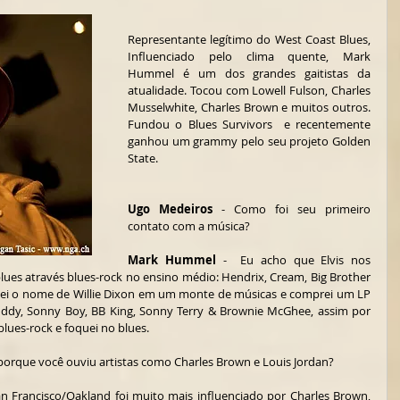
Representante legítimo do West Coast Blues, 
Influenciado pelo clima quente, Mark 
Hummel é um dos grandes gaitistas da 
atualidade. Tocou com Lowell Fulson, Charles 
Musselwhite, Charles Brown e muitos outros. 
Fundou o Blues Survivors  e recentemente 
ganhou um grammy pelo seu projeto Golden 
State. 
Ugo Medeiros
 - Como foi seu primeiro 
contato com a música?
Mark Hummel
 -  Eu acho que Elvis nos 
 blues através blues-rock no ensino médio: Hendrix, Cream, Big Brother 
ei o nome de Willie Dixon em um monte de músicas e comprei um LP 
ddy, Sonny Boy, BB King, Sonny Terry & Brownie McGhee, assim por 
blues-rock e foquei no blues.
 porque você ouviu artistas como Charles Brown e Louis Jordan?
an Francisco/Oakland foi muito mais influenciado por Charles Brown, 