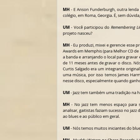
MH
 - E Anson Funderburgh, outra lenda 
colégio, em Roma, Georgia. É, sem dúvida
UM
 - Você participou do 
Remembering Lit
projeto nasceu?
MH
 - Eu produzi, mixei e gerencie ess
Awards em Memphis (para Melhor CD de blu
a banda e arranjando o local para gravar 
de 11 meses antes de gravar o disco. Nós
Curtis Salgado era um integrante original
uma música, por isso temos James Harman
nesse disco, especialmente quando gan
UM
MH
 - No jazz tem menos espaço para 
analisar, gaitistas faziam sucesso no jazz 
ao blues e ao público em geral.
UM
 - Nós temos muitos iniciantes do blue