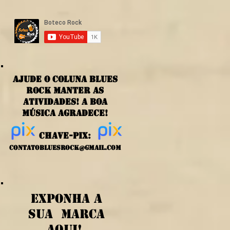
ajude o coluna blues
rock manter as
atividades! a boa
música agradece!
chave-PIX:
contatobluesrock@gmail.com
exponha a
sua marca
aqui!