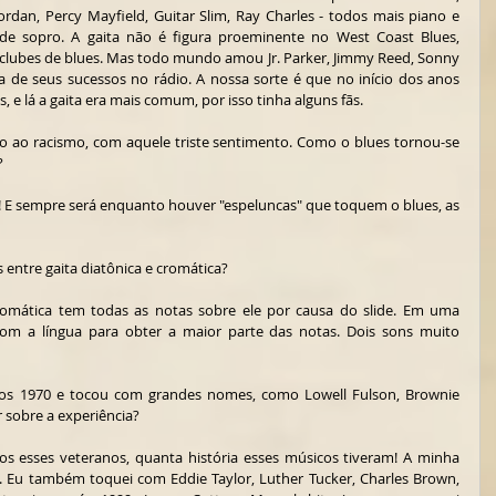
ordan, Percy Mayfield, Guitar Slim, Ray Charles - todos mais piano e 
de sopro. A gaita não é figura proeminente no West Coast Blues, 
clubes de blues. Mas todo mundo amou Jr. Parker, Jimmy Reed, Sonny 
a de seus sucessos no rádio. A nossa sorte é que no início dos anos 
 e lá a gaita era mais comum, por isso tinha alguns fãs.
io ao racismo, com aquele triste sentimento. Como o blues tornou-se 
?
! E sempre será enquanto houver "espeluncas" que toquem o blues, as 
s entre gaita diatônica e cromática?
cromática tem todas as notas sobre ele por causa do slide. Em uma 
om a língua para obter a maior parte das notas. Dois sons muito 
nos 1970 e tocou com grandes nomes, como Lowell Fulson, Brownie 
 sobre a experiência?
os esses veteranos, quanta história esses músicos tiveram! A minha 
a. Eu também toquei com Eddie Taylor, Luther Tucker, Charles Brown, 