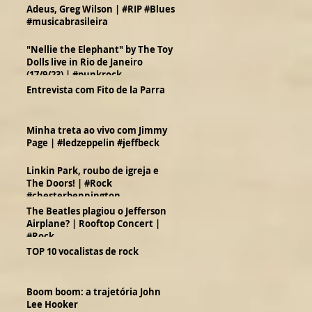
Adeus, Greg Wilson | #RIP #Blues
#musicabrasileira
"Nellie the Elephant" by The Toy
Dolls live in Rio de Janeiro
(17/9/23) | #punkrock
Entrevista com Fito de la Parra
Minha treta ao vivo com Jimmy
Page | #ledzeppelin #jeffbeck
Linkin Park, roubo de igreja e
The Doors! | #Rock
#chesterbennington
The Beatles plagiou o Jefferson
Airplane? | Rooftop Concert |
#Rock
TOP 10 vocalistas de rock
Boom boom: a trajetória John
Lee Hooker