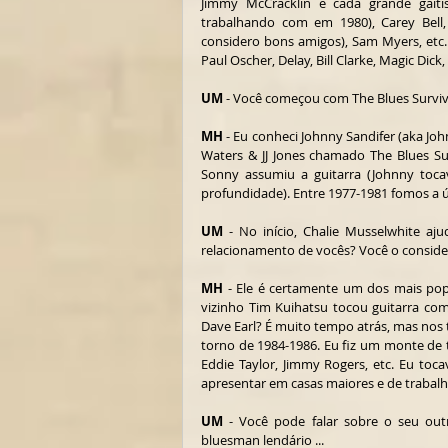
Jimmy McCracklin e cada grande gaiti
trabalhando com em 1980), Carey Bell, 
considero bons amigos), Sam Myers, etc
Paul Oscher, Delay, Bill Clarke, Magic Dic
UM
 - Você começou com The Blues Survi
MH
 - Eu conheci Johnny Sandifer (aka 
Waters & JJ Jones chamado The Blues Su
Sonny assumiu a guitarra (Johnny toc
profundidade). Entre 1977-1981 fomos a 
UM
 - No início, Chalie Musselwhite a
relacionamento de vocês? Você o considera
MH
 - Ele é certamente um dos mais pop
vizinho Tim Kuihatsu tocou guitarra com
Dave Earl? É muito tempo atrás, mas nos
torno de 1984-1986. Eu fiz um monte de t
Eddie Taylor, Jimmy Rogers, etc. Eu to
apresentar em casas maiores e de trabal
UM
 - Você pode falar sobre o seu outr
bluesman lendário ...