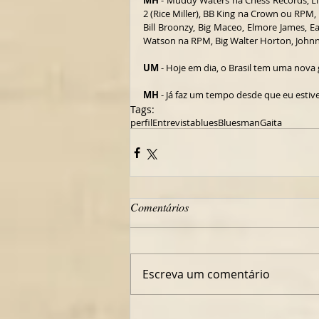
MH
 - Muddy Waters na Chess Records, Li
2 (Rice Miller), BB King na Crown ou RPM,
Bill Broonzy, Big Maceo, Elmore James, E
Watson na RPM, Big Walter Horton, Johnn
UM
 - Hoje em dia, o Brasil tem uma nov
MH
 - Já faz um tempo desde que eu estive
Tags:
perfil
Entrevista
blues
Bluesman
Gaita
Comentários
Escreva um comentário