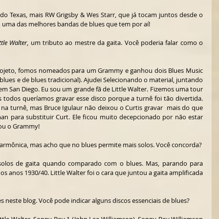
do Texas, mais RW Grigsby & Wes Starr, que já tocam juntos desde o 
, uma das melhores bandas de blues que tem por aí!
tle Walter
, um tributo ao mestre da gaita. Você poderia falar como o 
e projeto, fomos nomeados para um Grammy e ganhou dois Blues Music 
es e de blues tradicional). Ajudei Selecionando o material, juntando 
em San Diego. Eu sou um grande fã de Little Walter. Fizemos uma tour 
 todos queríamos gravar esse disco porque a turnê foi tão divertida. 
 na turnê, mas Bruce Igulaur não deixou o Curtis gravar  mais do que 
 para substituir Curt. Ele ficou muito decepcionado por não estar 
hou o Grammy!
 - Jazz tem também uma tradição na harmônica, mas acho que no blues permite mais solos. Você concorda?  
solos de gaita quando comparado com o blues. Mas, parando para 
dos anos 1930/40. Little Walter foi o cara que juntou a gaita amplificada 
s neste blog. Você pode indicar alguns discos essenciais de blues?