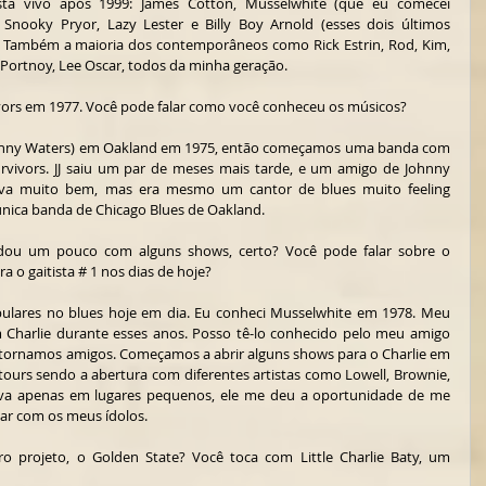
sta vivo após 1999: James Cotton, Musselwhite (que eu comecei 
Snooky Pryor, Lazy Lester e Billy Boy Arnold (esses dois últimos 
. Também a maioria dos contemporâneos como Rick Estrin, Rod, Kim, 
k, Portnoy, Lee Oscar, todos da minha geração.
vors em 1977. Você pode falar como você conheceu os músicos? 
Johnny Waters) em Oakland em 1975, então começamos uma banda com 
rvivors. JJ saiu um par de meses mais tarde, e um amigo de Johnny 
ava muito bem, mas era mesmo um cantor de blues muito feeling 
única banda de Chicago Blues de Oakland.
judou um pouco com alguns shows, certo? Você pode falar sobre o 
 o gaitista # 1 nos dias de hoje?
ulares no blues hoje em dia. Eu conheci Musselwhite em 1978. Meu 
 Charlie durante esses anos. Posso tê-lo conhecido pelo meu amigo 
 tornamos amigos. Começamos a abrir alguns shows para o Charlie em 
ours sendo a abertura com diferentes artistas como Lowell, Brownie, 
cava apenas em lugares pequenos, ele me deu a oportunidade de me 
har com os meus ídolos.
o projeto, o Golden State? Você toca com Little Charlie Baty, um 