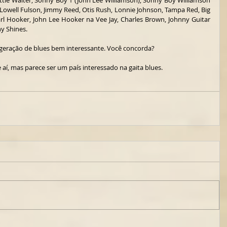
ttle Walter, Sonny Boy 1 (John Lee Williamson), Sonny Boy Williamson 
 Lowell Fulson, Jimmy Reed, Otis Rush, Lonnie Johnson, Tampa Red, Big 
arl Hooker, John Lee Hooker na Vee Jay, Charles Brown, Johnny Guitar 
y Shines. 
a geração de blues bem interessante. Você concorda?
 aí, mas parece ser um país interessado na gaita blues.