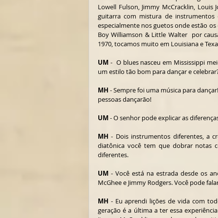
Lowell Fulson, Jimmy McCracklin, Louis J
guitarra com mistura de instrumentos 
especialmente nos guetos onde estão os 
Boy Williamson & Little Walter  por caus
1970, tocamos muito em Louisiana e Texas,
UM
 -  O blues nasceu em Mississippi me
um estilo tão bom para dançar e celebrar
MH
 - Sempre foi uma música para dançar
pessoas dançarão!
UM
 - O senhor pode explicar as diferença
MH
 - Dois instrumentos diferentes, a 
diatônica você tem que dobrar notas c
diferentes.
UM
 - Você está na estrada desde os a
McGhee e Jimmy Rodgers. Você pode falar
MH
 - Eu aprendi lições de vida com tod
geração é a última a ter essa experiênci