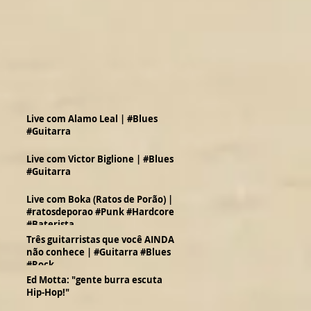
Live com Alamo Leal | #Blues
#Guitarra
Live com Victor Biglione | #Blues
#Guitarra
Live com Boka (Ratos de Porão) |
#ratosdeporao #Punk #Hardcore
#Baterista
Três guitarristas que você AINDA
não conhece | #Guitarra #Blues
#Rock
Ed Motta: "gente burra escuta
Hip-Hop!"