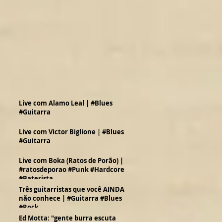
Live com Alamo Leal | #Blues
#Guitarra
Live com Victor Biglione | #Blues
#Guitarra
Live com Boka (Ratos de Porão) |
#ratosdeporao #Punk #Hardcore
#Baterista
Três guitarristas que você AINDA
não conhece | #Guitarra #Blues
#Rock
Ed Motta: "gente burra escuta