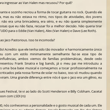
para ingressar ao Van Halen mas recusou? Por quê?
lhante e sozinho recriou a forma de tocar guitarra no rock. Quando ele 
, mas eu não estava no ritmo, nos tipos de atividades, dos jovens 
 não era uma brincadeira, era sério, e eu não queria simplesmente 
 coisas que eu não fazia, recusar foi a melhor decisão. Não queria tirar 
DO para o Eddie (Van Halen), Alex (Van Halen) e Dave (Lee Roth). 
o Jaco Pastorious. Isso te incomoda?
eado! Acredito que ele tenha sido tão inovador e harmonicamente único 
 com um estilo minimamente semelhante faz-se esse tipo de 
nfluências, ambos viemos de famílias problemáticas, desde cedo 
esentou Frank Sinatra e big bands, já o meu pai me introduziu a 
s uma boa base musical e começamos a tocar profissionalmente na 
riticados pela nossa forma de solar no baixo, isso só mudou quando 
ouviram. Uma grande diferença entre nós é que o Jaco era um gênio, eu 
lues Festival, te vi ao lado do Scott Henderson e Billy Cobham. Caceta! 
mson com LSD! (rs)
80, nós conhecemos a personalidade e o gosto musical de cada um. Ele 