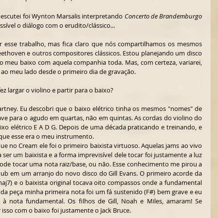
 escutei foi Wynton Marsalis interpretando 
Concerto de Brandemburgo
ível o diálogo com o erudito/clássico...
ar esse trabalho, mas fica claro que nós compartilhamos os mesmos 
eethoven e outros compositores clássicos. Estou planejando um disco 
 o meu baixo com aquela companhia toda. Mas, com certeza, variarei, 
s ao meu lado desde o primeiro dia de gravação.
fez largar o violino e partir para o baixo?
artney. Eu descobri que o baixo elétrico tinha os mesmos "nomes" de 
ave para o agudo em quartas, não em quintas. As cordas do violino do 
ixo elétrico E A D G. Depois de uma década praticando e treinando, e 
que esse era o meu instrumento.
ser um baixista e a forma imprevisível dele tocar foi justamente a luz 
de tocar uma nota raiz/base, ou não. Esse conhecimento me pirou a 
b em um arranjo do novo disco do Gill Evans. O primeiro acorde da 
j7) e o baixista original tocava oito compassos onde a fundamental 
da peça minha primeira nota foi um fá sustenido (F#) bem grave e eu 
 à nota fundamental. Os filhos de Gill, Noah e Miles, amaram! Se 
 isso com o baixo foi justamente o Jack Bruce.