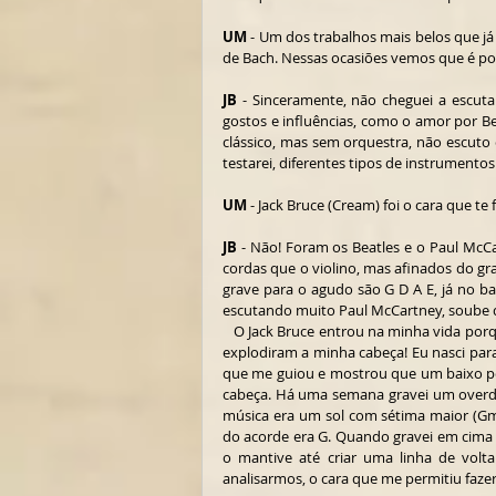
UM
 - Um dos trabalhos mais belos que já
de Bach. Nessas ocasiões vemos que é poss
JB
 - Sinceramente, não cheguei a escut
gostos e influências, como o amor por B
clássico, mas sem orquestra, não escuto
testarei, diferentes tipos de instrumento
UM
 - Jack Bruce (Cream) foi o cara que te 
JB
 - Não! Foram os Beatles e o Paul McC
cordas que o violino, mas afinados do gr
grave para o agudo são G D A E, já no ba
escutando muito Paul McCartney, soube 
   O Jack Bruce entrou na minha vida porque no Cream ele foi o primeiro baixista virtuoso. Aquelas jams ao vivo 
explodiram a minha cabeça! Eu nasci para 
que me guiou e mostrou que um baixo po
cabeça. Há uma semana gravei um overdu
música era um sol com sétima maior (Gma
do acorde era G. Quando gravei em cima 
o mantive até criar uma linha de volta
analisarmos, o cara que me permitiu fazer