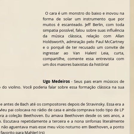
  O cara é um monstro do baixo e inovou na 
forma de solar um instrumento que por 
muitos é escanteado. Jeff Berlin, com toda 
simpatia possível, falou sobre suas influência 
da música clássica, relação com Allan 
Holdsworth, admiração pelo Paul McCartney 
e o porquê de ter recusado um convite de 
ingressar ao Van Halen! Leia, curta, 
compartilhe, comente essa entrevista com 
um dos maiores baixistas da história!
Ugo Medeiros
 - Seus pais eram músicos de 
 do violino. Você poderia falar sobre essa formação clássica na sua 
 de antes de Bach até os compositores depois de Stravinsky. Essa era a 
Meu pai colocava no rádio de casa e ainda comprava todo tipo de LP 
era a coleção Beethoven. Eu amava Beethoven desde os seis anos, a 
Escutava repetidamente a terceira e a nona sinfonias literalmente 
, não aguentava mais esse meu vício noturno em Beethoven, a ponto 
avorito para Mahler! (rs)