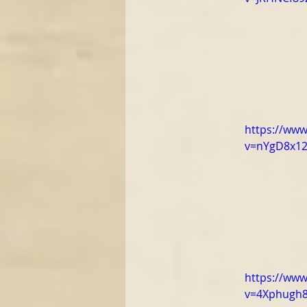
https://ww
v=nYgD8x12
https://ww
v=4Xphugh