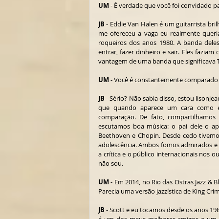
UM
 - É verdade que você foi convidado 
JB
 - Eddie Van Halen é um guitarrista bri
me ofereceu a vaga eu realmente queria
roqueiros dos anos 1980. A banda deles
entrar, fazer dinheiro e sair. Eles faziam
vantagem de uma banda que significava TU
UM
 - Você é constantemente comparado a
JB
 - Sério? Não sabia disso, estou lisonj
que quando aparece um cara como eu
comparação. De fato, compartilhamos i
escutamos boa música: o pai dele o apr
Beethoven e Chopin. Desde cedo tivemo
adolescência. Ambos fomos admirados e c
a crítica e o público internacionais nos 
não sou.
UM
 - Em 2014, no Rio das Ostras Jazz & B
Parecia uma versão jazzística de King Cri
JB
 - Scott e eu tocamos desde os anos 19