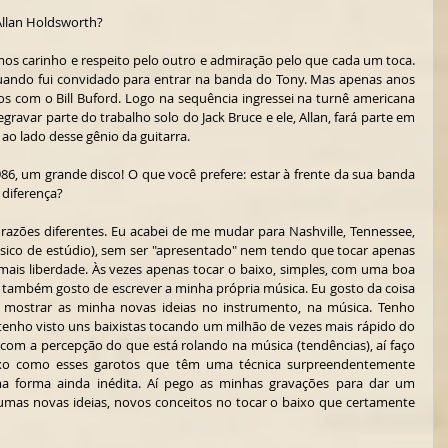
Allan Holdsworth?
os carinho e respeito pelo outro e admiração pelo que cada um toca. 
uando fui convidado para entrar na banda do Tony. Mas apenas anos 
s com o Bill Buford. Logo na sequência ingressei na turnê americana 
gravar parte do trabalho solo do Jack Bruce e ele, Allan, fará parte em 
r ao lado desse gênio da guitarra.
986, um grande disco! O que você prefere: estar à frente da sua banda 
 diferença?
razões diferentes. Eu acabei de me mudar para Nashville, Tennessee, 
ico de estúdio), sem ser "apresentado" nem tendo que tocar apenas 
mais liberdade. Às vezes apenas tocar o baixo, simples, com uma boa 
 também gosto de escrever a minha própria música. Eu gosto da coisa 
 mostrar as minha novas ideias no instrumento, na música. Tenho 
enho visto uns baixistas tocando um milhão de vezes mais rápido do 
com a percepção do que está rolando na música (tendências), aí faço 
aixo como esses garotos que têm uma técnica surpreendentemente 
a forma ainda inédita. Aí pego as minhas gravações para dar um 
umas novas ideias, novos conceitos no tocar o baixo que certamente 