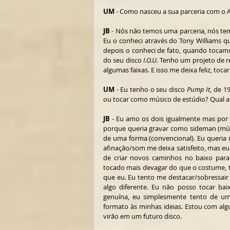
UM
 - Como nasceu a sua parceria com o 
JB
 - Nós não temos uma parceria, nós tem
Eu o conheci através do Tony Williams q
depois o conheci de fato, quando tocamo
do seu disco 
I.O.U.
 Tenho um projeto de re
algumas faixas. E isso me deixa feliz, toca
UM
 - Eu tenho o seu disco 
Pump It
, de 1
ou tocar como músico de estúdio? Qual a
JB
 - Eu amo os dois igualmente mas por 
porque queria gravar como sideman (mús
de uma forma (convencional). Eu queria 
afinação/som me deixa satisfeito, mas eu
de criar novos caminhos no baixo para
tocado mais devagar do que o costume, t
que eu. Eu tento me destacar/sobressair 
algo diferente. Eu não posso tocar b
genuína, eu simplesmente tento de um
formato às minhas ideias. Estou com alg
virão em um futuro disco.