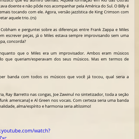
úsico que eu admiro demais. Aquela formação em Rio das Ostras 
va doente e não pôde nos acompanhar pela América do Sul. O Billy é 
emais tocando com ele. Agora, versão jazzística de King Crimson com 
ar aquele trio. (rs)
lly Cobham e perguntei sobre as diferenças entre Frank Zappa e Miles 
 em escrever peças, já o Miles estava sempre improvisando sem uma 
ppa, concorda?
enquanto que o Miles era um improvisador. Ambos eram músicos 
 do que queriam/esperavam dos seus músicos. Mas em termos de 
per banda com todos os músicos que você já tocou, qual seria a 
ia, Ray Barretto nas congas, Joe Zawinul no sintetizador, toda a seção 
unk americana] e Al Green nos vocais. Com certeza seria uma banda 
lidade, alma/espírito e harmonia seria altíssimo!  
w.youtube.com/watch?
Zxc