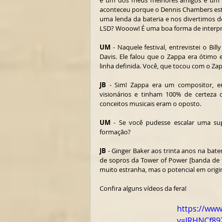
é um dos meus melhores amigos e um m
aconteceu porque o Dennis Chambers esta
uma lenda da bateria e nos divertimos d
LSD? Wooow! É uma boa forma de interpret
UM
 - Naquele festival, entrevistei o Bi
Davis. Ele falou que o Zappa era ótimo
linha definida. Você, que tocou com o Za
JB
 - Sim! Zappa era um compositor, 
visionários e tinham 100% de certeza
conceitos musicais eram o oposto.
UM
 - Se você pudesse escalar uma su
formação?
JB
 - Ginger Baker aos trinta anos na bater
de sopros da Tower of Power [banda de f
muito estranha, mas o potencial em origina
Confira alguns vídeos da fera!
https://ww
v=JRHNCf89