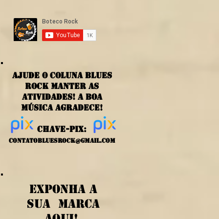
ajude o coluna blues
rock manter as
atividades! a boa
música agradece!
chave-PIX:
contatobluesrock@gmail.com
exponha a
sua marca
aqui!