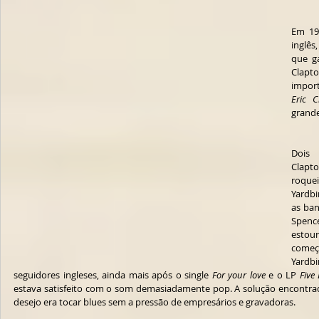
Em 196
inglês
que g
Clapto
import
Eric C
grande
Dois 
Clapt
roquei
Yardbi
as ban
Spenc
estou
começ
Yardb
seguidores ingleses, ainda mais após o single 
For your love
 e o LP 
Five
estava satisfeito com o som demasiadamente pop. A solução encontrada
desejo era tocar blues sem a pressão de empresários e gravadoras.