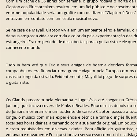
Com um cachê de 35 libras por semana, o grupo rodava o norte da In
Clapton aos Bluesbreakers resultou em um fiel público e no crescimento 
enorme popularidade seria um grafite com os dizeres “Clapton é Deus”
entravam em contato com um estilo musical novo.
Se na casa de Mayall, Clapton vivia em um ambiente sério e familiar, o
de seus amigos: a vida era corrida e colorida pela experimentação das dro
estrangeiro. Era um período de descobertas para o guitarrista e ele que
conhecer o mundo.
Tudo ia bem até que Eric e seus amigos de boemia decidem forma
companheiros era financiar uma grande viagem pela Europa com os 
casas ao longo da estrada. Evidentemente, Mayall foi pego de surpresa 
o guitarrista.
Os Glands passaram pela Alemanha e Iugoslávia até chegar na Grécia
Juniors, que tocava covers de Kinks e Beatles. Poucos dias depois do
do Juniors morreram em um acidente de carro e Clapton passou a tocar
longe, o músico com mais experiência e técnica e tinha o inglês fluen
tocar seis horas diárias, alternando com a sua banda original. Em pouco
e eram requisitados em diversas cidades. Para aflição do guitarrista,
voltavam e novamente Eric questionava-se: sucesso comercial x satisfaç