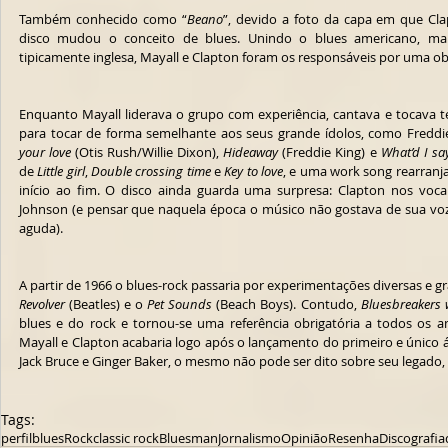
Também conhecido como “
Beano
”, devido a foto da capa em que Cla
disco mudou o conceito de blues. Unindo o blues americano, ma
tipicamente inglesa, Mayall e Clapton foram os responsáveis por uma ob
Enquanto Mayall liderava o grupo com experiência, cantava e tocava tec
para tocar de forma semelhante aos seus grande ídolos, como Freddi
your love
 (Otis Rush/Willie Dixon), 
Hideaway
 (Freddie King) e 
What’d I sa
de 
Little girl
, 
Double crossing time
 e 
Key to love
, e uma work song rearranja
início ao fim. O disco ainda guarda uma surpresa: Clapton nos voca
Johnson (e pensar que naquela época o músico não gostava de sua vo
aguda).
Revolver
 (Beatles) e o 
Pet Sounds
 (Beach Boys). Contudo, 
Bluesbreakers 
blues e do rock e tornou-se uma referência obrigatória a todos os am
Mayall e Clapton acabaria logo após o lançamento do primeiro e único 
Jack Bruce e Ginger Baker, o mesmo não pode ser dito sobre seu legado,
Tags:
perfil
blues
Rock
classic rock
Bluesman
Jornalismo
Opinião
Resenha
Discografia