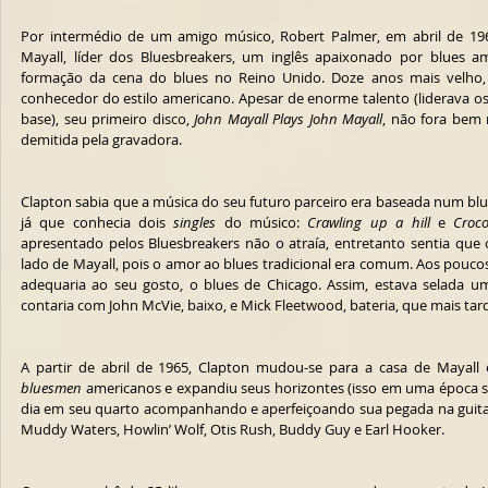
Por intermédio de um amigo músico, Robert Palmer, em abril de 196
Mayall, líder dos Bluesbreakers, um inglês apaixonado por blues a
formação da cena do blues no Reino Unido. Doze anos mais velho, 
conhecedor do estilo americano. Apesar de enorme talento (liderava os v
base), seu primeiro disco, 
John Mayall Plays John Mayall
, não fora bem 
demitida pela gravadora.
Clapton sabia que a música do seu futuro parceiro era baseada num blues
já que conhecia dois 
singles
 do músico: 
Crawling up a hill
 e 
Croco
apresentado pelos Bluesbreakers não o atraía, entretanto sentia que o
lado de Mayall, pois o amor ao blues tradicional era comum. Aos pouco
adequaria ao seu gosto, o blues de Chicago. Assim, estava selada u
contaria com John McVie, baixo, e Mick Fleetwood, bateria, que mais t
bluesmen
 americanos e expandiu seus horizontes (isso em uma época se
dia em seu quarto acompanhando e aperfeiçoando sua pegada na guitarr
Muddy Waters, Howlin’ Wolf, Otis Rush, Buddy Guy e Earl Hooker.