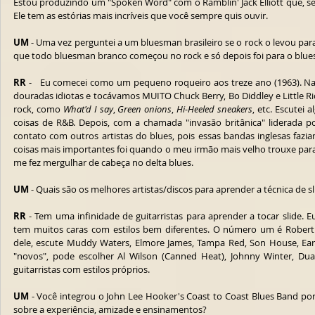
Estou produzindo um "Spoken Word" com o Ramblin' Jack Elliott que, se t
Ele tem as estórias mais incríveis que você sempre quis ouvir.
UM
 - Uma vez perguntei a um bluesman brasileiro se o rock o levou para
que todo bluesman branco começou no rock e só depois foi para o blues
RR
 -   Eu comecei como um pequeno roqueiro aos treze ano (1963). N
douradas idiotas e tocávamos MUITO Chuck Berry, Bo Diddley e Little R
rock, como 
What'd I say
, 
Green onions
, 
Hi-Heeled sneakers
, etc. Escutei
coisas de R&B. Depois, com a chamada "invasão britânica" liderada po
contato com outros artistas do blues, pois essas bandas inglesas fazi
coisas mais importantes foi quando o meu irmão mais velho trouxe para
me fez mergulhar de cabeça no delta blues. 
UM
 - Quais são os melhores artistas/discos para aprender a técnica de sl
RR
 - Tem uma infinidade de guitarristas para aprender a tocar slide. 
tem muitos caras com estilos bem diferentes. O número um é Robert 
dele, escute Muddy Waters, Elmore James, Tampa Red, Son House, Ear
"novos", pode escolher Al Wilson (Canned Heat), Johnny Winter, Dua
guitarristas com estilos próprios. 
UM
 - Você integrou o John Lee Hooker's Coast to Coast Blues Band por
sobre a experiência, amizade e ensinamentos?