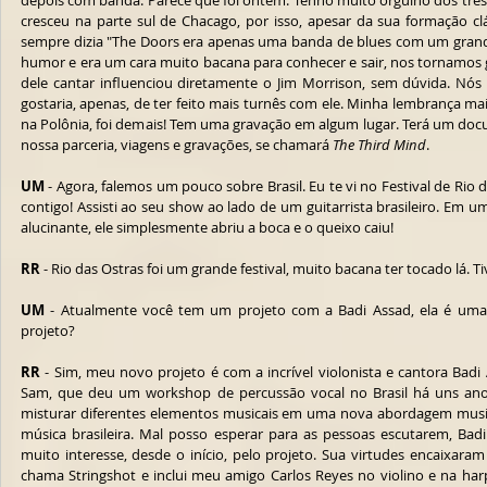
depois com banda. Parece que foi ontem. Tenho muito orgulho dos três 
cresceu na parte sul de Chacago, por isso, apesar da sua formação clá
sempre dizia "The Doors era apenas uma banda de blues com um grande
humor e era um cara muito bacana para conhecer e sair, nos tornamos g
dele cantar influenciou diretamente o Jim Morrison, sem dúvida. Nós
gostaria, apenas, de ter feito mais turnês com ele. Minha lembrança m
na Polônia, foi demais! Tem uma gravação em algum lugar. Terá um docu
nossa parceria, viagens e gravações, se chamará 
The Third Mind
.
UM
 - Agora, falemos um pouco sobre Brasil. Eu te vi no Festival de Rio
contigo! Assisti ao seu show ao lado de um guitarrista brasileiro. Em
alucinante, ele simplesmente abriu a boca e o queixo caiu!
RR
 - Rio das Ostras foi um grande festival, muito bacana ter tocado l
UM
 - Atualmente você tem um projeto com a Badi Assad, ela é uma v
projeto?
RR
 - Sim, meu novo projeto é com a incrível violonista e cantora Badi 
Sam, que deu um workshop de percussão vocal no Brasil há uns anos e
misturar diferentes elementos musicais em uma nova abordagem musica
música brasileira. Mal posso esperar para as pessoas escutarem, Bad
muito interesse, desde o início, pelo projeto. Sua virtudes encaixara
chama Stringshot e inclui meu amigo Carlos Reyes no violino e na har