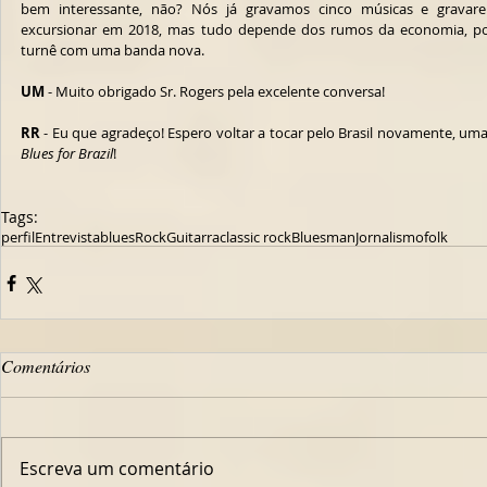
bem interessante, não? Nós já gravamos cinco músicas e gravare
excursionar em 2018, mas tudo depende dos rumos da economia, pois 
turnê com uma banda nova.
UM
 - Muito obrigado Sr. Rogers pela excelente conversa!
RR
Blues for Brazil
!
Tags:
perfil
Entrevista
blues
Rock
Guitarra
classic rock
Bluesman
Jornalismo
folk
Comentários
Escreva um comentário