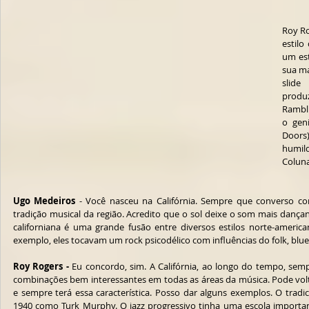
Roy Ro
estilo
um est
sua ma
slide
produ
Rambli
o geni
Doors)
humild
Coluna
Ugo Medeiros
 - Você nasceu na Califórnia. Sempre que converso c
tradição musical da região. Acredito que o sol deixe o som mais dança
californiana é uma grande fusão entre diversos estilos norte-ameri
exemplo, eles tocavam um rock psicodélico com influências do folk, blues,
Roy Rogers -
 Eu concordo, sim. A Califórnia, ao longo do tempo, sem
combinações bem interessantes em todas as áreas da música. Pode volt
e sempre terá essa característica. Posso dar alguns exemplos. O tradic
1940 como Turk Murphy. O jazz progressivo tinha uma escola importa