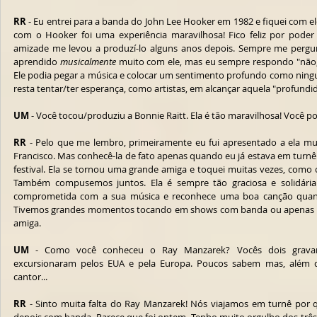
RR
 - Eu entrei para a banda do John Lee Hooker em 1982 e fiquei com el
com o Hooker foi uma experiência maravilhosa! Fico feliz por poder d
amizade me levou a produzí-lo alguns anos depois. Sempre me pergu
aprendido 
musicalmente
 muito com ele, mas eu sempre respondo "não, 
Ele podia pegar a música e colocar um sentimento profundo como ningu
resta tentar/ter esperança, como artistas, em alcançar aquela "profundida
UM
 - Você tocou/produziu a Bonnie Raitt. Ela é tão maravilhosa! Você po
RR
 - Pelo que me lembro, primeiramente eu fui apresentado a ela 
Francisco. Mas conhecê-la de fato apenas quando eu já estava em turn
festival. Ela se tornou uma grande amiga e toquei muitas vezes, como 
Também compusemos juntos. Ela é sempre tão graciosa e solidária 
comprometida com a sua música e reconhece uma boa canção quando 
Tivemos grandes momentos tocando em shows com banda ou apenas em
amiga.
UM
 - Como você conheceu o Ray Manzarek? Vocês dois gravara
excursionaram pelos EUA e pela Europa. Poucos sabem mas, além d
cantor...
RR
 - Sinto muita falta do Ray Manzarek! Nós viajamos em turnê por q