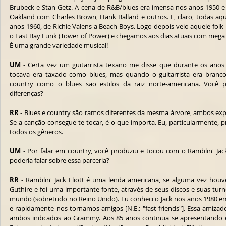
Brubeck e Stan Getz. A cena de R&B/blues era imensa nos anos 1950 e
Oakland com Charles Brown, Hank Ballard e outros. E, claro, todas aque
anos 1960, de Richie Valens a Beach Boys. Logo depois veio aquele folk-
o East Bay Funk (Tower of Power) e chegamos aos dias atuais com mega 
É uma grande variedade musical!
UM
 - Certa vez um guitarrista texano me disse que durante os anos
tocava era taxado como blues, mas quando o guitarrista era branco 
country como o blues são estilos da raiz norte-americana. Você p
diferenças?
RR
 - Blues e country são ramos diferentes da mesma árvore, ambos 
Se a canção consegue te tocar, é o que importa. Eu, particularmente, p
todos os gêneros.
UM
 - Por falar em country, você produziu e tocou com o Ramblin' Jac
poderia falar sobre essa parceria?
RR
 - Ramblin' Jack Eliott é uma lenda americana, se alguma vez hou
Guthire e foi uma importante fonte, através de seus discos e suas tur
mundo (sobretudo no Reino Unido). Eu conheci o Jack nos anos 1980 em
e rapidamente nos tornamos amigos [N.E.: "fast friends"]. Essa amizade
ambos indicados ao Grammy. Aos 85 anos continua se apresentando e