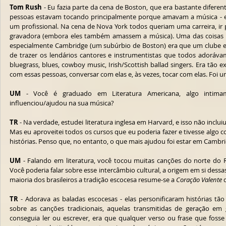
Tom Rush
 - Eu fazia parte da cena de Boston, que era bastante diferen
pessoas estavam tocando principalmente porque amavam a música - e
um profissional. Na cena de Nova York todos queriam uma carreira, ir 
gravadora (embora eles também amassem a música). Uma das coisas ma
especialmente Cambridge (um subúrbio de Boston) era que um clube em p
de trazer os lendários cantores e instrumentistas que todos adorávamo
bluegrass, blues, cowboy music, Irish/Scottish ballad singers. Era tão 
com essas pessoas, conversar com elas e, às vezes, tocar com elas. F
UM
 - Você é graduado em Literatura Americana, algo intima
influenciou/ajudou na sua música?
TR
 - Na verdade, estudei literatura inglesa em Harvard, e isso não inclu
Mas eu aproveitei todos os cursos que eu poderia fazer e tivesse algo c
histórias. Penso que, no entanto, o que mais ajudou foi estar em Cambri
UM
 - Falando em literatura, você tocou muitas canções do norte do R
Você poderia falar sobre esse intercâmbio cultural, a origem em si dess
maioria dos brasileiros a tradição escocesa resume-se a 
Coração Valente
 
TR
 - Adorava as baladas escocesas - elas personificaram histórias tão 
sobre as canções tradicionais, aquelas transmitidas de geração e
conseguia ler ou escrever, era que qualquer verso ou frase que foss