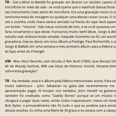
TR
 - 
Got a Mind to Ramble
 foi gravado em Boston no estúdio caseiro 
microfone no meio da sala - se você queria que o washtub (bacia) fosse 
seu instrumento mais perto do microfone. Era uma gravação mono (o est
nenhuma mesa de mixagem ou qualquer uma dessas coisas novas. O único
até a cozinha, onde Steve estava sentado na frente do tape deck (apa
um botão: "Volume". Não havia controle de tom, e se você quisesse um s
faria novamente o que desse. Funcionou muito bem! 
Blues, Songs & Bal
estúdio real, embora muito simples. Naquele momento eu fiz um acordo
gravadora, mas eu devia um novo álbum a Prestige. Paul Rothschild, o 
Songs & Ballads
 em uma semana e meu primeiro álbum para a Elektra na
às lojas antes do Prestige!
UM
 - Meu disco favorito, sem dúvida, é 
Tom Rush
 (1965). Que discaço! Di
Mi
 de Woody Guthrie, 
Milk cow blues
 de Kokomo Arnold, 
Panama limi
sobre essa gravação?
TR
 - Na verdade, esse é o álbum pela Elektra mencionado acima. Para es
muito talentosos - John Sebastian na gaita (ele recentemente me 
apresentação paga), Al Kooper nos teclados, John Herald na guitarr
também foi creditado como "Daddy Bones" porque se um músico toca
obrigava a pagar duas vezes, então todos trapaceavam. Havia um boa
Bob Dylan, e provavelmente não fiz tudo o que eu poderia para anular
dessas sessões. Eu tinha uma febre de 39 graus e eu estava com a cabeça