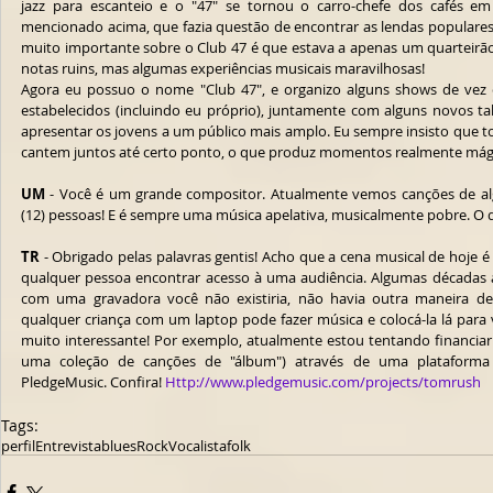
jazz para escanteio e o "47" se tornou o carro-chefe dos cafés em
mencionado acima, que fazia questão de encontrar as lendas populares e 
muito importante sobre o Club 47 é que estava a apenas um quarteirão
notas ruins, mas algumas experiências musicais maravilhosas!
Agora eu possuo o nome "Club 47", e organizo alguns shows de vez 
estabelecidos (incluindo eu próprio), juntamente com alguns novos ta
apresentar os jovens a um público mais amplo. Eu sempre insisto que 
cantem juntos até certo ponto, o que produz momentos realmente mág
UM
 - Você é um grande compositor. Atualmente vemos canções de algu
(12) pessoas! E é sempre uma música apelativa, musicalmente pobre. O q
TR
 - Obrigado pelas palavras gentis! Acho que a cena musical de hoje é 
qualquer pessoa encontrar acesso à uma audiência. Algumas décadas at
com uma gravadora você não existiria, não havia outra maneira de
qualquer criança com um laptop pode fazer música e colocá-la lá para 
muito interessante! Por exemplo, atualmente estou tentando financia
uma coleção de canções de "álbum") através de uma plataforma 
PledgeMusic. Confira! 
Http://www.pledgemusic.com/projects/tomrush
Tags:
perfil
Entrevista
blues
Rock
Vocalista
folk