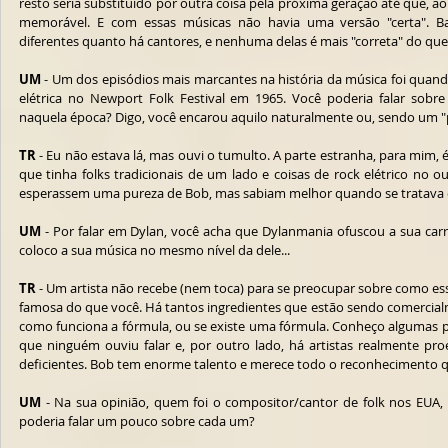
resto seria substituído por outra coisa pela próxima geração até que, ao
memorável. E com essas músicas não havia uma versão "certa". Bar
diferentes quanto há cantores, e nenhuma delas é mais "correta" do que
UM
 - Um dos episódios mais marcantes na história da música foi quan
elétrica no Newport Folk Festival em 1965. Você poderia falar sobre
naquela época? Digo, você encarou aquilo naturalmente ou, sendo um "p
TR
 - Eu não estava lá, mas ouvi o tumulto. A parte estranha, para mim,
que tinha folks tradicionais de um lado e coisas de rock elétrico no ou
esperassem uma pureza de Bob, mas sabiam melhor quando se tratava
UM
 - Por falar em Dylan, você acha que Dylanmania ofuscou a sua carrei
coloco a sua música no mesmo nível da dele...
TR
 - Um artista não recebe (nem toca) para se preocupar sobre como es
famosa do que você. Há tantos ingredientes que estão sendo comercialm
como funciona a fórmula, ou se existe uma fórmula. Conheço algumas 
que ninguém ouviu falar e, por outro lado, há artistas realmente pro
deficientes. Bob tem enorme talento e merece todo o reconhecimento 
UM
 - Na sua opinião, quem foi o compositor/cantor de folk nos EUA,
poderia falar um pouco sobre cada um?