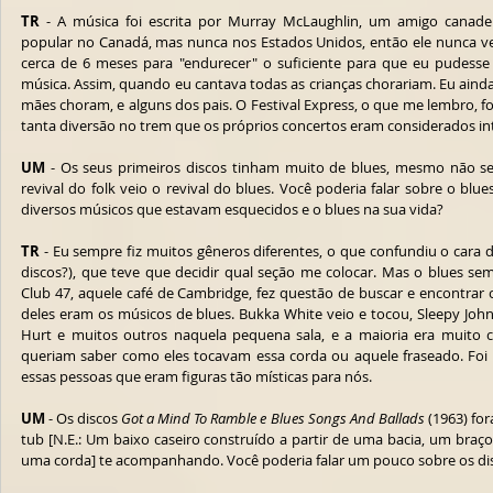
TR
 - A música foi escrita por Murray McLaughlin, um amigo canad
popular no Canadá, mas nunca nos Estados Unidos, então ele nunca vei
cerca de 6 meses para "endurecer" o suficiente para que eu pudesse 
música. Assim, quando eu cantava todas as crianças chorariam. Eu ainda 
mães choram, e alguns dos pais. O Festival Express, o que me lembro, foi
tanta diversão no trem que os próprios concertos eram considerados in
UM
 - Os seus primeiros discos tinham muito de blues, mesmo não se
revival do folk veio o revival do blues. Você poderia falar sobre o blue
diversos músicos que estavam esquecidos e o blues na sua vida? 
TR
 - Eu sempre fiz muitos gêneros diferentes, o que confundiu o cara da
discos?), que teve que decidir qual seção me colocar. Mas o blues se
Club 47, aquele café de Cambridge, fez questão de buscar e encontrar os
deles eram os músicos de blues. Bukka White veio e tocou, Sleepy John
Hurt e muitos outros naquela pequena sala, e a maioria era muito c
queriam saber como eles tocavam essa corda ou aquele fraseado. Foi i
essas pessoas que eram figuras tão místicas para nós.
UM
 - Os discos 
Got a Mind To Ramble e Blues Songs And Ballads
 (1963) f
tub [N.E.: Um baixo caseiro construído a partir de uma bacia, um braç
uma corda] te acompanhando. Você poderia falar um pouco sobre os di