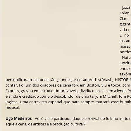
  Jazz? Miles Davis! Blues? BB King! Folk? Bob 
Dylan.
Claro
gigant
vida c
E no 
justa
maravi
nordes
 Natural do estado de New Hampshire e 
Gradua
encic
saxôni
personificaram histórias tão grandes, e eu adoro histórias!", HISTÓRI
contar. Foi um dos criadores da cena folk em Boston, viu e tocou com l
Express, gravou em estúdios improváveis, dividiu o palco com a lenda Pe
e ainda é creditado como o descobridor de uma tal Joni Mitchell. Tom Rus
inglesa. Uma entrevista especial que para sempre marcará esse humilde
musical. 
Ugo Medeiros
 - Você viu e participou daquele revival do folk no início
aquela cena, os artistas e a produção cultural?