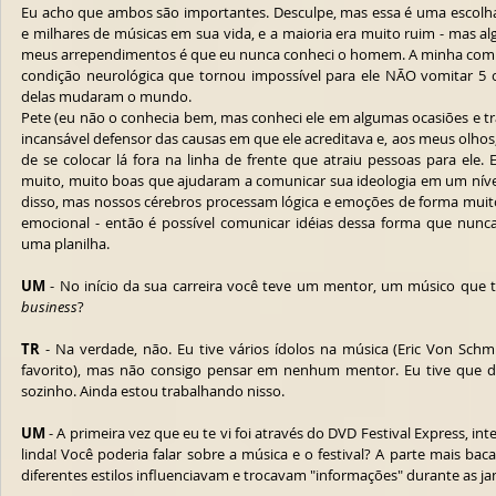
Eu acho que ambos são importantes. Desculpe, mas essa é uma escolha 
e milhares de músicas em sua vida, e a maioria era muito ruim - mas a
meus arrependimentos é que eu nunca conheci o homem. A minha compr
condição neurológica que tornou impossível para ele NÃO vomitar 5 o
delas mudaram o mundo.
Pete (eu não o conhecia bem, mas conheci ele em algumas ocasiões e tr
incansável defensor das causas em que ele acreditava e, aos meus olhos
de se colocar lá fora na linha de frente que atraiu pessoas para ele
muito, muito boas que ajudaram a comunicar sua ideologia em um níve
disso, mas nossos cérebros processam lógica e emoções de forma muito 
emocional - então é possível comunicar idéias dessa forma que nunc
uma planilha.
UM
 - No início da sua carreira você teve um mentor, um músico que
business
?
TR
 - Na verdade, não. Eu tive vários ídolos na música (Eric Von Sch
favorito), mas não consigo pensar em nenhum mentor. Eu tive que des
sozinho. Ainda estou trabalhando nisso.
UM
 - A primeira vez que eu te vi foi através do DVD Festival Express, in
linda! Você poderia falar sobre a música e o festival? A parte mais bac
diferentes estilos influenciavam e trocavam "informações" durante as ja