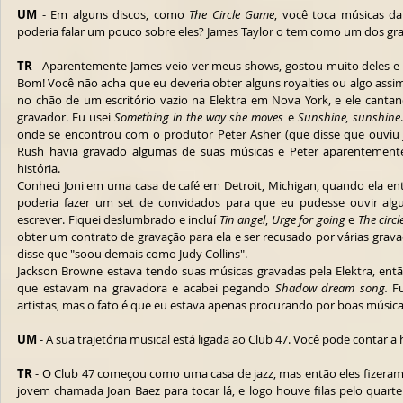
UM
 - Em alguns discos, como 
The Circle Game
, você toca músicas da 
poderia falar um pouco sobre eles? James Taylor o tem como um dos gran
TR
 - Aparentemente James veio ver meus shows, gostou muito deles e 
Bom! Você não acha que eu deveria obter alguns royalties ou algo ass
no chão de um escritório vazio na Elektra em Nova York, e ele cant
gravador. Eu usei 
Something in the way she moves
 e 
Sunshine, sunshine
onde se encontrou com o produtor Peter Asher (que disse que ouviu
Rush havia gravado algumas de suas músicas e Peter aparentemente e
história.
Conheci Joni em uma casa de café em Detroit, Michigan, quando ela ent
poderia fazer um set de convidados para que eu pudesse ouvir alg
escrever. Fiquei deslumbrado e incluí 
Tin angel
, 
Urge for going
 e 
The circ
obter um contrato de gravação para ela e ser recusado por várias gravad
disse que "soou demais como Judy Collins".
Jackson Browne estava tendo suas músicas gravadas pela Elektra, entã
que estavam na gravadora e acabei pegando 
Shadow dream song.
 F
artistas, mas o fato é que eu estava apenas procurando por boas música
UM
 - A sua trajetória musical está ligada ao Club 47. Você pode contar a 
TR
 - O Club 47 começou como uma casa de jazz, mas então eles fizeram
jovem chamada Joan Baez para tocar lá, e logo houve filas pelo quarteir