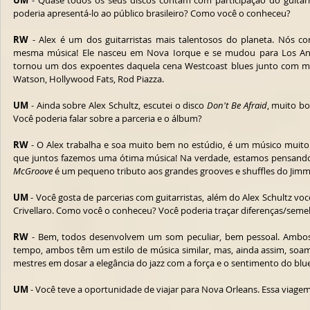
UM
 - Quase todos os seus discos contam com participação do guitarri
poderia apresentá-lo ao público brasileiro? Como você o conheceu?
RW 
- Alex é um dos guitarristas mais talentosos do planeta. Nós c
mesma música! Ele nasceu em Nova Iorque e se mudou para Los Ange
tornou um dos expoentes daquela cena Westcoast blues junto com mús
Watson, Hollywood Fats, Rod Piazza.
UM
 - Ainda sobre Alex Schultz, escutei o disco 
Don't Be Afraid
, muito bo
Você poderia falar sobre a parceria e o álbum?
RW
 - O Alex trabalha e soa muito bem no estúdio, é um músico muito c
que juntos fazemos uma ótima música! Na verdade, estamos pensando 
McGroove
 é um pequeno tributo aos grandes grooves e shuffles do Jimm
UM
 - Você gosta de parcerias com guitarristas, além do Alex Schultz vo
Crivellaro. Como você o conheceu? Você poderia traçar diferenças/seme
RW
 - Bem, todos desenvolvem um som peculiar, bem pessoal. Ambos
tempo, ambos têm um estilo de música similar, mas, ainda assim, soam
mestres em dosar a elegância do jazz com a força e o sentimento do blue
UM
 - Você teve a oportunidade de viajar para Nova Orleans. Essa viag