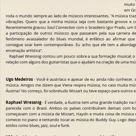
muito 
em Gra
roda o mundo sempre ao lado de músicos interessantes. "A música traz 
vibrações. Quero que a minha música seja com bastante groove e c
Recentemente gravou 
Soul Connection
 com o brasileiro Igor Prado, u
a participação de outros músicos que passaram pela sua carreira de
fenômeno avassalador do blues mundial, é enfático ao afirmar que "e
consegue soar bem contemporâneo. Eu acho que ele tem a abordagem
encenação artística".
   Raphael Wressnig contou um pouco sobre a sua formação musical, o amor pelo funk de Nova Orleans e sua 
relação com alguns dos guitarristas que o ajudam na criação de uma mú
Ugo Medeiros
 - Você é austríaco e apesar de eu ainda não conhecer, 
música. Amigos me dizem que Viena respira música, no caso muita músic
Áustria? No começo, foi sobretudo Mozart ou teve espaço para outros es
Raphael Wressnig
 - É verdade, a Áustria tem uma grande tradição na 
parecida com o Brasil. Ambos os países contribuíram demais com b
começavam com a música de Mozart, Haydn e muita coisa de música cl
comecei no piano e tentando tocar as música do Buddy Guy. Logo depoi
estilos como blues, jazz, soul e funk.  