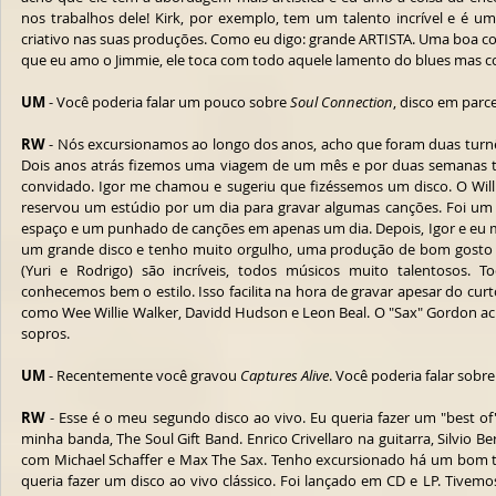
nos trabalhos dele! Kirk, por exemplo, tem um talento incrível e é um
criativo nas suas produções. Como eu digo: grande ARTISTA. Uma boa co
que eu amo o Jimmie, ele toca com todo aquele lamento do blues mas c
UM
 - Você poderia falar um pouco sobre 
Soul Connection
, disco em parc
RW
 - Nós excursionamos ao longo dos anos, acho que foram duas turnês
Dois anos atrás fizemos uma viagem de um mês e por duas semanas t
convidado. Igor me chamou e sugeriu que fizéssemos um disco. O Willie
reservou um estúdio por um dia para gravar algumas canções. Foi um
espaço e um punhado de canções em apenas um dia. Depois, Igor e eu m
um grande disco e tenho muito orgulho, uma produção de bom gosto  
(Yuri e Rodrigo) são incríveis, todos músicos muito talentosos. 
conhecemos bem o estilo. Isso facilita na hora de gravar apesar do cu
como Wee Willie Walker, Davidd Hudson e Leon Beal. O "Sax" Gordon ac
sopros. 
UM
 - Recentemente você gravou 
Captures Alive
. Você poderia falar sobre
RW
 - Esse é o meu segundo disco ao vivo. Eu queria fazer um "best o
minha banda, The Soul Gift Band. Enrico Crivellaro na guitarra, Silvio B
com Michael Schaffer e Max The Sax. Tenho excursionado há um bom 
queria fazer um disco ao vivo clássico. Foi lançado em CD e LP. Tivemos