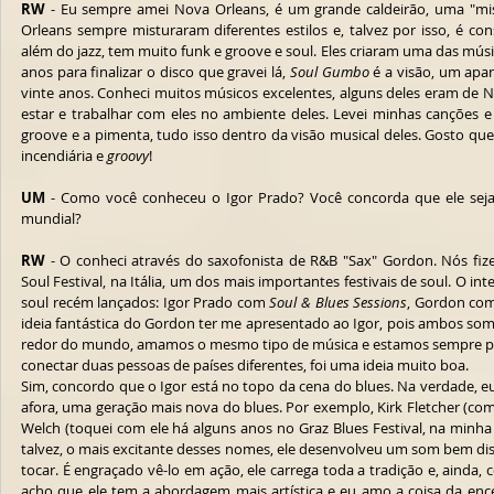
RW
 - Eu sempre amei Nova Orleans, é um grande caldeirão, uma "mi
Orleans sempre misturaram diferentes estilos e, talvez por isso, é con
além do jazz, tem muito funk e groove e soul. Eles criaram uma das músi
anos para finalizar o disco que gravei lá, 
Soul Gumbo
 é a visão, um apa
vinte anos. Conheci muitos músicos excelentes, alguns deles eram de N
estar e trabalhar com eles no ambiente deles. Levei minhas canções e
groove e a pimenta, tudo isso dentro da visão musical deles. Gosto qu
incendiária e 
groovy
!    
UM
 - Como você conheceu o Igor Prado? Você concorda que ele sej
mundial?
RW
 - O conheci através do saxofonista de R&B "Sax" Gordon. Nós fiz
Soul Festival, na Itália, um dos mais importantes festivais de soul. O in
soul recém lançados: Igor Prado com 
Soul & Blues Sessions
, Gordon co
ideia fantástica do Gordon ter me apresentado ao Igor, pois ambos so
redor do mundo, amamos o mesmo tipo de música e estamos sempre prod
conectar duas pessoas de países diferentes, foi uma ideia muito boa. 
Sim, concordo que o Igor está no topo da cena do blues. Na verdade, e
afora, uma geração mais nova do blues. Por exemplo, Kirk Fletcher (com
Welch (toquei com ele há alguns anos no Graz Blues Festival, na minha c
talvez, o mais excitante desses nomes, ele desenvolveu um som bem dis
tocar. É engraçado vê-lo em ação, ele carrega toda a tradição e, aind
acho que ele tem a abordagem mais artística e eu amo a coisa da encena