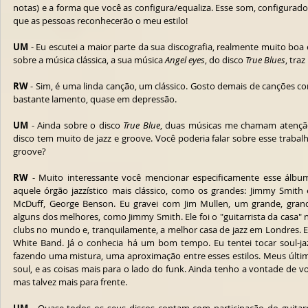
notas) e a forma que você as configura/equaliza. Esse som, configurado 
que as pessoas reconhecerão o meu estilo! 
UM
 - Eu escutei a maior parte da sua discografia, realmente muito boa
sobre a música clássica, a sua música 
Angel eyes
, do disco 
True Blues
, traz
RW
 - Sim, é uma linda canção, um clássico. Gosto demais de canções c
bastante lamento, quase em depressão. 
UM
 - Ainda sobre o disco 
True Blue
, duas músicas me chamam atençã
disco tem muito de jazz e groove. Você poderia falar sobre esse trabalho 
groove?
RW
 - Muito interessante você mencionar especificamente esse álbu
aquele órgão jazzístico mais clássico, como os grandes: Jimmy Smith
McDuff, George Benson. Eu gravei com Jim Mullen, um grande, grande
alguns dos melhores, como Jimmy Smith. Ele foi o "guitarrista da casa" 
clubs no mundo e, tranquilamente, a melhor casa de jazz em Londres. 
White Band. Já o conhecia há um bom tempo. Eu tentei tocar soul-jazz
fazendo uma mistura, uma aproximação entre esses estilos. Meus último
soul, e as coisas mais para o lado do funk. Ainda tenho a vontade de v
mas talvez mais para frente.