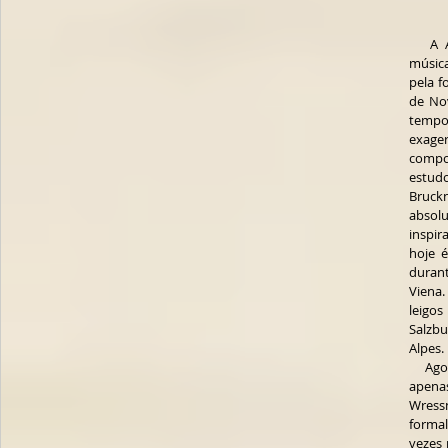
   A Áustria é um dos locais sagrados da 
música
pela f
de Nov
tempo
exager
compo
estud
Bruckn
absolu
inspir
hoje é
durant
Viena.
leigos
Salzbu
Alpes. 
   Agora, seria um erro crasso limitar o país 
apena
Wress
formal
vezes 