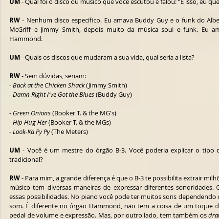
UM 
- Qual foi o disco ou músico que você escutou e falou: "É isso, eu que
RW 
- Nenhum disco específico. Eu amava Buddy Guy e o funk do Alber
McGriff e Jimmy Smith, depois muito da música soul e funk. Eu a
Hammond. 
UM 
- Quais os discos que mudaram a sua vida, qual seria a lista?
RW
 - Sem dúvidas, seriam:
- 
Back at the Chicken Shack
 (Jimmy Smith)
- 
Damn Right I've Got the Blues
 (Buddy Guy)
- 
Green Onions
 (Booker T. & the MG's)
- 
Hip Hug Her
 (Booker T. & the MGs)
- 
Look-Ka Py Py
 (The Meters)
UM
 - Você é um mestre do órgão B-3. Você poderia explicar o tipo d
tradicional?
RW 
- Para mim, a grande diferença é que o B-3 te possibilita extrair milh
músico tem diversas maneiras de expressar diferentes sonoridades. 
essas possibilidades. No piano você pode ter muitos sons dependendo d
som. É diferente no órgão Hammond, não tem a coisa de um toque din
pedal de volume e expressão. Mas, por outro lado, tem também os 
dra