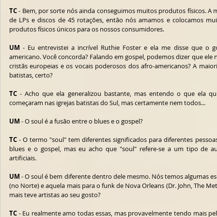
TC
 - Bem, por sorte nós ainda conseguimos muitos produtos físicos. A 
de LPs e discos de 45 rotações, então nós amamos e colocamos muit
produtos físicos únicos para os nossos consumidores.
UM
 - Eu entrevistei a incrível Ruthie Foster e ela me disse que o 
americano. Você concorda? Falando em gospel, podemos dizer que ele n
cristãs europeias e os vocais poderosos dos afro-americanos? A maior
batistas, certo?
TC 
- Acho que ela generalizou bastante, mas entendo o que ela qui
começaram nas igrejas batistas do Sul, mas certamente nem todos...
UM
 - O soul é a fusão entre o blues e o gospel?
TC
 - O termo "soul" tem diferentes significados para diferentes pessoas
blues e o gospel, mas eu acho que "soul" refere-se a um tipo de a
artificiais.
UM
 - O soul é bem diferente dentro dele mesmo. Nós temos algumas esco
(no Norte) e aquela mais para o funk de Nova Orleans (Dr. John, The Meter
mais teve artistas ao seu gosto?
TC
 - Eu realmente amo todas essas, mas provavelmente tendo mais pela