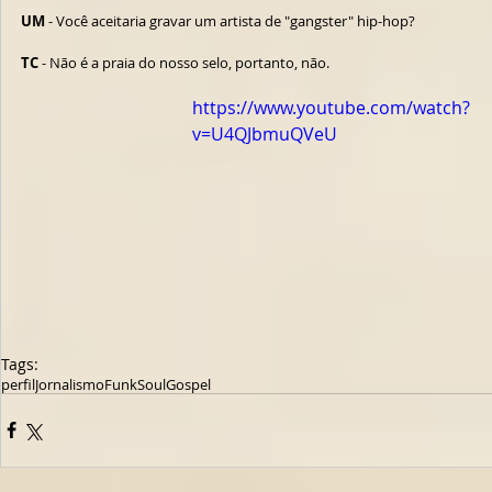
UM
 - Você aceitaria gravar um artista de "gangster" hip-hop?
TC
 - Não é a praia do nosso selo, portanto, não.
https://www.youtube.com/watch?
v=U4QJbmuQVeU
Tags:
perfil
Jornalismo
Funk
Soul
Gospel