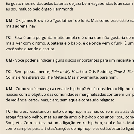
Eu gosto mesmo daquelas baterias de jazz bem vagabundas (que soam c
eu sou maluco pelo órgão Hammond!
UM
 - Ok, James Brown é o "godfather" do funk. Mas como esse estilo n
mais adrenalina?
TC
 - Essa é uma pergunta muito ampla e é uma que não gostaria de 
mais  ver com o ritmo. A bateria e o baixo, é de onde vem o funk. É um
você sabe quando o escuta.
UM
 - Você poderia indicar alguns discos importantes para um iniciante 
TC
 - Bem pessoalmente, 
Pain In My Heart
 do Otis Redding, 
Time & Pla
Collins e 
The Meters
 do The Meters. Mas, novamente, para mim.
UM
 - Como você enxerga a cena de hip-hop? Você considera o Hip-hop
nasceu com o objetivo das comunidades marginalizadas contarem um po
de violência, certo? Mas, claro, sem aquele conteúdo religioso...
TC
 - Eu cresci escutando muito de hip-hop, mas não corro mais atrás de
esteja ficando velho, mas eu ainda amo o hip-hop dos anos 1990, como
Soul, etc. Com certeza há uma ligação entre hip-hop, soul e funk. Mui
como samples para artistas/canções de hip-hop, eles estão/estarão liga