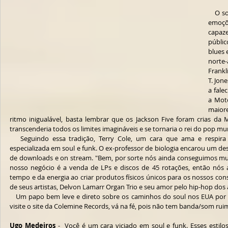
   O soul é o estilo musical que mexe com as 
emoçõ
capaz
públic
blues 
norte
Frankl
T. Jon
a fale
a Moto
maior
ritmo inigualável, basta lembrar que os Jackson Five foram crias da 
transcenderia todos os limites imagináveis e se tornaria o rei do pop mun
   Seguindo essa tradição, Terry Cole, um cara que ama e respira música, fundou a Colemine Records, 
especializada em soul e funk. O ex-professor de biologia encarou um de
de downloads e on stream. "Bem, por sorte nós ainda conseguimos muit
nosso negócio é a venda de LPs e discos de 45 rotações, então nó
tempo e da energia ao criar produtos físicos únicos para os nossos con
de seus artistas, Delvon Lamarr Organ Trio e seu amor pelo hip-hop dos 
   Um papo bem leve e direto sobre os caminhos do soul nos EUA por um grande conhecedor. Leia e, depois, 
visite o site da Colemine Records, vá na fé, pois não tem banda/som ruim
Ugo Medeiros
 -  Você é um cara viciado em soul e funk. Esses esti