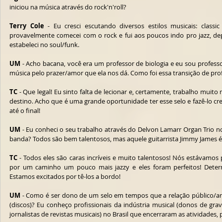
iniciou na música através do rock'n'roll?
Terry Cole
 - Eu cresci escutando diversos estilos musicais: classi
provavelmente comecei com o rock e fui aos poucos indo pro jazz, dep
estabeleci no soul/funk.
UM
 - Acho bacana, você era um professor de biologia e eu sou profess
música pelo prazer/amor que ela nos dá. Como foi essa transição de pr
TC
 - Que legal! Eu sinto falta de lecionar e, certamente, trabalho muit
destino. Acho que é uma grande oportunidade ter esse selo e fazê-lo cre
até o final!
UM
 - Eu conheci o seu trabalho através do Delvon Lamarr Organ Trio no 
banda? Todos são bem talentosos, mas aquele guitarrista Jimmy James é
TC
 - Todos eles são caras incríveis e muito talentosos! Nós estávamo
por um caminho um pouco mais jazzy e eles foram perfeitos! Determ
Estamos excitados por tê-los a bordo! 
UM
 - Como é ser dono de um selo em tempos que a relação público/arti
(discos)? Eu conheço profissionais da indústria musical (donos de grav
jornalistas de revistas musicais) no Brasil que encerraram as atividades