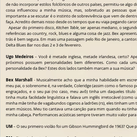
de não incorporar estilos folclóricos de outros países, permitiu-se algo 
coisa influenciou a minha música, mas, sobretudo as pessoas que 
importante a se escutar é o instinto de sobrevivência que vem de dentro,
faça. Acredito demais nisso desde os tempos que eu viaja pegando carona
   Apesar do primeiro disco, 
Kitchen Table
, ser apenas mediano, o segundo
referências ao country, rock, blues e alguma coisa de jazz. Bex aprese
trás é bem segura. Em mais uma passagem pelo Rio de Janeiro, a cantora
Delta Blues Bar nos dias 2 e 3 de fevereiro. 
Ugo Medeiros
 – Você é metade inglesa, metade irlandesa, certo? A
próximos possuem personalidades bem diferentes. Como cada uma 
personalidade da Bex? Estes dois lados também marcam a sua música? 
Bex Marshall
 - Musicalmente acho que a minha habilidade em escreve
meu pai, o sobrenome é, na verdade, Coleridge (assim como o famoso p
engraçados, e o seu pai (no caso, meu avô) tinha um daqueles título 
tinha muita facilidade linguística e falava um inglês irretocável (como
minha mãe tinha de vagabundos ciganos a ladrões (rs), eles tinham um t
eram músicos. Meu tio cantava uma canção para mim quando eu tinha ap
minha cabeça. Performances acústicas sempre tiveram muito valor para
UM
 – O seu primeiro violão foi um Gibson Hummingbird de 1963? Que p