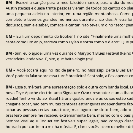
BM
 - Escrevi a canção para o meu falecido marido, para o dia do n
Austin (texas) e quase trinta pessoas vieram de todos os cantos do plan
uma pequena aldeia no interior, em uma região montanhosa. Como p
completo e tivemos grandes momentos durante cinco dias. A letra foi 
discursos, sem ele saber, comecei a cantar. Não teve um olho "seco" (se
UM
 – Eu li um depoimento do Booker T. no site: "Finalmente uma mulh
cante como um anjo, escreva como Dylan e sorria como o diabo". Que pri
BM
 - Sim, eu o ajudei uma vez durante o Maryport Blues Festival (Reino U
verdadeira lenda viva. E, sim, que baita elogio (rs)!
UM
 – Você tocará aqui no Rio de Janeiro, no Mississipi Delta Blues Bar
Você poderia falar sobre essa turnê brasileira? Será solo, a Bex apenas
BM
 - Essa turnê terá uma apresentação solo e outra com banda local. Eu
nova Teye Apache electric, uma Signature Ozark resonator e uma Ibane
roadie! Tenho vindo ao Brasil há uns quatro anos e as coisas estão cad
chegar e tocar, não tem muitas cantoras estrangeiras independente fa
achar as pessoas certas para tocar, mas agora me sinto bem, adoro
brasileiro sempre me recebeu extremamente bem, mesmo com o país p
Sempre virei aqui. Toquei em festivais super legais, não consigo diz
honrada por curtirem a minha música. E, claro, vocês fazem o melhor dr