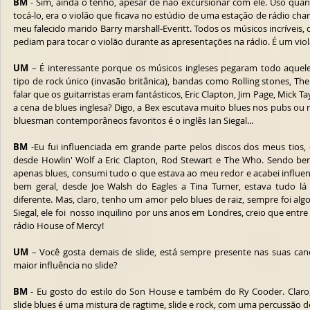
BM
 - Sim, ainda o tenho, apesar de não excursionar com ele. Uso qu
tocá-lo, era o violão que ficava no estúdio de uma estação de rádio c
meu falecido marido Barry marshall-Everitt. Todos os músicos incríveis,
pediam para tocar o violão durante as apresentações na rádio. É um viol
UM
 – É interessante porque os músicos ingleses pegaram todo aquel
tipo de rock único (invasão britânica), bandas como Rolling stones, The 
falar que os guitarristas eram fantásticos, Eric Clapton, Jim Page, Mick T
a cena de blues inglesa? Digo, a Bex escutava muito blues nos pubs ou 
bluesman contemporâneos favoritos é o inglês Ian Siegal...
BM
 -Eu fui influenciada em grande parte pelos discos dos meus tios, 
desde Howlin' Wolf a Eric Clapton, Rod Stewart e The Who. Sendo bem 
apenas blues, consumi tudo o que estava ao meu redor e acabei influe
bem geral, desde Joe Walsh do Eagles a Tina Turner, estava tudo l
diferente. Mas, claro, tenho um amor pelo blues de raiz, sempre foi alg
Siegal, ele foi  nosso inquilino por uns anos em Londres, creio que entr
rádio House of Mercy!
UM
 – Você gosta demais de slide, está sempre presente nas suas can
maior influência no slide?
BM
 - Eu gosto do estilo do Son House e também do Ry Cooder. Claro,
slide blues é uma mistura de ragtime, slide e rock, com uma percussão de 