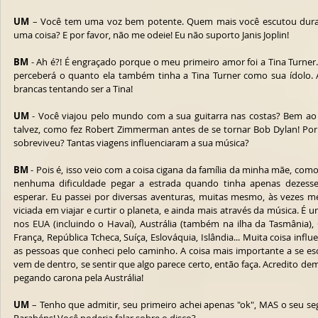
UM
 – Você tem uma voz bem potente. Quem mais você escutou duran
uma coisa? E por favor, não me odeie! Eu não suporto Janis Joplin!
BM
 - Ah é?! É engraçado porque o meu primeiro amor foi a Tina Turner. 
perceberá o quanto ela também tinha a Tina Turner como sua ídolo.
brancas tentando ser a Tina!
UM
 - Você viajou pelo mundo com a sua guitarra nas costas? Bem ao 
talvez, como fez Robert Zimmerman antes de se tornar Bob Dylan! Por
sobreviveu? Tantas viagens influenciaram a sua música?
BM
 - Pois é, isso veio com a coisa cigana da família da minha mãe, com
nenhuma dificuldade pegar a estrada quando tinha apenas dezesse
esperar. Eu passei por diversas aventuras, muitas mesmo, às vezes m
viciada em viajar e curtir o planeta, e ainda mais através da música. É 
nos EUA (incluindo o Havaí), Austrália (também na ilha da Tasmânia), Can
França, República Tcheca, Suíça, Eslováquia, Islândia... Muita coisa inf
as pessoas que conheci pelo caminho. A coisa mais importante a se esc
vem de dentro, se sentir que algo parece certo, então faça. Acredito de
pegando carona pela Austrália!
UM
 – Tenho que admitir, seu primeiro achei apenas "ok", MAS o seu se