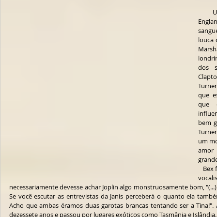
   Uma baixinha rechonchuda made in 
Engla
sangue
louca 
Marsha
londr
dos s
Clapt
Turner
que e
que 
influe
bem ge
Turner
um mom
amor 
grande
   Bex foge do clichê em citar Janis Joplin como 
vocal
necessariamente devesse achar Joplin algo monstruosamente bom, "(...) 
Se você escutar as entrevistas da Janis perceberá o quanto ela també
Acho que ambas éramos duas garotas brancas tentando ser a Tina!".
dezessete anos e passou por lugares exóticos como Tasmânia e Islândia.