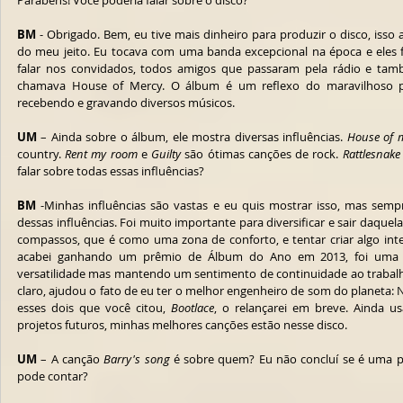
Parabéns! Você poderia falar sobre o disco?
BM
 - Obrigado. Bem, eu tive mais dinheiro para produzir o disco, isso 
do meu jeito. Eu tocava com uma banda excepcional na época e eles 
falar nos convidados, todos amigos que passaram pela rádio e tam
chamava House of Mercy. O álbum é um reflexo do maravilhoso pe
recebendo e gravando diversos músicos. 
UM
 – Ainda sobre o álbum, ele mostra diversas influências. 
House of 
country. 
Rent my room
 e 
Guilty
 são ótimas canções de rock. 
Rattlesnake
falar sobre todas essas influências?
BM
 -Minhas influências são vastas e eu quis mostrar isso, mas sem
dessas influências. Foi muito importante para diversificar e sair daquela
compassos, que é como uma zona de conforto, e tentar criar algo inte
acabei ganhando um prêmio de Álbum do Ano em 2013, foi uma g
versatilidade mas mantendo um sentimento de continuidade ao trabalho.
claro, ajudou o fato de eu ter o melhor engenheiro de som do planeta: N
esses dois que você citou, 
Bootlace
, o relançarei em breve. Ainda u
projetos futuros, minhas melhores canções estão nesse disco.
UM
 – A canção 
Barry's song
 é sobre quem? Eu não concluí se é uma pi
pode contar?