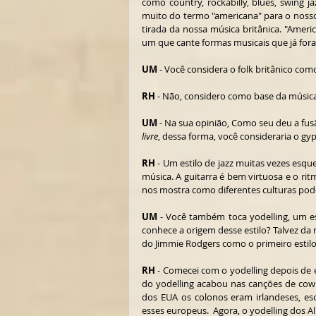
como country, rockabilly, blues, swing j
muito do termo "americana" para o nosso 
tirada da nossa música britânica. "Ame
um que cante formas musicais que já for
UM
 - Você considera o folk britânico co
RH
 - Não, considero como base da música 
UM
livre
, dessa forma, você consideraria o gy
RH
 - Um estilo de jazz muitas vezes esqu
música. A guitarra é bem virtuosa e o ri
nos mostra como diferentes culturas pode
UM
 - Você também toca yodelling, um e
conhece a origem desse estilo? Talvez da 
do Jimmie Rodgers como o primeiro estilo
RH
 - Comecei com o yodelling depois de 
do yodelling acabou nas canções de cowb
dos EUA os colonos eram irlandeses, esc
esses europeus.  Agora, o yodelling dos 