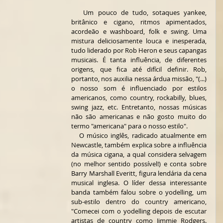
   Um pouco de tudo, sotaques yankee, 
britânico e cigano, ritmos apimentados, 
acordeão e washboard, folk e swing. Uma 
mistura deliciosamente louca e inesperada, 
tudo liderado por Rob Heron e seus capangas 
musicais. É tanta influência, de diferentes 
origens, que fica até difícil definir. Rob, 
portanto, nos auxilia nessa árdua missão, "(...) 
o nosso som é influenciado por estilos 
americanos, como country, rockabilly, blues, 
swing jazz, etc. Entretanto, nossas músicas 
não são americanas e não gosto muito do 
termo "americana" para o nosso estilo".   
   O músico inglês, radicado atualmente em 
Newcastle, também explica sobre a influência 
da música cigana, a qual considera selvagem 
(no melhor sentido possível!) e conta sobre 
Barry Marshall Everitt, figura lendária da cena 
musical inglesa. O líder dessa interessante 
banda também falou sobre o yodelling, um 
sub-estilo dentro do country americano, 
"Comecei com o yodelling depois de escutar 
artistas de country como Jimmie Rodgers. 