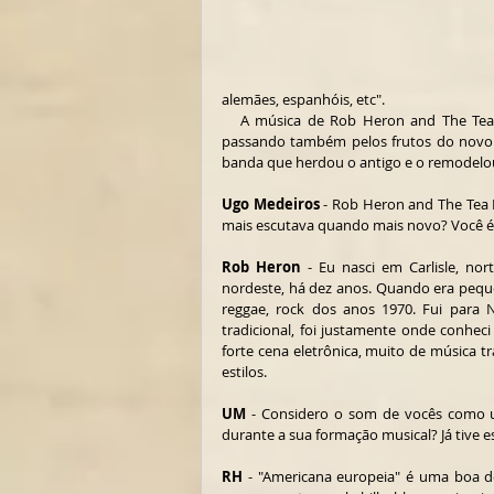
alemães, espanhóis, etc".
   A música de Rob Heron and The Tea Pad Orchestra é uma agradável viagem pelas tradições Europeias, 
passando também pelos frutos do novo
banda que herdou o antigo e o remodelou 
Ugo Medeiros
 - Rob Heron and The Tea
mais escutava quando mais novo? Você é 
Rob Heron
 - Eu nasci em Carlisle, no
nordeste, há dez anos. Quando era peque
reggae, rock dos anos 1970. Fui para 
tradicional, foi justamente onde conhe
forte cena eletrônica, muito de música t
estilos.
UM
 - Considero o som de vocês como u
durante a sua formação musical? Já tive e
RH
 - "Americana europeia" é uma boa de