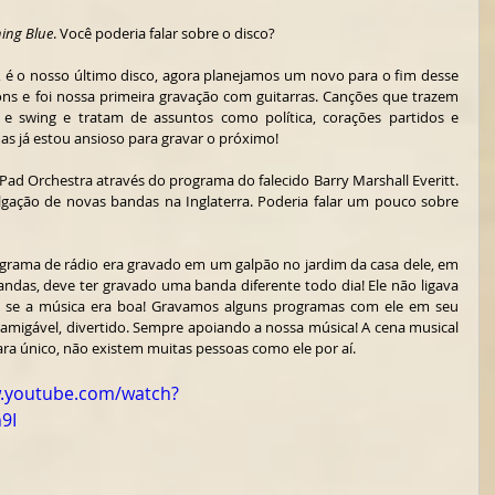
ing Blue
. Você poderia falar sobre o disco?
, é o nosso último disco, agora planejamos um novo para o fim desse 
ns e foi nossa primeira gravação com guitarras. Canções que trazem 
l e swing e tratam de assuntos como política, corações partidos e 
as já estou ansioso para gravar o próximo!
ad Orchestra através do programa do falecido Barry Marshall Everitt. 
lgação de novas bandas na Inglaterra. Poderia falar um pouco sobre 
ograma de rádio era gravado em um galpão no jardim da casa dele, em 
das, deve ter gravado uma banda diferente todo dia! Ele não ligava 
 se a música era boa! Gravamos alguns programas com ele em seu 
 amigável, divertido. Sempre apoiando a nossa música! A cena musical 
cara único, não existem muitas pessoas como ele por aí.
w.youtube.com/watch?
9I