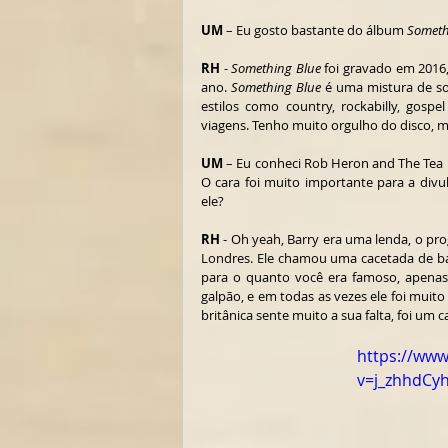
UM
 – Eu gosto bastante do álbum 
Someth
RH
 - 
Something Blue
 foi gravado em 2016
ano. 
Something Blue
 é uma mistura de so
estilos como country, rockabilly, gospe
viagens. Tenho muito orgulho do disco, m
UM
 – Eu conheci Rob Heron and The Tea P
O cara foi muito importante para a divu
ele?
RH
 - Oh yeah, Barry era uma lenda, o pr
Londres. Ele chamou uma cacetada de ban
para o quanto você era famoso, apenas
galpão, e em todas as vezes ele foi muito
britânica sente muito a sua falta, foi um 
https://ww
v=j_zhhdCyh