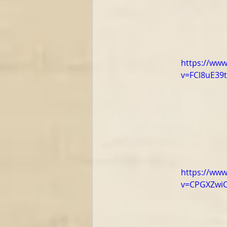
https://ww
v=FCl8uE39
https://ww
v=CPGXZwi