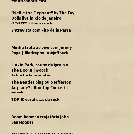
#musicabrasileira
"Nellie the Elephant" by The Toy
Dolls live in Rio de Janeiro
(17/9/23) | #punkrock
Entrevista com Fito de la Parra
Minha treta ao vivo com Jimmy
Page | #ledzeppelin #jeffbeck
Linkin Park, roubo de igreja e
The Doors! | #Rock
#chesterbennington
The Beatles plagiou o Jefferson
Airplane? | Rooftop Concert |
#Rock
TOP 10 vocalistas de rock
Boom boom: a trajetória John
Lee Hooker