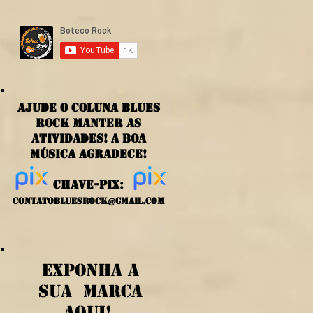
ajude o coluna blues
rock manter as
atividades! a boa
música agradece!
chave-PIX:
contatobluesrock@gmail.com
exponha a
sua marca
aqui!