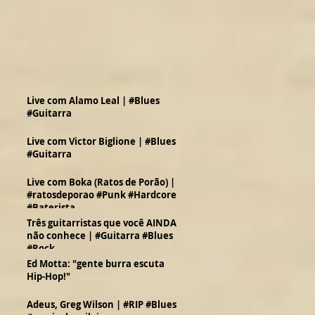
Live com Alamo Leal | #Blues
#Guitarra
Live com Victor Biglione | #Blues
#Guitarra
Live com Boka (Ratos de Porão) |
#ratosdeporao #Punk #Hardcore
#Baterista
Três guitarristas que você AINDA
não conhece | #Guitarra #Blues
#Rock
Ed Motta: "gente burra escuta
Hip-Hop!"
Adeus, Greg Wilson | #RIP #Blues