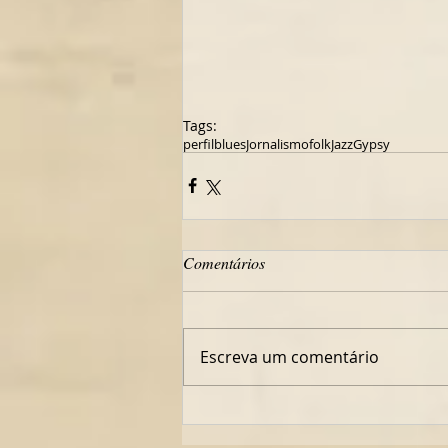
Tags:
perfil
blues
Jornalismo
folk
Jazz
Gypsy
Comentários
Escreva um comentário