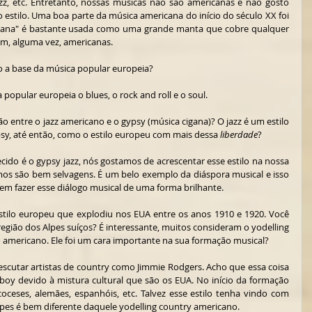
azz, etc. Entretanto, nossas músicas não são americanas e não gosto 
estilo. Uma boa parte da música americana do início do século XX foi 
ricana" é bastante usada como uma grande manta que cobre qualquer 
am, alguma vez, americanas.
mo a base da música popular europeia?
popular europeia o blues, o rock and roll e o soul.
 - Na sua opinião, Como seu deu a fusão entre o jazz americano e o gypsy (música cigana)? O jazz é um estilo 
psy, até então, como o estilo europeu com mais dessa 
liberdade
?
ecido é o gypsy jazz, nós gostamos de acrescentar esse estilo na nossa 
tmos são bem selvagens. É um belo exemplo da diáspora musical e isso 
m fazer esse diálogo musical de uma forma brilhante.
stilo europeu que explodiu nos EUA entre os anos 1910 e 1920. Você 
região dos Alpes suíços? É interessante, muitos consideram o yodelling 
 americano. Ele foi um cara importante na sua formação musical?
escutar artistas de country como Jimmie Rodgers. Acho que essa coisa 
oy devido à mistura cultural que são os EUA. No início da formação 
oceses, alemães, espanhóis, etc. Talvez esse estilo tenha vindo com 
Alpes é bem diferente daquele yodelling country americano.