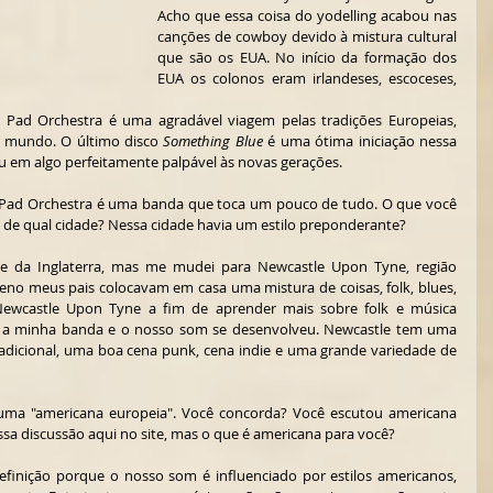
Acho que essa coisa do yodelling acabou nas 
canções de cowboy devido à mistura cultural 
que são os EUA. No início da formação dos 
EUA os colonos eram irlandeses, escoceses, 
 mundo. O último disco 
Something Blue
 é uma ótima iniciação nessa 
em algo perfeitamente palpável às novas gerações.   
 Pad Orchestra é uma banda que toca um pouco de tudo. O que você 
de qual cidade? Nessa cidade havia um estilo preponderante?
rte da Inglaterra, mas me mudei para Newcastle Upon Tyne, região 
no meus pais colocavam em casa uma mistura de coisas, folk, blues, 
Newcastle Upon Tyne a fim de aprender mais sobre folk e música 
ci a minha banda e o nosso som se desenvolveu. Newcastle tem uma 
radicional, uma boa cena punk, cena indie e uma grande variedade de 
ma "americana europeia". Você concorda? Você escutou americana 
ssa discussão aqui no site, mas o que é americana para você?
finição porque o nosso som é influenciado por estilos americanos, 