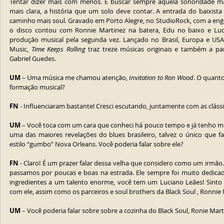
Tentar dizer mais com menos. E buscar sempre aquela sonoridade mág
mais clara, a história que um solo deve contar. A entrada do baixist
caminho mais soul. Gravado em Porto Alegre, no StudioRock, com a enge
o disco contou com Ronnie Martinez na batera, Edu no baixo e Luc
produção musical pela segunda vez. Lançado no Brasil, Europa e USA
Music, 
Time Keeps Rolling
 traz treze músicas originais e também a part
Gabriel Guedes.
UM
 – Uma música me chamou atenção, 
Invitation to Ron Wood
. O quanto
formação musical?
FN
 - Influenciaram bastante! Cresci escutando, juntamente com as cláss
UM
 – Você toca com um cara que conheci há pouco tempo e já tenho mui
uma das maiores revelações do blues brasileiro, talvez o único que 
estilo “gumbo” Nova Orleans. Você poderia falar sobre ele?
FN
 - Claro! É um prazer falar dessa velha que considero como um irmão.
passamos por poucas e boas na estrada. Ele sempre foi muito dedicado
ingredientes a um talento enorme, você tem um Luciano Leães! Sinto 
com ele, assim como os parceiros e soul brothers da Black Soul , Ronnie 
UM
 – Você poderia falar sobre sobre a cozinha do Black Soul, Ronie Marti