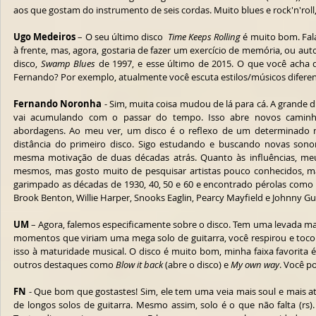
aos que gostam do instrumento de seis cordas. Muito blues e rock'n'roll
Ugo Medeiros
 – O seu último disco  
Time Keeps Rolling
 é muito bom. Fal
à frente, mas, agora, gostaria de fazer um exercício de memória, ou au
disco, 
Swamp Blues
 de 1997, e esse último de 2015. O que você acha
Fernando? Por exemplo, atualmente você escuta estilos/músicos difere
Fernando Noronha
 - Sim, muita coisa mudou de lá para cá. A grande di
vai acumulando com o passar do tempo. Isso abre novos caminhos 
abordagens. Ao meu ver, um disco é o reflexo de um determinado m
distância do primeiro disco. Sigo estudando e buscando novas sonor
mesma motivação de duas décadas atrás. Quanto às influências, meu
mesmos, mas gosto muito de pesquisar artistas pouco conhecidos, ma
garimpado as décadas de 1930, 40, 50 e 60 e encontrado pérolas como Mis
Brook Benton, Willie Harper, Snooks Eaglin, Pearcy Mayfield e Johnny Gui
UM
 – Agora, falemos especificamente sobre o disco. Tem uma levada mais
momentos que viriam uma mega solo de guitarra, você respirou e tocou 
isso à maturidade musical. O disco é muito bom, minha faixa favorita é
outros destaques como 
Blow it back
 (abre o disco) e 
My own way
. Você po
FN
 - Que bom que gostastes! Sim, ele tem uma veia mais soul e mais 
de longos solos de guitarra. Mesmo assim, solo é o que não falta (rs).