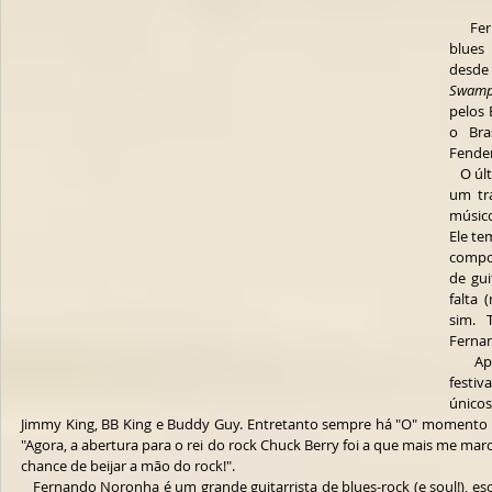
   Fernando Noronha é um dinossauro do 
blues
Swamp
pelos 
o Bra
Fender
   O 
um tr
músico
Ele te
compos
de gui
falta 
sim. 
Ferna
   Após 21 anos de muita música, muito 
festiv
único
Jimmy King, BB King e Buddy Guy. Entretanto sempre há "O" momento in
"Agora, a abertura para o rei do rock Chuck Berry foi a que mais me mar
chance de beijar a mão do rock!". 
   Fernando Noronha é um grande guitarrista de blues-rock (e soul!), escutar a sua discografia é uma obrigação 