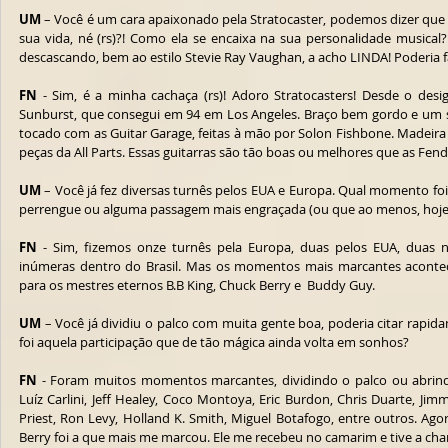
UM
 – Você é um cara apaixonado pela Stratocaster, podemos dizer que
sua vida, né (rs)?! Como ela se encaixa na sua personalidade musical
descascando, bem ao estilo Stevie Ray Vaughan, a acho LINDA! Poderia f
FN
 - Sim, é a minha cachaça (rs)! Adoro Stratocasters! Desde o des
Sunburst, que consegui em 94 em Los Angeles. Braço bem gordo e um 
tocado com as Guitar Garage, feitas à mão por Solon Fishbone. Madeira 
peças da All Parts. Essas guitarras são tão boas ou melhores que as Fend
UM
 – Você já fez diversas turnês pelos EUA e Europa. Qual momento fo
perrengue ou alguma passagem mais engraçada (ou que ao menos, hoje 
FN
 - Sim, fizemos onze turnês pela Europa, duas pelos EUA, duas n
inúmeras dentro do Brasil. Mas os momentos mais marcantes acontece
para os mestres eternos B.B King, Chuck Berry e  Buddy Guy.
UM
 – Você já dividiu o palco com muita gente boa, poderia citar rapi
foi aquela participação que de tão mágica ainda volta em sonhos?
FN
 - Foram muitos momentos marcantes, dividindo o palco ou abrindo
Luíz Carlini, Jeff Healey, Coco Montoya, Eric Burdon, Chris Duarte, Jimm
Priest, Ron Levy, Holland K. Smith, Miguel Botafogo, entre outros. Agor
Berry foi a que mais me marcou. Ele me recebeu no camarim e tive a cha