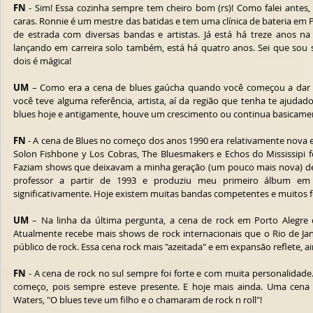
FN
 - Sim! Essa cozinha sempre tem cheiro bom (rs)! Como falei antes,
caras. Ronnie é um mestre das batidas e tem uma clínica de bateria em 
de estrada com diversas bandas e artistas. Já está há treze anos na 
lançando em carreira solo também, está há quatro anos. Sei que sou su
dois é mágica!
UM
 – Como era a cena de blues gaúcha quando você começou a dar os
você teve alguma referência, artista, aí da região que tenha te ajuda
blues hoje e antigamente, houve um crescimento ou continua basicam
FN
 - A cena de Blues no começo dos anos 1990 era relativamente nova e
Solon Fishbone y Los Cobras, The Bluesmakers e Echos do Mississipi fo
Faziam shows que deixavam a minha geração (um pouco mais nova) de 
professor a partir de 1993 e produziu meu primeiro álbum em 
significativamente. Hoje existem muitas bandas competentes e muitos fes
UM
 – Na linha da última pergunta, a cena de rock em Porto Alegre 
Atualmente recebe mais shows de rock internacionais que o Rio de Jan
público de rock. Essa cena rock mais "azeitada" e em expansão reflete, 
FN
 - A cena de rock no sul sempre foi forte e com muita personalidade.
começo, pois sempre esteve presente. E hoje mais ainda. Uma cena
Waters, "O blues teve um filho e o chamaram de rock n roll"!