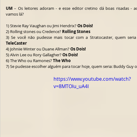
UM
 – Os leitores adoram - e esse editor cretino dá boas risadas - aq
vamos lá?
1) Stevie Ray Vaughan ou Jimi Hendrix? 
Os Dois!
2) Rolling stones ou Credence? 
Rolling Stones
TeleCaster
4) Johniie Winter ou Duane Allman? 
Os Dois!
5) Alvin Lee ou Rory Gallagher? 
Os Dois!
6) The Who ou Ramones? 
The Who
7) Se pudesse escolher alguém para tocar hoje, quem seria: Buddy Guy o
https://www.youtube.com/watch?
v=8MTOlu_uA4I