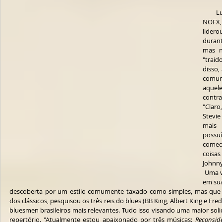
    Luiz Alexandre venera Dead Kennedys, 
NOFX,
lider
durant
mas n
"traid
disso,
comum
aquele
contra
"Claro
Stevie
mais 
possu
comec
coisas
Johnny
 Uma vez que o blues entrou definitivamente 
em sua
descoberta por um estilo comumente taxado como simples, mas que na 
dos clássicos, pesquisou os três reis do blues (BB King, Albert King e Fr
bluesmen brasileiros mais relevantes. Tudo isso visando uma maior sol
repertório. "Atualmente estou apaixonado por três músicas: 
Reconsid