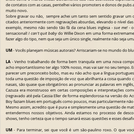
de contatos com as casas, pentelhei vários promoters e donos de pubs at
muito novo.
Sobre gravar ou não,  sempre achei um tanto sem sentido gravar um cov
citados anteriormente com regravações absurdas, elevando o nível das 
exemplo, mesmo não sendo tão fã da cena blues inglesa - 
sue me!
 - o
sensacional! 
I can't quit baby
 do Willie Dixon em uma forma extremamente
fazer algo do tipo, nem que seja um único single, realmente não seja um
UM
 - Vocês planejam músicas autorais? Arriscariam-se no mundo do bl
LA
 - Venho trabalhando de forma bem tranquila em uma nova compo
acho importantíssimo ter algo 100% nosso, mas vai sair no seu tempo. 
parecer um preconceito bobo, mas eu não acho que a língua portugues
toda uma questão de imposição de voz que abrilhanta a coisa quando ca
nasais, são quase que obrigatórios ao pronunciar as palavras em inglês, e
Cazuza era monstruoso em certas composições e interpretações com
(regravado até pela Cassia Eller de forma esplendorosa na versão do Acús
Boy faziam blues em português como poucos, mas particularmente não 
Mesmo assim, acredito que é pura e simplesmente uma questão de mat
entendermos nossos objetivos. Ainda estamos no processo de desco
shows, tenho certeza que o tempo sanará essas questões e esses desafi
UM
 - Para terminar, sei que você é um são-paulino roxo. O que você