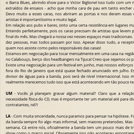
o Barra Blues, abrindo show para o Victor Biglione! Isso tudo com um m
extraídos de ensaios - acho que minha cara de pau em tanto encher 
Devo muito a esses caras, nos abriram as portas e nos deram essas 
artistas é importantíssimo e muito legal.
Em relação aos pubs e bares, sinto uma certa resistência em lugares mai
Entendo perfeitamente, pois os caras precisam de artistas que levem púb
final do mês. Mas chegará a nossa vez nesses espaços mais tradicionai
dez pessoas, mas todos passam por isso. Apesar disso tudo, a recepti
quem nos assiste como pelos responsáveis das casas! 
Estamos em negociação para tocar mensalmente em uma casa na região
no Calabouço, berço dos headbangers na Tijuca! Creio que sejamos os pi
Existe uma negociação para um festival em junho, mas nossos esforços 
fora do Rio de Janeiro que está quase fechado anunciado em julho. Ess
divisor de águas para a banda, pois será de nível Internacional. Isso
realmente merecemos tudo isso que está acontecendo em tão pouco t
UM
 - Vocês já planejam gravar algum material? Claro que a relaçã
necessidade física do CD, mas é importante ter um material até para div
contratantes, né?!
LA
 - Com muita sinceridade, nunca paramos para pensar na hipótese. Foi
da banda sempre foi algo mais informal, sem maiores pretensões. Mas
semana. Cá entre nós, oficialmente a banda tem um pouco mais de tr
show como o marco inicial. Obviamente isso não aconteceu espontaneam