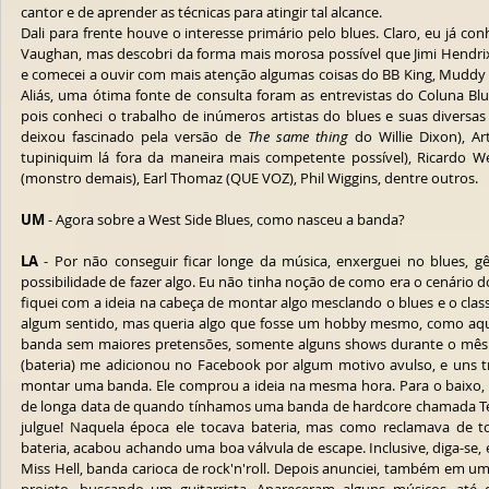
cantor e de aprender as técnicas para atingir tal alcance.
Dali para frente houve o interesse primário pelo blues. Claro, eu já co
Vaughan, mas descobri da forma mais morosa possível que Jimi Hendrix 
e comecei a ouvir com mais atenção algumas coisas do BB King, Muddy W
Aliás, uma ótima fonte de consulta foram as entrevistas do Coluna Blu
pois conheci o trabalho de inúmeros artistas do blues e suas diversas
deixou fascinado pela versão de 
The same thing
 do Willie Dixon), A
tupiniquim lá fora da maneira mais competente possível), Ricardo We
(monstro demais), Earl Thomaz (QUE VOZ), Phil Wiggins, dentre outros.
UM
 - Agora sobre a West Side Blues, como nasceu a banda?
LA
 - Por não conseguir ficar longe da música, enxerguei no blues, g
possibilidade de fazer algo. Eu não tinha noção de como era o cenário d
fiquei com a ideia na cabeça de montar algo mesclando o blues e o class
algum sentido, mas queria algo que fosse um hobby mesmo, como aque
banda sem maiores pretensões, somente alguns shows durante o mês. N
(bateria) me adicionou no Facebook por algum motivo avulso, e uns trê
montar uma banda. Ele comprou a ideia na mesma hora. Para o baixo, c
de longa data de quando tínhamos uma banda de hardcore chamada Te
julgue! Naquela época ele tocava bateria, mas como reclamava de 
bateria, acabou achando uma boa válvula de escape. Inclusive, diga-se, 
Miss Hell, banda carioca de rock'n'roll. Depois anunciei, também em u