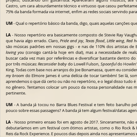
projeto, buscando um guitarrista. Apareceram alguns músicos, até 
Castro, um cara absurdamente técnico e virtuoso que casou perfeitame
75% da banda formada via internet, enfim as redes sociais servindo para 
UM
 - Qual o repertório básico da banda, digo, quais aquelas canções q
LA
 - Nosso repertório era basicamente composto de Stevie Ray Vaughan
que havia algo errado. Claro, 
Pride and joy
, 
Texas flood
, 
Little wing
, 
Red h
são músicas padrões em nossas gigs - e nas de 110% dos artistas de
loving you
 (consigo cantá-la hoje em dia!), mas a necessidade de rea
buscar cada vez mais por referências e diversificar bastante dentro d
por três músicas: 
Reconsider baby
 do Lowell Fulson, 
Spoonful
 do Howlin'
King. Todas com base nos arranjos do Joe Bonamassa, quem eu considero
my broom
 do Elmore James é uma delícia de tocar também! Sei lá, som
aprendemos o que dá certo ou não no repertório, e o legal disso tudo 
no gênero. Tentamos colocar um pouco da nossa personalidade nas m
pertinente.
UM
 - A banda já tocou no Barra Blues Festival e tem feito barulho pe
pouco sobre essas passagens? A banda já tem algum festival/datas age
LA 
- Nosso primeiro ensaio foi em agosto de 2017. Sinceramente, não
debutaríamos em um festival com ótimos artistas, como o Rio Rock & B
Reis da Rock Experience. E poucos dias depois ainda nos apresentamos 