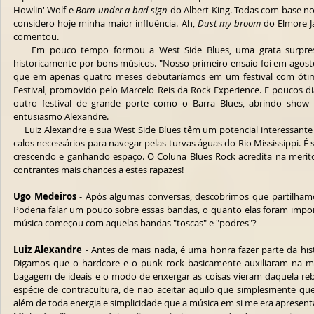
Howlin' Wolf e 
Born under a bad sign
 do Albert King. Todas com base n
considero hoje minha maior influência. Ah, 
Dust my broom
 do Elmore J
comentou.
    Em pouco tempo formou a West Side Blues, uma grata surpresa da profícua cena carioca, marcada 
historicamente por bons músicos. "Nosso primeiro ensaio foi em agost
que em apenas quatro meses debutaríamos em um festival com ótimo
Festival, promovido pelo Marcelo Reis da Rock Experience. E poucos d
outro festival de grande porte como o Barra Blues, abrindo show pa
entusiasmo Alexandre.
    Luiz Alexandre e sua West Side Blues têm um potencial interessante e o tempo os dará mais rodagem e os 
calos necessários para navegar pelas turvas águas do Rio Mississippi. 
crescendo e ganhando espaço. O Coluna Blues Rock acredita na meritoc
contrantes mais chances a estes rapazes! 
Ugo Medeiros
 - Após algumas conversas, descobrimos que partilhamo
Poderia falar um pouco sobre essas bandas, o quanto elas foram impor
música começou com aquelas bandas "toscas" e "podres"?
Luiz Alexandre
 - Antes de mais nada, é uma honra fazer parte da histó
Digamos que o hardcore e o punk rock basicamente auxiliaram na min
bagagem de ideais e o modo de enxergar as coisas vieram daquela re
espécie de contracultura, de não aceitar aquilo que simplesmente q
além de toda energia e simplicidade que a música em si me era apresent