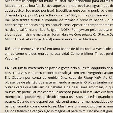
Minha família sempre foi muito musical, mas pendendo para outras ver
Mas como toda boa família, tive aqueles primos "ovelhas negras", que d
goela abaixo. Sou grato por isso!. Especificamente com o punk rock, meu
chamado "pop punk", por volta dos anos 1990, com a popularização d
Dali para frente surgiu a vontade de formar a primeira banda - que
conhecer/garimpar as origens daquela cena. Apesar do tempo ter me em
hardcore californiano (Bad Religion, NOFX, Pennywise) pela rapidez e 
álbuns que mais me marcaram foram 
Give me Convenience Or Give me D
Minor Threat. Aliás, hoje (16/04) é aniversário do Ian MacKaye!
UM
 - Atualmente você está em uma banda de blues-rock, a West Side B
em si, como o blues entrou na sua vida? Como o Minor Threat perd
Vaughan?
LA
 - Sou um fã inveterado de Jazz e o gosto pelo blues foi adquirido de
coisa toda viesse ao meu encontro. Desde já, com certa vergonha, assumo
Eric Clapton por conta da emblemática capa do 
Riding With the Kin
blueseiros de plantão que estejam lendo a matéria! O blues também en
outros caras que falavam de bebidas e de desilusões amorosas, o qu
música em particular me chamou a atenção para o blues: 
Since I've bee
momento, depois de velho, decidi devorar os discos do Led, e quando ouv
pasmo. Quando me deparei com ela senti uma enorme necessidade de c
banda, karaokê, com o que fosse. Mas havia um único problema, nunca
agudos faziam da canção algo inimaginável para mim. Isso me instigou