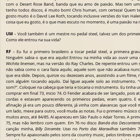
com o Desert Rose Band, banda que eu amo de paixão. Mas tem uma f
tenho todos discos, é muito bom! Chris human, com certeza! Quem t
gosto muito é o David Lee Roth, tocando inclusive versões do Van Hale
coisa que eu gosto, é o que mais escuto no momento, é uma paixão na 
UM
 – Você também é um mestre no pedal steel, talvez um dos primeir
Como ele entrou na sua vida?
RF
 – Eu fui o primeiro brasileiro a tocar pedal steel, a primeira gra
Wichita lineman
, mas na versão do Ray Charles. De repente entrou um s
não sabia como o cara fazia aquilo, aquele som que não acabava nunca, 
que era slide. Depois, quinze ou dezesseis anos, assistindo a um filme,
com alguém tocando aquilo. Daí liguei aquele solo ao instrumento. “C
som?”. Coloquei na cabeça que teria e tocaria o instrumento. Eu tinha 
comprar em final 73, inicio 74. O Fender acabara de ser lançado, pois até
cordas e estavam aparecendo os primeiros pedais, eram quatro. E el
afinação já era um pouco diferente, já vinha com alavancas que você 
um lado, mexe para outro, você muda as notas. Fui o primeiro músico do
muitos anos, até 84/85. Aí apareceu em São Paulo o Adair Torres. A prim
75, mas não lembro com quem. Em 76 no disco 
Banda dos Descontent
canção minha, 
Billy Dinamite
. Usei no 
Porto das Maravilhas
 também 7
Sempre fui apaixonado pelos sons da country music, pelos timbres e pe