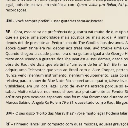
legal, pois ele estava em evidência com 
Quero voltar pra Bahia
, 
Piri pi
recordações.
UM
 – Você sempre preferiu usar guitarras semi-acústicas?
RF
 – Cara, essa coisa de preferência de guitarra vai muito de que tipo
que ela pede, uma sonoridade mais acústica ou mais sólida. A minha 
depois dei de presente ao Pedro Lima do The Goofies aos dez anos. A
época quem tinha era rei, depois aos treze meu avô trouxe uma Grets
Quando chegou a cidade parou, era uma guitarra igual a do George Ha
treze anos usando a guitarra dos The Beatles! A usei demais, desde os
obra do Raul, ele dizia que ela tinha “um som de ferro” (rs). Ele tin
adquiri uma Telecaster que veio ao Brasil com o Alice Cooper, perten
Nunca vendi nenhum instrumento, nenhum equipamento. Essa coisa d
relativa, para o show do Blue Note Rio separei umas quatro, talvez leve 
visibilidade, em um local legal. Evito de levar na estrada porque só 
sabe... Muito relativo, nos meus shows uso praticamente as Fender Str
acústicas para ocasiões especiais. Mas foi minha ferramenta durante a
Marcos Sabino, Angela Ro Ro em 79 e 81, quase tudo com o Raul. Ele gos
UM
 – O seu disco “Porto das Maravilhas” (76) é muito legal! Poderia falar
RF
 – Primeiro lancei um compacto com duas músicas, aquelas gravações