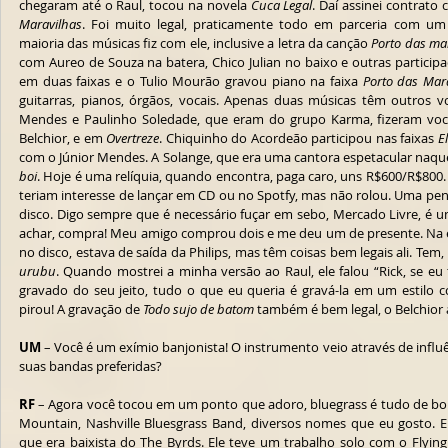
chegaram até o Raul, tocou na novela 
Cuca Legal
. Daí assinei contrato 
Maravilhas
. Foi muito legal, praticamente todo em parceria com um 
maioria das músicas fiz com ele, inclusive a letra da canção 
Porto das ma
com Aureo de Souza na batera, Chico Julian no baixo e outras particip
em duas faixas e o Tulio Mourão gravou piano na faixa 
Porto das Mar
guitarras, pianos, órgãos, vocais. Apenas duas músicas têm outros voc
Mendes e Paulinho Soledade, que eram do grupo Karma, fizeram voc
Belchior, e em 
Overtreze
. Chiquinho do Acordeão participou nas faixas 
E
com o Júnior Mendes. A Solange, que era uma cantora espetacular naque
boi
. Hoje é uma relíquia, quando encontra, paga caro, uns R$600/R$800. E
teriam interesse de lançar em CD ou no Spotfy, mas não rolou. Uma pe
disco. Digo sempre que é necessário fuçar em sebo, Mercado Livre, é u
achar, compra! Meu amigo comprou dois e me deu um de presente. Na é
no disco, estava de saída da Philips, mas têm coisas bem legais ali. Tem, 
urubu
. Quando mostrei a minha versão ao Raul, ele falou “Rick, se eu 
gravado do seu jeito, tudo o que eu queria é gravá-la em um estilo cou
pirou! A gravação de 
Todo sujo de batom
 também é bem legal, o Belchior
UM
 – Você é um exímio banjonista! O instrumento veio através de influê
suas bandas preferidas?
RF
 – Agora você tocou em um ponto que adoro, bluegrass é tudo de bom!
Mountain, Nashville Bluesgrass Band, diversos nomes que eu gosto. En
que era baixista do The Byrds. Ele teve um trabalho solo com o Flying 