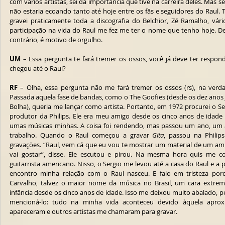
com vários artistas, sei da importância que tive na carreira deles. Mas 
não estaria ecoando tanto até hoje entre os fãs e seguidores do Raul. 
gravei praticamente toda a discografia do Belchior, Zé Ramalho, vá
participação na vida do Raul me fez me ter o nome que tenho hoje. De
contrário, é motivo de orgulho.
UM
 – Essa pergunta te fará tremer os ossos, você já deve ter respond
chegou até o Raul?
RF
 – Olha, essa pergunta não me fará tremer os ossos (rs), na verda
Passada aquela fase de bandas, como o The Goofies (desde os dez anos 
Bolha), queria me lançar como artista. Portanto, em 1972 procurei o S
produtor da Philips. Ele era meu amigo desde os cinco anos de idade 
umas músicas minhas. A coisa foi rendendo, mas passou um ano, um a
trabalho. Quando o Raul começou a gravar 
Gita
, passou na Philip
gravações. “Raul, vem cá que eu vou te mostrar um material de um amig
vai gostar”, disse. Ele escutou e pirou. Na mesma hora quis me c
guitarrista americano. Nisso, o Sergio me levou até a casa do Raul e a 
encontro minha relação com o Raul nasceu. E falo em tristeza por
Carvalho, talvez o maior nome da música no Brasil, um cara extre
infância desde os cinco anos de idade. Isso me deixou muito abalado, p
mencioná-lo: tudo na minha vida aconteceu devido àquela aproxim
apareceram e outros artistas me chamaram para gravar.  