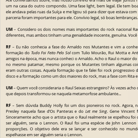
Até conversamos sobre, mas nosso convívio era mais de viajar juntos 
um na casa do outro compondo. Uma fase light, bem legal. Ele tem boa
ele andava pelas ruas da Suíça e me ligou só para dizer que estava co
parceria foram importantes para ele. Convívio legal, só boas lembranças.
UM
 – Considero os dois nomes mais importantes do rock nacional Raul 
diferentes, mas ambos tinham uma genialidade inocente, genuína. Você
RF
 – Eu não conhecia a fase do Arnaldo nos Mutantes e vim a conhec
formação do 
Tudo Foi Feito Pelo Sol
 com Tulio Mourão, Rui Motta e Ant
amigos na época, mas nunca conheci o Arnaldo. Acho o Raul o maior do r
no mesmo patamar, mesmo porque os Mutantes tinham algumas coisa
eram outras coisas. Aquela formação que te falei foi rock progressivo d
disco e a formação como um dos maiores do rock, mas a fase com Rita e 
UM
 – Quem você consideraria o Raul Seixas estrangeiro? Às vezes acho q
que depois transformou-se naquela metamorfose ambulante...
RF
 – Sem dúvida Buddy Holly foi um dos pioneiros no rock. Agora, não 
Presley naquela fase d’Os Panteras e do 
Let me Sing
. Gene Vincent f
Sinceramente acho que o artista que o Raul realmente se espelhou foi 
ser alguém, seria o Lennon. O Raul foi uma espécie de John Lennon no
proporções. O objetivo dele era se lançar e ser conhecido no mundo,
espelhasse em ser alguém seria o Lennon. 