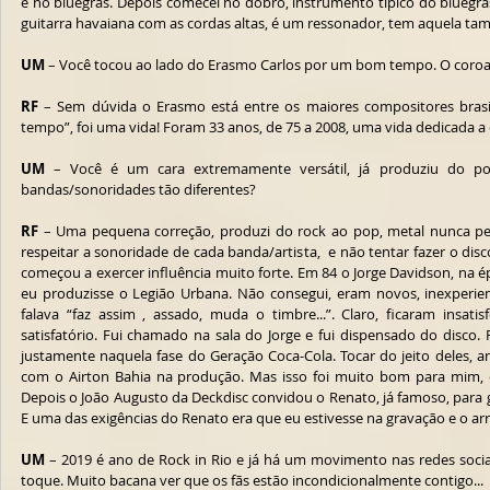
e no bluegras. Depois comecei no dobro, instrumento típico do bluegra
guitarra havaiana com as cordas altas, é um ressonador, tem aquela tam
UM
 – Você tocou ao lado do Erasmo Carlos por um bom tempo. O coroa 
RF
 – Sem dúvida o Erasmo está entre os maiores compositores brasi
tempo”, foi uma vida! Foram 33 anos, de 75 a 2008, uma vida dedicada a 
UM
 – Você é um cara extremamente versátil, já produziu do p
bandas/sonoridades tão diferentes?
RF
 – Uma pequena correção, produzi do rock ao pop, metal nunca pe
respeitar a sonoridade de cada banda/artista,  e não tentar fazer o dis
começou a exercer influência muito forte. Em 84 o Jorge Davidson, na ép
eu produzisse o Legião Urbana. Não consegui, eram novos, inexperien
falava “faz assim , assado, muda o timbre...”. Claro, ficaram insati
satisfatório. Fui chamado na sala do Jorge e fui dispensado do disco. F
justamente naquela fase do Geração Coca-Cola. Tocar do jeito deles, arr
com o Airton Bahia na produção. Mas isso foi muito bom para mim, e
Depois o João Augusto da Deckdisc convidou o Renato, já famoso, para 
E uma das exigências do Renato era que eu estivesse na gravação e o arra
UM
 – 2019 é ano de Rock in Rio e já há um movimento nas redes sociais
toque. Muito bacana ver que os fãs estão incondicionalmente contigo...