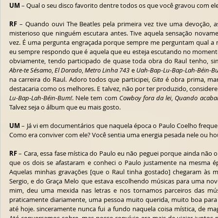
UM
 – Qual o seu disco favorito dentre todos os que você gravou com el
RF
 – Quando ouvi The Beatles pela primeira vez tive uma devoção, 
misterioso que ninguém escutara antes. Tive aquela sensação novamen
vez. É uma pergunta engraçada porque sempre me perguntam qual a mi
eu sempre respondo que é aquela que eu esteja escutando no momento
Abre-te Sésamo
, 
El Dorado
, 
Metro Linha 743
 e 
Uah-Bap-Lu-Bap-Lah-Béin-B
na carreira do Raul. Adoro todos que participei, 
Gita
 é obra prima, mar
destacaria como os melhores. E talvez, não por ter produzido, considere o
Lu-Bap-Lah-Béin-Bum!
. Nele tem com 
Cowboy fora da lei
, 
Quando acabar
Talvez seja o álbum que eu mais gosto.
UM
 – Já vi em documentários que naquela época o Paulo Coelho frequen
Como era conviver com ele? Você sentia uma energia pesada nele ou ho
RF
 – Cara, essa fase mística do Paulo eu não peguei porque ainda não 
que os dois se afastaram e conheci o Paulo justamente na mesma ép
Aquelas minhas gravações [que o Raul tinha gostado] chegaram às 
Sergio, e do Graça Melo que estava escolhendo músicas para uma nov
mim, deu uma mexida nas letras e nos tornamos parceiros das músi
praticamente diariamente, uma pessoa muito querida, muito boa para
até hoje. sinceramente nunca fui a fundo naquela coisa mística, de mag