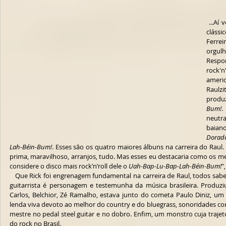
 ...Aí vem um cara já alcoolizado e manda o 
clássi
Ferre
orgulh
Respo
rock'
ameri
Raulz
produ
Bum!
.
neutra
baiano
Dorad
Lah-Béin-Bum!
. Esses são os quatro maiores álbuns na carreira do Raul.
prima, maravilhoso, arranjos, tudo. Mas esses eu destacaria como os mel
considere o disco mais rock’n’roll dele o 
Uah-Bap-Lu-Bap-Lah-Béin-Bum!
"
   Que Rick foi engrenagem fundamental na carreira de Raul, todos sabem, mas nem todos se dão conta que o 
guitarrista é personagem e testemunha da música brasileira. Produz
Carlos, Belchior, Zé Ramalho, estava junto do cometa Paulo Diniz, u
lenda viva devoto ao melhor do country e do bluegrass, sonoridades co
mestre no pedal steel guitar e no dobro. Enfim, um monstro cuja trajetó
do rock no Brasil.        