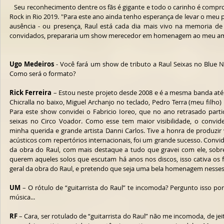
   Seu reconhecimento dentre os fãs é gigante e todo o carinho é comprovado pela campanha para colocá-lo no 
Rock in Rio 2019. "Para este ano ainda tenho esperança de levar o meu p
ausência - ou presença, Raul está cada dia mais vivo na memoria de t
convidados, prepararia um show merecedor em homenagem ao meu ami
Ugo Medeiros
 - Você fará um show de tributo a Raul Seixas no Blue No
Como será o formato?
Rick Ferreira
 – Estou neste projeto desde 2008 e é a mesma banda até h
Chicralla no baixo, Miguel Archanjo no teclado, Pedro Terra (meu filho)
Para este show convidei o Fabricio Ioreo, que no ano retrasado parti
seixas no Circo Voador. Como esse tem maior visibilidade, o convid
minha querida e grande artista Danni Carlos. Tive a honra de produzir 
acústicos com repertórios internacionais, foi um grande sucesso. Conv
da obra do Raul, com mais destaque a tudo que gravei com ele, sobret
querem aqueles solos que escutam há anos nos discos, isso cativa os 
geral da obra do Raul, e pretendo que seja uma bela homenagem nesses
UM
 – O rótulo de “guitarrista do Raul” te incomoda? Pergunto isso po
música...
RF
 – Cara, ser rotulado de “guitarrista do Raul” não me incomoda, de je