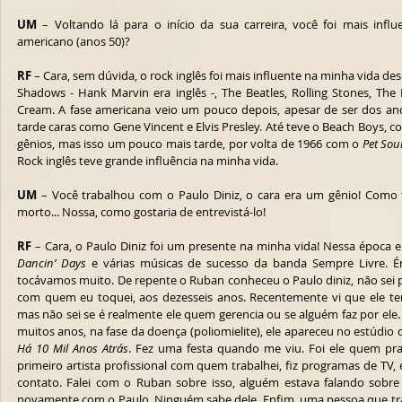
UM
 – Voltando lá para o início da sua carreira, você foi mais influ
americano (anos 50)?
RF
 – Cara, sem dúvida, o rock inglês foi mais influente na minha vida de
Shadows - Hank Marvin era inglês -, The Beatles, Rolling Stones, The 
Cream. A fase americana veio um pouco depois, apesar de ser dos ano
tarde caras como Gene Vincent e Elvis Presley. Até teve o Beach Boys, c
gênios, mas isso um pouco mais tarde, por volta de 1966 com o 
Pet So
Rock inglês teve grande influência na minha vida.
UM
 – Você trabalhou com o Paulo Diniz, o cara era um gênio! Como f
morto... Nossa, como gostaria de entrevistá-lo!
RF
Dancin’ Days
 e várias músicas de sucesso da banda Sempre Livre. É
tocávamos muito. De repente o Ruban conheceu o Paulo diniz, não sei po
com quem eu toquei, aos dezesseis anos. Recentemente vi que ele 
mas não sei se é realmente ele quem gerencia ou se alguém faz por ele. 
Há 10 Mil Anos Atrás
. Fez uma festa quando me viu. Foi ele quem pra
primeiro artista profissional com quem trabalhei, fiz programas de TV, e
contato. Falei com o Ruban sobre isso, alguém estava falando sobre
novamente com o Paulo. Ninguém sabe dele. Enfim, uma pessoa que traz