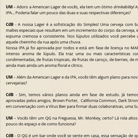
UM
 – Adoro a American Lager de vocês, ela tem um ótimo 
drinkability
! 
IPA... Poderia falar um pouco das duas e suas respectivas diferenças?
CdB 
- A nossa Lager é a sofisticação do Simples! Uma cerveja com b
maltes especiais que resultam em um incremento do corpo da cerveja, i
espuma cremosa e consistente. Nos lúpulos utilizados você percebe
aquele cheirinho da rua após uma chuva.
Nossa IPA já foi aprovada por todos e está em fase de licença no M
intenso aroma de lúpulo. Ela traz uma ou mais características como 
condimentadas, de frutas tropicais, de frutas de caroço, de berries, de 
ainda mais ainda um aroma floral e cítrico.
UM
 – Além da American Lager e da IPA, vocês têm algum plano para nov
cervejarias?
CdB 
- Sim, temos vários planos ainda em fase de estudo. Já temos 
aprovadas pelos amigos, Brown Porter,  California Common, Dark Strong
em conversação com a Vírus Bier para firmar duas colaborativas, uma Su
UM
 – Vocês têm um QG na Freguesia, Mr. Monkey, certo? Lá rola altos 
pouco do espaço e de como funciona?
CdB 
- O QG é um bar onde você se sente em casa, essa sensação de qu