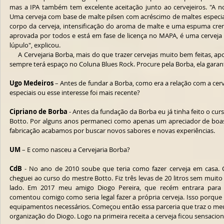
mas a IPA também tem excelente aceitação junto ao cervejeiros. "A nos
Uma cerveja com base de malte pilsen com acréscimo de maltes especi
corpo da cerveja, intensificação do aroma de malte e uma espuma cremosa
aprovada por todos e está em fase de licença no MAPA, é uma cervej
lúpulo", explicou.
     A Cervejaria Borba, mais do que trazer cervejas muito bem feitas, aposta na música de qualidade e, por isso, 
sempre terá espaço no Coluna Blues Rock. Procure pela Borba, ela garant
Ugo Medeiros
 – Antes de fundar a Borba, como era a relação com a cerv
especiais ou esse interesse foi mais recente?
Cipriano de Borba
 - Antes da fundação da Borba eu já tinha feito o cur
Botto. Por alguns anos permaneci como apenas um apreciador de boas
fabricação acabamos por buscar novos sabores e novas experiências.
UM
 – E como nasceu a Cervejaria Borba?
CdB
 - No ano de 2010 soube que teria como fazer cerveja em casa. C
cheguei ao curso do mestre Botto. Fiz três levas de 20 litros sem muit
lado. Em 2017 meu amigo Diogo Pereira, que recém entrara para e
comentou comigo como seria legal fazer a própria cerveja. Isso porque 
equipamentos necessários. Começou então essa parceria que traz o me
organização do Diogo. Logo na primeira receita a cerveja ficou sensacion