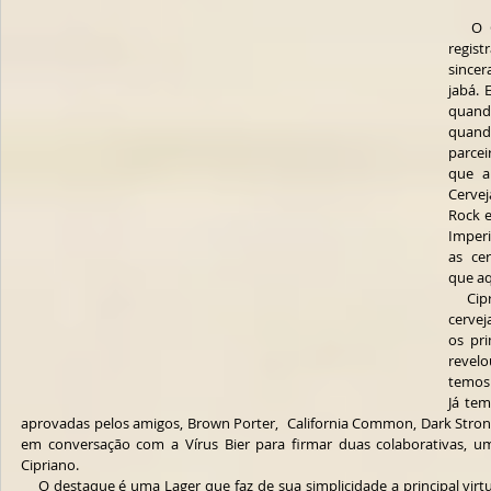
   O Coluna Blues Rock tem como marca 
regist
since
jabá. 
quand
quand
parcei
que a
Cervej
Rock e
Imperi
as cer
que aq
    Cipriano de Borba, um dos fundadores da 
cervej
os pri
revelo
temos 
Já tem
aprovadas pelos amigos, Brown Porter,  California Common, Dark Strong
em conversação com a Vírus Bier para firmar duas colaborativas, um
Cipriano.
    O destaque é uma Lager que faz de sua simplicidade a principal virtude e impõe uma identidade marcante, 