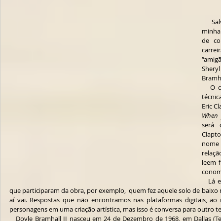
   Salve leitores do Coluna Blues-Rock! Em 
minha 
de co
carrei
“amigã
Shery
Bramha
   O conheci há três anos, através da ficha 
técnic
When 
será 
Clapto
nome 
relaçã
leem f
conome
   Lá encontra-se informações referentes aos 
que participaram da obra, por exemplo,  quem fez aquele solo de baixo na 
aí vai. Respostas que não encontramos nas plataformas digitais, ao
personagens em uma criação artística, mas isso é conversa para outro te
   Doyle Bramhall II nasceu em 24 de Dezembro de 1968, em Dallas (Texas). Seu pai Doyle Bramhall chegou a 