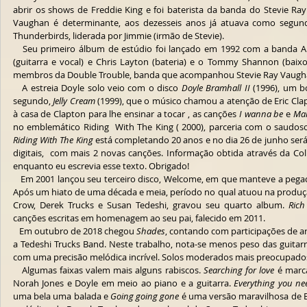
abrir os shows de Freddie King e foi baterista da banda do Stevie Ray
Vaughan é determinante, aos dezesseis anos já atuava como segund
Thunderbirds, liderada por Jimmie (irmão de Stevie).
   Seu primeiro álbum de estúdio foi lançado em 1992 com a banda Arc Angel, composta por Charlie Sexton 
(guitarra e vocal) e Chris Layton (bateria) e o Tommy Shannon (baixo
membros da Double Trouble, banda que acompanhou Stevie Ray Vaugh
   A estreia Doyle solo veio com o disco 
Doyle Bramhall II
 (1996), um b
segundo, 
Jelly Cream
 (1999), que o músico chamou a atenção de Eric Clap
à casa de Clapton para lhe ensinar a tocar , as canções 
I wanna be
 e 
Mar
Riding With The King
 está completando 20 anos e no dia 26 de junho ser
digitais,  com mais 2 novas canções. Informação obtida através da Col
enquanto eu escrevia esse texto. Obrigado!
   Em 2001 lançou seu terceiro disco, Welcome, em que manteve a pega
Após um hiato de uma década e meia, período no qual atuou na produção
Crow, Derek Trucks e Susan Tedeshi, gravou seu quarto album. 
Ric
canções escritas em homenagem ao seu pai, falecido em 2011.
   Em outubro de 2018 chegou 
Shades
, contando com participações de ar
a Tedeshi Trucks Band. Neste trabalho, nota-se menos peso das guitarr
com uma precisão melódica incrível. Solos moderados mais preocupados
   Algumas faixas valem mais alguns rabiscos. 
Searching for love
 é marc
Norah Jones e Doyle em meio ao piano e a guitarra. 
Everything you ne
uma bela uma balada e 
Going going gone
 é uma versão maravilhosa de B