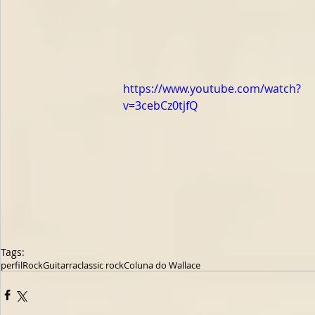
https://www.youtube.com/watch?
v=3cebCz0tjfQ
Tags:
perfil
Rock
Guitarra
classic rock
Coluna do Wallace