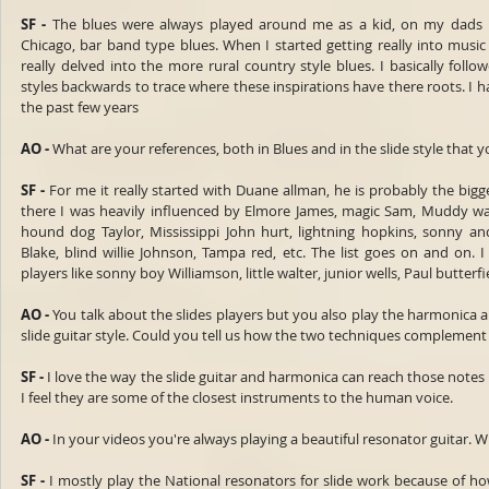
SF -
 The blues were always played around me as a kid, on my dads rec
Chicago, bar band type blues. When I started getting really into music 
really delved into the more rural country style blues. I basically follo
styles backwards to trace where these inspirations have there roots. I ha
the past few years
AO -
 What are your references, both in Blues and in the slide style that
SF -
 For me it really started with Duane allman, he is probably the bigg
there I was heavily influenced by Elmore James, magic Sam, Muddy wat
hound dog Taylor, Mississippi John hurt, lightning hopkins, sonny and
Blake, blind willie Johnson, Tampa red, etc. The list goes on and on. I
players like sonny boy Williamson, little walter, junior wells, Paul butter
AO -
 You talk about the slides players but you also play the harmonica 
slide guitar style. Could you tell us how the two techniques complement
SF -
 I love the way the slide guitar and harmonica can reach those notes i
I feel they are some of the closest instruments to the human voice.
AO -
 In your videos you're always playing a beautiful resonator guitar. 
SF -
 I mostly play the National resonators for slide work because of h