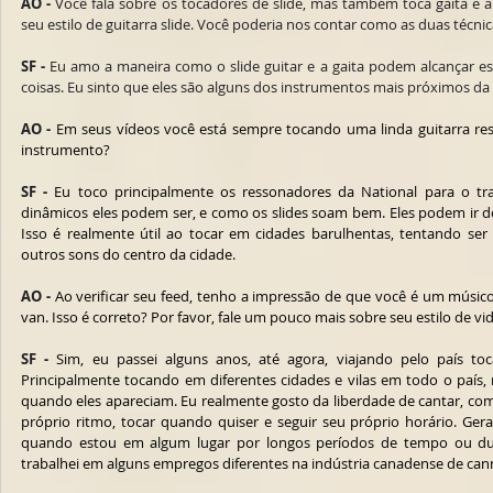
AO -
 Você fala sobre os tocadores de slide, mas também toca gaita 
seu estilo de guitarra slide. Você poderia nos contar como as duas téc
SF -
 Eu amo a maneira como o slide guitar e a gaita podem alcançar ess
coisas. Eu sinto que eles são alguns dos instrumentos mais próximos d
AO -
 Em seus vídeos você está sempre tocando uma linda guitarra res
instrumento?
SF -
 Eu toco principalmente os ressonadores da National para o tr
dinâmicos eles podem ser, e como os slides soam bem. Eles podem ir do
Isso é realmente útil ao tocar em cidades barulhentas, tentando ser 
outros sons do centro da cidade.
AO -
 Ao verificar seu feed, tenho a impressão de que você é um músic
van. Isso é correto? Por favor, fale um pouco mais sobre seu estilo de vid
SF -
 Sim, eu passei alguns anos, até agora, viajando pelo país to
Principalmente tocando em diferentes cidades e vilas em todo o país,
quando eles apareciam. Eu realmente gosto da liberdade de cantar, com
próprio ritmo, tocar quando quiser e seguir seu próprio horário. Ge
quando estou em algum lugar por longos períodos de tempo ou dura
trabalhei em alguns empregos diferentes na indústria canadense de cann