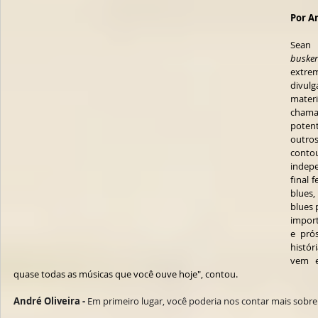
Por A
busker
extre
divulg
materi
chama
poten
outros
cont
indepe
final 
blues,
blues 
import
e pró
histór
vem e
quase todas as músicas que você ouve hoje", contou. 
André Oliveira -
 Em primeiro lugar, você poderia nos contar mais sobr