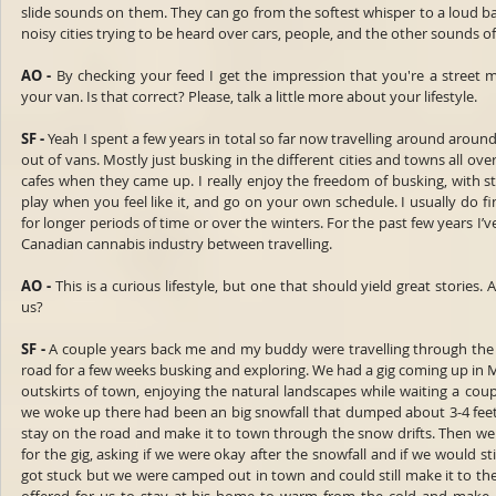
slide sounds on them. They can go from the softest whisper to a loud bark
noisy cities trying to be heard over cars, people, and the other sounds 
AO -
 By checking your feed I get the impression that you're a street 
your van. Is that correct? Please, talk a little more about your lifestyle.
SF -
 Yeah I spent a few years in total so far now travelling around around
out of vans. Mostly just busking in the different cities and towns all over
cafes when they came up. I really enjoy the freedom of busking, with s
play when you feel like it, and go on your own schedule. I usually do 
for longer periods of time or over the winters. For the past few years I’v
Canadian cannabis industry between travelling.
AO -
 This is a curious lifestyle, but one that should yield great stories.
us?
SF -
 A couple years back me and my buddy were travelling through the 
road for a few weeks busking and exploring. We had a gig coming up in
outskirts of town, enjoying the natural landscapes while waiting a coup
we woke up there had been an big snowfall that dumped about 3-4 fe
stay on the road and make it to town through the snow drifts. Then we
for the gig, asking if we were okay after the snowfall and if we would st
got stuck but we were camped out in town and could still make it to the