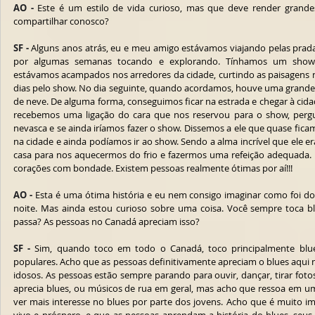
AO -
 Este é um estilo de vida curioso, mas que deve render grande
compartilhar conosco?
SF -
 Alguns anos atrás, eu e meu amigo estávamos viajando pelas prada
por algumas semanas tocando e explorando. Tínhamos um show
estávamos acampados nos arredores da cidade, curtindo as paisagens 
dias pelo show. No dia seguinte, quando acordamos, houve uma grande 
de neve. De alguma forma, conseguimos ficar na estrada e chegar à cid
recebemos uma ligação do cara que nos reservou para o show, perg
nevasca e se ainda iríamos fazer o show. Dissemos a ele que quase fi
na cidade e ainda podíamos ir ao show. Sendo a alma incrível que ele er
casa para nos aquecermos do frio e fazermos uma refeição adequada. U
corações com bondade. Existem pessoas realmente ótimas por aí!!!
AO -
 Esta é uma ótima história e eu nem consigo imaginar como foi 
noite. Mas ainda estou curioso sobre uma coisa. Você sempre toca b
passa? As pessoas no Canadá apreciam isso?
SF -
 Sim, quando toco em todo o Canadá, toco principalmente blue
populares. Acho que as pessoas definitivamente apreciam o blues aqui 
idosos. As pessoas estão sempre parando para ouvir, dançar, tirar fo
aprecia blues, ou músicos de rua em geral, mas acho que ressoa em um
ver mais interesse no blues por parte dos jovens. Acho que é muito im