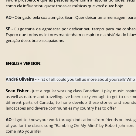
vivo e próspero, e que as pessoas aprendam a história do blues, seus
como ela influenciou quase todas as músicas que você ouve hoje.
AO -
 Obrigado pela sua atenção, Sean. Quer deixar uma mensagem para 
SF -
 Eu gostaria de agradecer por dedicar seu tempo para me conhece
Espero que todos os leitores mantenham o espírito e a história do blue
geração descubra e se apaixone.
ENGLISH VERSION:
André Oliveira -
 First of all, could you tell us more about yourself? Who
Sean Fisher -
 Just a regular working class Canadian. I play music inspir
as well as nature and travelling. Ive been lucky enough to get to use mu
different parts of Canada, to hone develop these stories and sounds 
landscapes and diverse communities my country has to offer
AO -
 I got to know your work through indications from friends on Instagra
of you for the classic song “Rambling On My Mind” by Robert Johnson. I
come into your life?