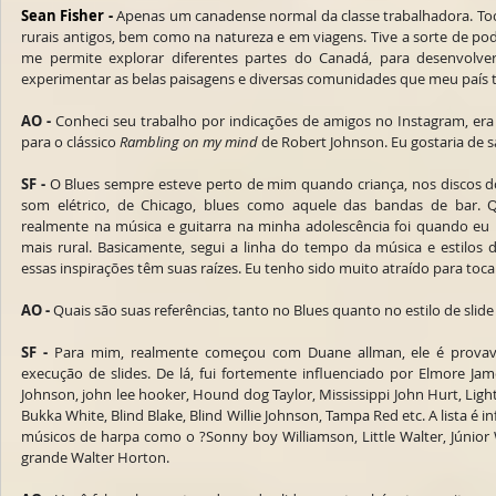
Sean Fisher -
 Apenas um canadense normal da classe trabalhadora. Toco
rurais antigos, bem como na natureza e em viagens. Tive a sorte de po
me permite explorar diferentes partes do Canadá, para desenvolver 
experimentar as belas paisagens e diversas comunidades que meu país t
AO -
 Conheci seu trabalho por indicações de amigos no Instagram, era
para o clássico 
Rambling on my mind
 de Robert Johnson. Eu gostaria de 
SF -
 O Blues sempre esteve perto de mim quando criança, nos discos do
som elétrico, de Chicago, blues como aquele das bandas de bar.
realmente na música e guitarra na minha adolescência foi quando eu 
mais rural. Basicamente, segui a linha do tempo da música e estilos d
essas inspirações têm suas raízes. Eu tenho sido muito atraído para tocar
AO -
 Quais são suas referências, tanto no Blues quanto no estilo de sli
SF -
 Para mim, realmente começou com Duane allman, ele é provave
execução de slides. De lá, fui fortemente influenciado por Elmore Ja
Johnson, john lee hooker, Hound dog Taylor, Mississippi John Hurt, Ligh
Bukka White, Blind Blake, Blind Willie Johnson, Tampa Red etc. A lista é i
músicos de harpa como o ?Sonny boy Williamson, Little Walter, Júnior We
grande Walter Horton.