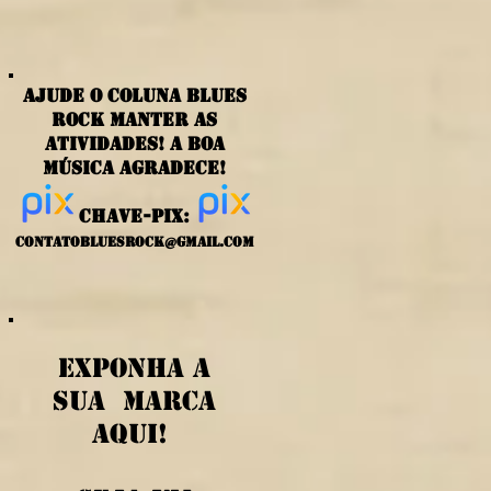
ajude o coluna blues
rock manter as
atividades! a boa
música agradece!
chave-PIX:
contatobluesrock@gmail.com
exponha a
sua marca
aqui!