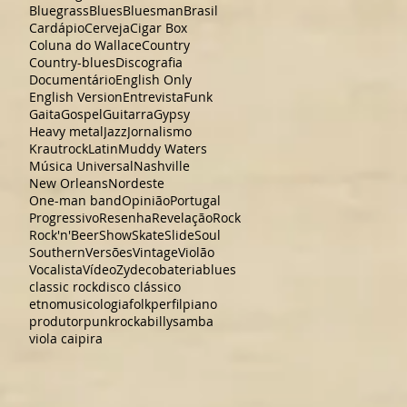
Bluegrass
Blues
Bluesman
Brasil
Cardápio
Cerveja
Cigar Box
Coluna do Wallace
Country
Country-blues
Discografia
Documentário
English Only
English Version
Entrevista
Funk
Gaita
Gospel
Guitarra
Gypsy
Heavy metal
Jazz
Jornalismo
Krautrock
Latin
Muddy Waters
Música Universal
Nashville
New Orleans
Nordeste
One-man band
Opinião
Portugal
Progressivo
Resenha
Revelação
Rock
Rock'n'Beer
Show
Skate
Slide
Soul
Southern
Versões
Vintage
Violão
Vocalista
Vídeo
Zydeco
bateria
blues
classic rock
disco clássico
etnomusicologia
folk
perfil
piano
produtor
punk
rockabilly
samba
viola caipira