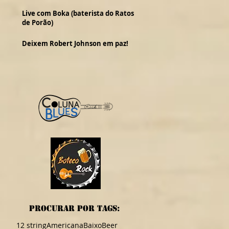
Live com Boka (baterista do Ratos
de Porão)
m
Deixem Robert Johnson em paz!
procurar por TAGS:
12 string
Americana
Baixo
Beer