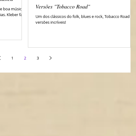
Versões "Tobacco Road"
de boa música"
as. Kleber fala
Um dos clássicos do folk, blues e rock, Tobacco Road e
versões incríveis!
1
2
3