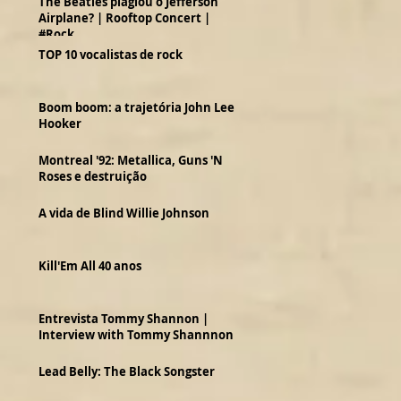
The Beatles plagiou o Jefferson
Airplane? | Rooftop Concert |
#Rock
TOP 10 vocalistas de rock
Boom boom: a trajetória John Lee
Hooker
Montreal '92: Metallica, Guns 'N
Roses e destruição
A vida de Blind Willie Johnson
Kill'Em All 40 anos
Entrevista Tommy Shannon |
Interview with Tommy Shannnon
Lead Belly: The Black Songster