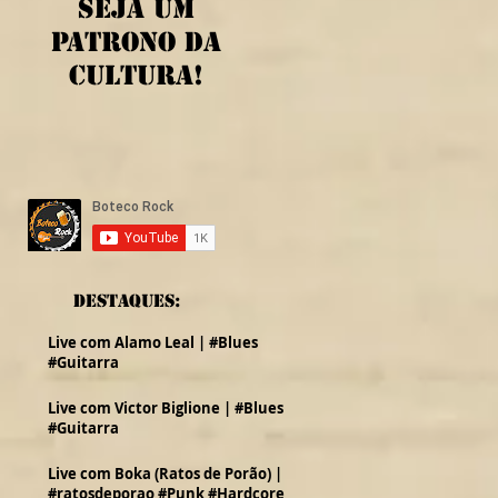
Seja um
patrono da
cultura!
Destaques:
Live com Alamo Leal | #Blues
#Guitarra
Live com Victor Biglione | #Blues
#Guitarra
Live com Boka (Ratos de Porão) |
#ratosdeporao #Punk #Hardcore