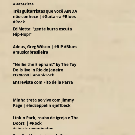
#Baterista
Três guitarristas que você AINDA
não conhece | #Guitarra #Blues
#Rock
Ed Motta: "gente burra escuta
Hip-Hop!"
Adeus, Greg Wilson | #RIP #Blues
#musicabrasileira
"Nellie the Elephant" by The Toy
Dolls live in Rio de Janeiro
(17/9/23) | #punkrock
Entrevista com Fito de la Parra
Minha treta ao vivo com Jimmy
Page | #ledzeppelin #jeffbeck
Linkin Park, roubo de igreja e The
Doors! | #Rock
#chesterbennington