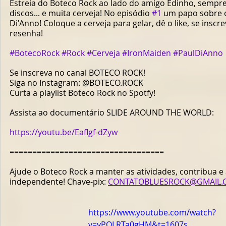
Estreia do Boteco Rock ao lado do amigo Edinho, sempr
discos... e muita cerveja! No episódio 
#1
 um papo sobre o
Di'Anno! Coloque a cerveja para gelar, dê o like, se inscre
resenha!  
#BotecoRock
#Rock
#Cerveja
#IronMaiden
#PaulDiAnno
Se inscreva no canal BOTECO ROCK! 
Siga no Instagram: @BOTECO.ROCK  
Curta a playlist Boteco Rock no Spotfy!  
Assista ao documentário SLIDE AROUND THE WORLD: 
https://youtu.be/Eaflgf-dZyw
==================================  
Ajude o Boteco Rock a manter as atividades, contribua e 
independente! Chave-pix: 
CONTATOBLUESROCK@GMAIL.
https://www.youtube.com/watch?
v=yPOLRTa0gHM&t=1607s