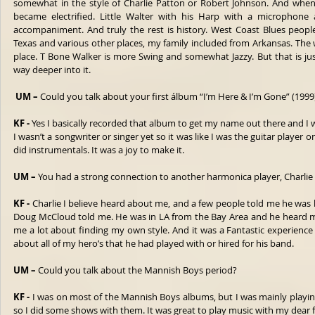
somewhat in the style of Charlie Patton or Robert Johnson. And when h
became electrified. Little Walter with his Harp with a microphone 
accompaniment. And truly the rest is history. West Coast Blues peopl
Texas and various other places, my family included from Arkansas. The w
place. T Bone Walker is more Swing and somewhat Jazzy. But that is just
way deeper into it.
UM –
 Could you talk about your first álbum “I’m Here & I’m Gone” (1999
KF - 
Yes I basically recorded that album to get my name out there and I 
I wasn’t a songwriter or singer yet so it was like I was the guitar player o
did instrumentals. It was a joy to make it.
UM –
 You had a strong connection to another harmonica player, Charli
KF - 
Charlie I believe heard about me, and a few people told me he was l
Doug McCloud told me. He was in LA from the Bay Area and he heard me
me a lot about finding my own style. And it was a Fantastic experience 
about all of my hero’s that he had played with or hired for his band. 
UM –
 Could you talk about the Mannish Boys period?
KF - 
I was on most of the Mannish Boys albums, but I was mainly playing
so I did some shows with them. It was great to play music with my dear f