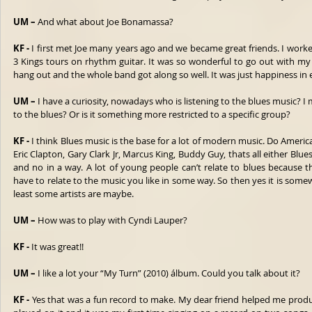
UM –
 And what about Joe Bonamassa?
KF - 
I first met Joe many years ago and we became great friends. I wor
3 Kings tours on rhythm guitar. It was so wonderful to go out with my f
hang out and the whole band got along so well. It was just happiness in 
UM –
 I have a curiosity, nowadays who is listening to the blues music? I 
to the blues? Or is it something more restricted to a specific group?
KF - 
I think Blues music is the base for a lot of modern music. Do American
Eric Clapton, Gary Clark Jr, Marcus King, Buddy Guy, thats all either Blues
and no in a way. A lot of young people can’t relate to blues because th
have to relate to the music you like in some way. So then yes it is somew
least some artists are maybe. 
UM –
 How was to play with Cyndi Lauper? 
KF - 
It was great!! 
UM –
 I like a lot your “My Turn” (2010) álbum. Could you talk about it?
KF - 
Yes that was a fun record to make. My dear friend helped me produc