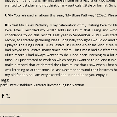
played on it and it was my first time singing on a record on two songs. I
wanted to just play and not think of any particular. Style or format. So i
UM –
 You released an álbum this year, “My Blues Pathway” (2020). Please
KF - 
Yes! My Blues Pathway is my celebration of my lifelong love for Blu
love. After I recorded my 2018 “Hold On” album that I sang and wrote
confidence to do this record. Last year in September 2019 I was start
record, so I started gathering ideas. I originally thought I would do anot
I played The King Biscuit Blues Festival in Helena Arkansas. And it real
had played this Festival many times before. This time it had a different me
Blues record I had always wanted to do. I had been listening to a lot 
time. So I just started to work on which songs I wanted to do. And it is a 
make a record that celebrated the Blues music that I saw when I first s
was listening to at that time. So last December around the Christmas hol
my old friends. So I am very excited about it and hope you enjoy it.
Tags:
perfil
Entrevista
blues
Guitarra
Bluesman
English Version
Comentários