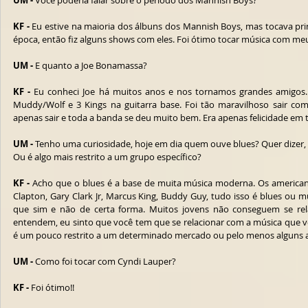
UM -
 Você poderia falar sobre o período dos Mannish Boys?
KF -
 Eu estive na maioria dos álbuns dos Mannish Boys, mas tocava pr
época, então fiz alguns shows com eles. Foi ótimo tocar música com me
UM -
 E quanto a Joe Bonamassa?
KF - 
Eu conheci Joe há muitos anos e nos tornamos grandes amigos. T
Muddy/Wolf e 3 Kings na guitarra base. Foi tão maravilhoso sair co
apenas sair e toda a banda se deu muito bem. Era apenas felicidade em 
UM -
 Tenho uma curiosidade, hoje em dia quem ouve blues? Quer dizer,
Ou é algo mais restrito a um grupo específico?
KF -
 Acho que o blues é a base de muita música moderna. Os american
Clapton, Gary Clark Jr, Marcus King, Buddy Guy, tudo isso é blues ou m
que sim e não de certa forma. Muitos jovens não conseguem se rel
entendem, eu sinto que você tem que se relacionar com a música que vo
é um pouco restrito a um determinado mercado ou pelo menos alguns ar
UM -
 Como foi tocar com Cyndi Lauper?
KF - 
Foi ótimo!!