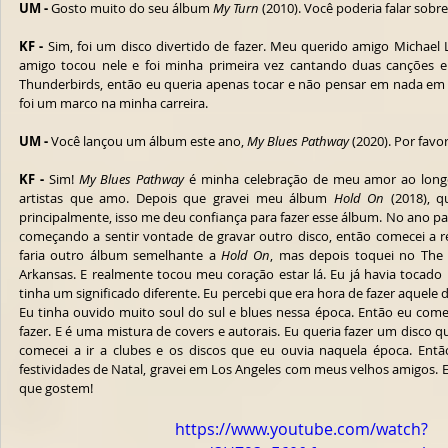
UM -
 Gosto muito do seu álbum 
My Turn
 (2010). Você poderia falar sobre
KF -
 Sim, foi um disco divertido de fazer. Meu querido amigo Michael
amigo tocou nele e foi minha primeira vez cantando duas canções em
Thunderbirds, então eu queria apenas tocar e não pensar em nada em pa
foi um marco na minha carreira.
UM -
 Você lançou um álbum este ano, 
My Blues Pathway
 (2020). Por favo
KF - 
Sim! 
My Blues Pathway
 é minha celebração de meu amor ao longo
artistas que amo. Depois que gravei meu álbum 
Hold On
 (2018), q
principalmente, isso me deu confiança para fazer esse álbum. No ano p
começando a sentir vontade de gravar outro disco, então comecei a reu
faria outro álbum semelhante a 
Hold On
, mas depois toquei no The K
Arkansas. E realmente tocou meu coração estar lá. Eu já havia tocado n
tinha um significado diferente. Eu percebi que era hora de fazer aquele d
Eu tinha ouvido muito soul do sul e blues nessa época. Então eu comec
fazer. E é uma mistura de covers e autorais. Eu queria fazer um disco q
comecei a ir a clubes e os discos que eu ouvia naquela época. Ent
festividades de Natal, gravei em Los Angeles com meus velhos amigos. 
que gostem!
https://www.youtube.com/watch?