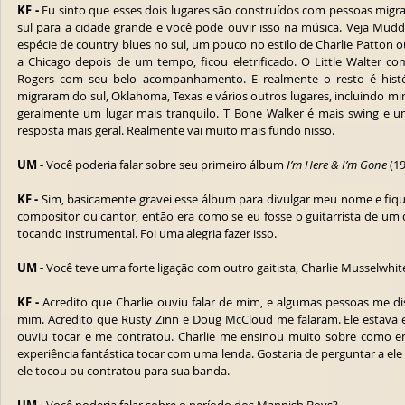
KF -
 Eu sinto que esses dois lugares são construídos com pessoas mig
sul para a cidade grande e você pode ouvir isso na música. Veja Mudd
espécie de country blues no sul, um pouco no estilo de Charlie Patton 
a Chicago depois de um tempo, ficou eletrificado. O Little Walter c
Rogers com seu belo acompanhamento. E realmente o resto é histór
migraram do sul, Oklahoma, Texas e vários outros lugares, incluindo min
geralmente um lugar mais tranquilo. T Bone Walker é mais swing e u
resposta mais geral. Realmente vai muito mais fundo nisso.
UM -
 Você poderia falar sobre seu primeiro álbum 
I’m Here & I’m Gone
 (1
KF -
 Sim, basicamente gravei esse álbum para divulgar meu nome e fiquei
compositor ou cantor, então era como se eu fosse o guitarrista de um
tocando instrumental. Foi uma alegria fazer isso.
UM -
 Você teve uma forte ligação com outro gaitista, Charlie Musselwh
KF -
 Acredito que Charlie ouviu falar de mim, e algumas pessoas me d
mim. Acredito que Rusty Zinn e Doug McCloud me falaram. Ele estava e
ouviu tocar e me contratou. Charlie me ensinou muito sobre como enc
experiência fantástica tocar com uma lenda. Gostaria de perguntar a e
ele tocou ou contratou para sua banda.