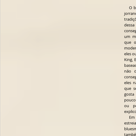
   O blues é uma fonte inesgotável, sempre 
jorra
tradiç
dessa 
conse
um me
que o
moder
eles o
King, 
basead
não d
conseg
eles 
que s
gosta
pouco
ou pe
explic
     Em pouco tempo de carreira, seu álbum de 
estrei
bluesm
tamb