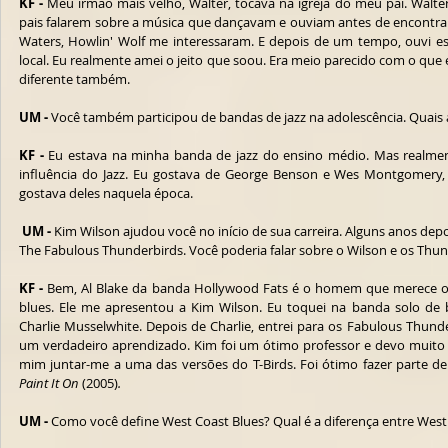
KF -
 Meu irmão mais velho, Walter, tocava na igreja do meu pai. Walte
pais falarem sobre a música que dançavam e ouviam antes de encontrar
Waters, Howlin' Wolf me interessaram. E depois de um tempo, ouvi e
local. Eu realmente amei o jeito que soou. Era meio parecido com o que e
diferente também.
UM - 
Você também participou de bandas de jazz na adolescência. Quais ar
KF -
 Eu estava na minha banda de jazz do ensino médio. Mas realmen
influência do Jazz. Eu gostava de George Benson e Wes Montgomery, 
gostava deles naquela época.
UM -
 Kim Wilson ajudou você no início de sua carreira. Alguns anos de
The Fabulous Thunderbirds. Você poderia falar sobre o Wilson e os Thu
KF -
 Bem, Al Blake da banda Hollywood Fats é o homem que merece o cr
blues. Ele me apresentou a Kim Wilson. Eu toquei na banda solo de b
Charlie Musselwhite. Depois de Charlie, entrei para os Fabulous Thunder
um verdadeiro aprendizado. Kim foi um ótimo professor e devo muito a
Paint It On 
(2005)
.
UM -
 Como você define West Coast Blues? Qual é a diferença entre West