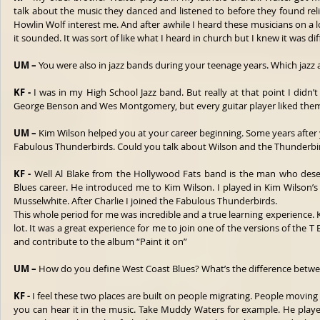
talk about the music they danced and listened to before they found rel
Howlin Wolf interest me. And after awhile I heard these musicians on a loc
it sounded. It was sort of like what I heard in church but I knew it was dif
UM –
 You were also in jazz bands during your teenage years. Which jazz 
KF - 
I was in my High School Jazz band. But really at that point I didn’t 
George Benson and Wes Montgomery, but every guitar player liked them
UM –
 Kim Wilson helped you at your career beginning. Some years after
Fabulous Thunderbirds. Could you talk about Wilson and the Thunderbi
KF - 
Well Al Blake from the Hollywood Fats band is the man who deser
Blues career. He introduced me to Kim Wilson. I played in Kim Wilson’s 
Musselwhite. After Charlie I joined the Fabulous Thunderbirds.
This whole period for me was incredible and a true learning experience. 
lot. It was a great experience for me to join one of the versions of the T B
and contribute to the album “Paint it on”
UM – 
How do you define West Coast Blues? What’s the difference betw
KF - 
I feel these two places are built on people migrating. People moving 
you can hear it in the music. Take Muddy Waters for example. He played