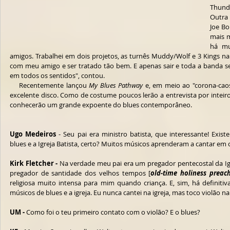
Thunde
Outra
Joe Bo
mais m
há mu
amigos. Trabalhei em dois projetos, as turnês Muddy/Wolf e 3 Kings na g
com meu amigo e ser tratado tão bem. E apenas sair e toda a banda se
em todos os sentidos", contou.
    Recentemente lançou 
My Blues Pathway 
e, em meio ao "corona-caos
excelente disco. Como de costume poucos lerão a entrevista por inteir
conhecerão um grande expoente do blues contemporâneo. 
Ugo Medeiros
 - Seu pai era ministro batista, que interessante! Exis
blues e a Igreja Batista, certo? Muitos músicos aprenderam a cantar em co
Kirk Fletcher -
 Na verdade meu pai era um pregador pentecostal da Igr
pregador de santidade dos velhos tempos [
old-time holiness preac
religiosa muito intensa para mim quando criança. E, sim, há definit
músicos de blues e a igreja. Eu nunca cantei na igreja, mas toco violão n
UM -
 Como foi o teu primeiro contato com o violão? E o blues?