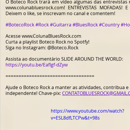
O Boteco Rock trará em vídeo algumas das entrevistas re
www.colunabluesrock.com! ENTREVISTAS MOFADAS! E na
Deixem o like, se inscrevam no canal e comentem!  
#BotecoRock
#Rock
#Guitarra
#BluesRock
#Country
#Ho
Acesse www.ColunaBluesRock.com 
Curta a playlist Boteco Rock no Spotfy! 
Siga no Instagram: @Boteco.Rock  
Assista ao documentário SLIDE AROUND THE WORLD:  
https://youtu.be/Eaflgf-dZyw
==================================  
Ajude o Boteco Rock a manter as atividades, contribua e 
independente! Chave-pix: 
CONTATOBLUESROCK@GMAIL.
https://www.youtube.com/watch?
v=ESL8dfLTCPw&t=98s