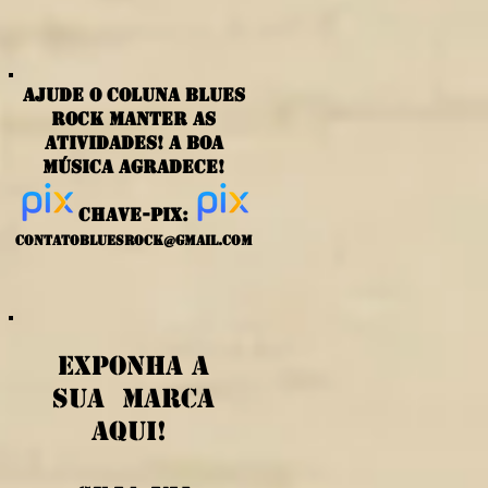
ajude o coluna blues
rock manter as
atividades! a boa
música agradece!
chave-PIX:
contatobluesrock@gmail.com
exponha a
sua marca
aqui!