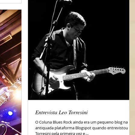
Entrevista Leo Torresini
O Coluna Blues Rock ainda era um pequeno blog na
antiquada plataforma Blogspot quando entrevistou Le
Torresini pela primeira vez e,...