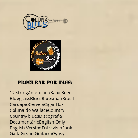
procurar por TAGS:
12 string
Americana
Baixo
Beer
Bluegrass
Blues
Bluesman
Brasil
Cardápio
Cerveja
Cigar Box
Coluna do Wallace
Country
Country-blues
Discografia
Documentário
English Only
English Version
Entrevista
Funk
Gaita
Gospel
Guitarra
Gypsy