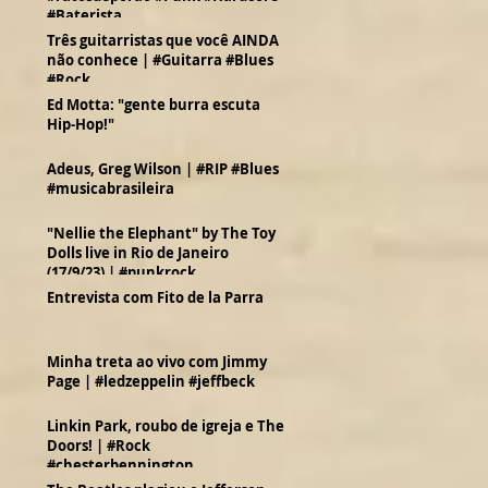
#Baterista
Três guitarristas que você AINDA
não conhece | #Guitarra #Blues
#Rock
Ed Motta: "gente burra escuta
Hip-Hop!"
Adeus, Greg Wilson | #RIP #Blues
#musicabrasileira
"Nellie the Elephant" by The Toy
Dolls live in Rio de Janeiro
(17/9/23) | #punkrock
Entrevista com Fito de la Parra
Minha treta ao vivo com Jimmy
Page | #ledzeppelin #jeffbeck
Linkin Park, roubo de igreja e The
Doors! | #Rock
#chesterbennington