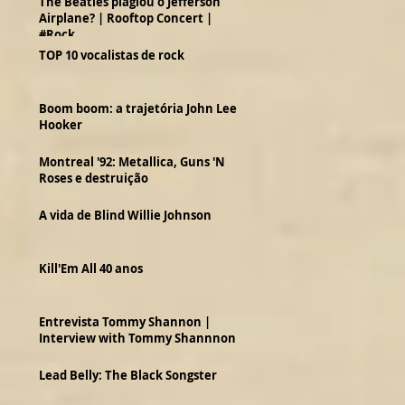
The Beatles plagiou o Jefferson
Airplane? | Rooftop Concert |
#Rock
TOP 10 vocalistas de rock
Boom boom: a trajetória John Lee
Hooker
Montreal '92: Metallica, Guns 'N
Roses e destruição
A vida de Blind Willie Johnson
Kill'Em All 40 anos
Entrevista Tommy Shannon |
Interview with Tommy Shannnon
Lead Belly: The Black Songster