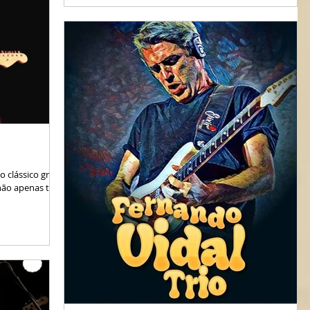
o clássico grito
não apenas toca