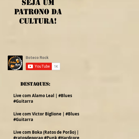
Seja um
patrono da
cultura!
Destaques:
Live com Alamo Leal | #Blues
#Guitarra
Live com Victor Biglione | #Blues
#Guitarra
Live com Boka (Ratos de Porão) |
#ratosdeporao #Punk #Hardcore