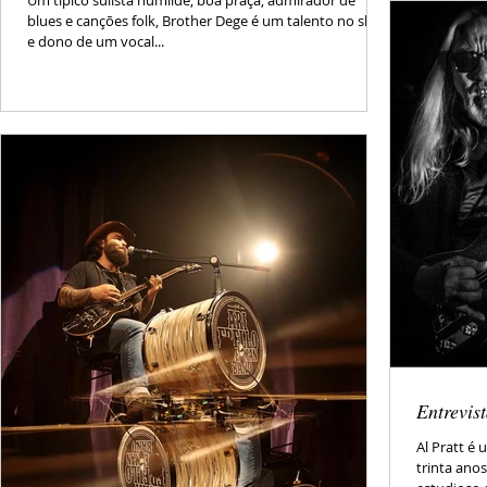
Um típico sulista humilde, boa praça, admirador de
blues e canções folk, Brother Dege é um talento no slide
e dono de um vocal...
Entrevist
Al Pratt é
trinta ano