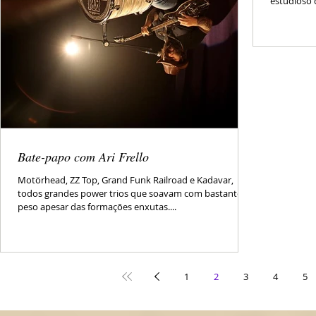
estudioso d
Bate-papo com Ari Frello
Motörhead, ZZ Top, Grand Funk Railroad e Kadavar,
todos grandes power trios que soavam com bastante
peso apesar das formações enxutas....
1
2
3
4
5